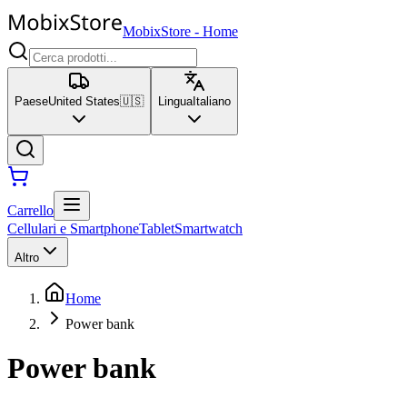
MobixStore
-
Home
Paese
United States
🇺🇸
Lingua
Italiano
Carrello
Cellulari e Smartphone
Tablet
Smartwatch
Altro
Home
Power bank
Power bank