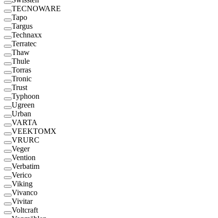
TECNOWARE
Tapo
Targus
Technaxx
Terratec
Thaw
Thule
Torras
Tronic
Trust
Typhoon
Ugreen
Urban
VARTA
VEEKTOMX
VRURC
Veger
Vention
Verbatim
Verico
Viking
Vivanco
Vivitar
Voltcraft