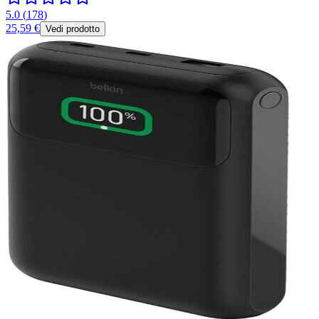
5.0
(
178
)
25,59 €
Vedi prodotto