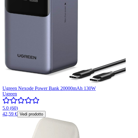
Ugreen Nexode Power Bank 20000mAh 130W
Ugreen
5.0
(
60
)
42,59 €
Vedi prodotto