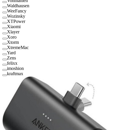
Vonmählen
Waldhausen
WeeFancy
Wozinsky
XTPower
Xiaomi
Xlayer
Xoro
Xtorm
XtremeMac
Yard
Zens
felixx
imoshion
kraftmax