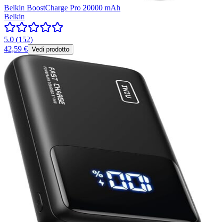
Belkin BoostCharge Pro 20000 mAh
Belkin
5.0
(
152
)
42,59 €
Vedi prodotto