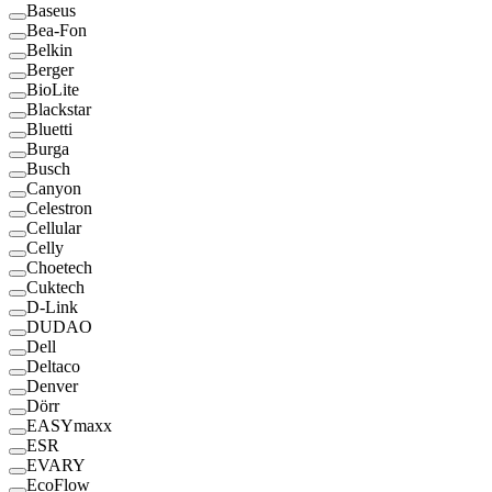
Baseus
Bea-Fon
Belkin
Berger
BioLite
Blackstar
Bluetti
Burga
Busch
Canyon
Celestron
Cellular
Celly
Choetech
Cuktech
D-Link
DUDAO
Dell
Deltaco
Denver
Dörr
EASYmaxx
ESR
EVARY
EcoFlow