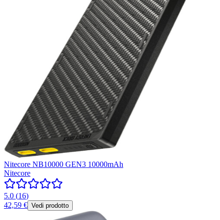
Nitecore NB10000 GEN3 10000mAh
Nitecore
5.0
(
16
)
42,59 €
Vedi prodotto