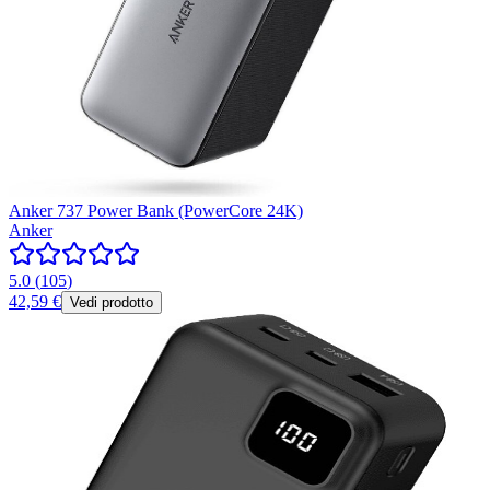
Anker 737 Power Bank (PowerCore 24K)
Anker
5.0
(
105
)
42,59 €
Vedi prodotto