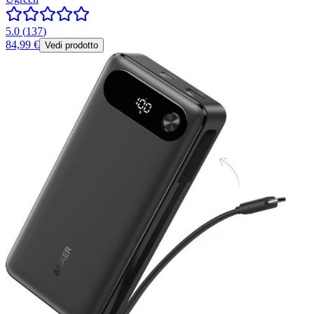
5.0
(
137
)
84,99 €
Vedi prodotto