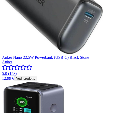
Anker Nano 22,5W Powerbank (USB-C) Black Stone
Anker
5.0
(
153
)
12,99 €
Vedi prodotto