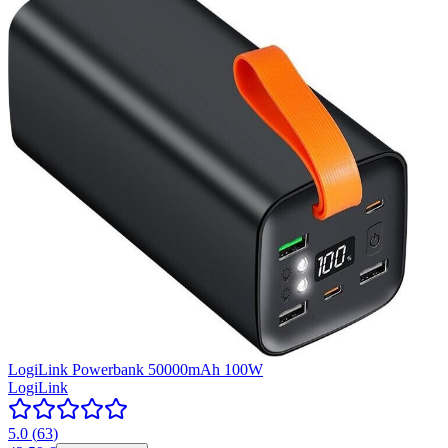
LogiLink Powerbank 50000mAh 100W
LogiLink
5.0
(
63
)