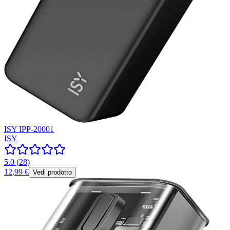
ISY IPP-20001
ISY
5.0
(
28
)
12,99 €
Vedi prodotto