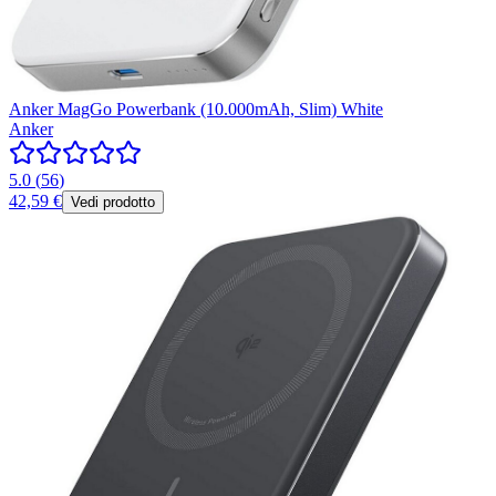
Anker MagGo Powerbank (10.000mAh, Slim) White
Anker
5.0
(
56
)
42,59 €
Vedi prodotto