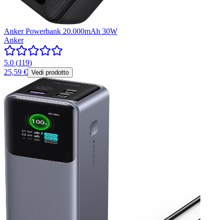
Anker Powerbank 20.000mAh 30W
Anker
5.0
(
119
)
25,59 €
Vedi prodotto