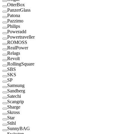
OtterBox
PanzerGlass
Patona
Pazzimo
Philips
Poweradd
Powertraveller
ROMOSS
RealPower
Relags
Revolt
RollingSquare
SBS
SKS
SP
Samsung
Sandberg
Satechi
Scangrip
Sharge
Skross
Star
Stihl
SunnyBAG
Swissten