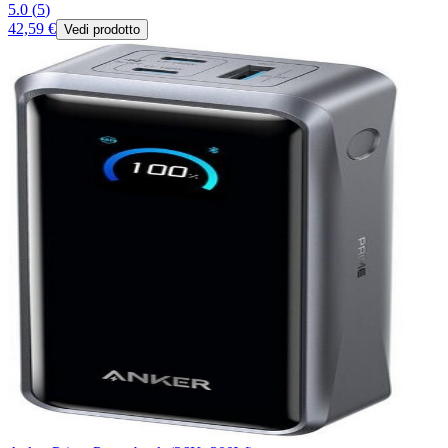
5.0
(
5
)
42,59 €
Vedi prodotto