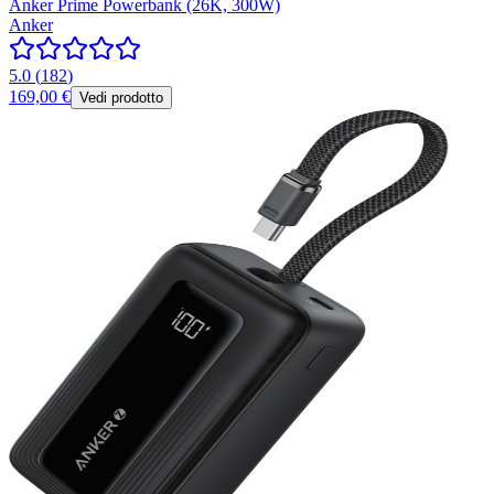
Anker Prime Powerbank (26K, 300W)
Anker
5.0
(
182
)
169,00 €
Vedi prodotto