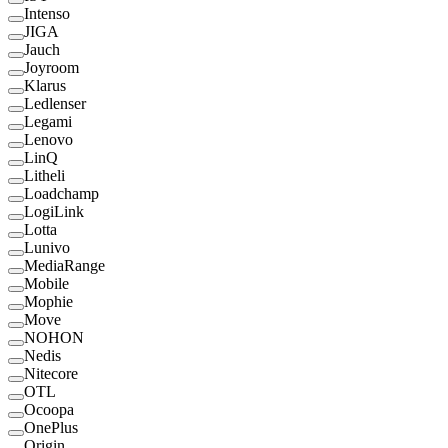
Intenso
JIGA
Jauch
Joyroom
Klarus
Ledlenser
Legami
Lenovo
LinQ
Litheli
Loadchamp
LogiLink
Lotta
Lunivo
MediaRange
Mobile
Mophie
Move
NOHON
Nedis
Nitecore
OTL
Ocoopa
OnePlus
Origin