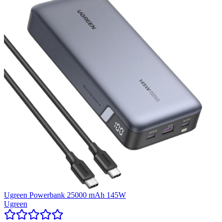
Ugreen Powerbank 25000 mAh 145W
Ugreen