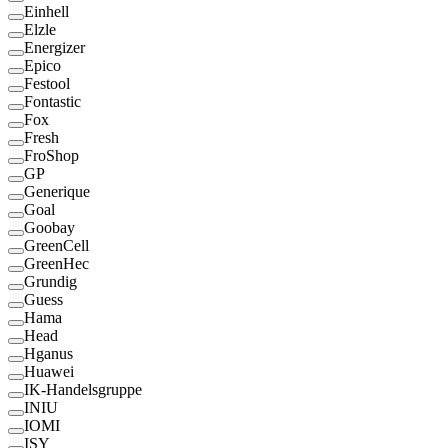
Einhell
Elzle
Energizer
Epico
Festool
Fontastic
Fox
Fresh
FroShop
GP
Generique
Goal
Goobay
GreenCell
GreenHec
Grundig
Guess
Hama
Head
Hganus
Huawei
IK-Handelsgruppe
INIU
IOMI
ISY