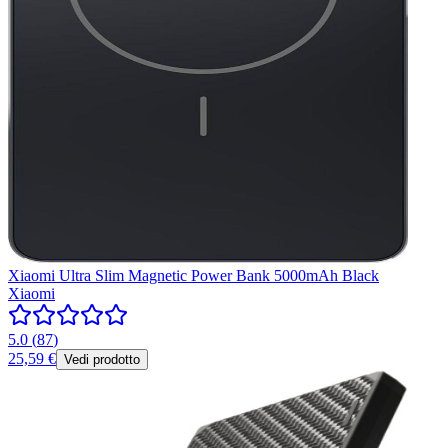
Xiaomi Ultra Slim Magnetic Power Bank 5000mAh Black
Xiaomi
5.0
(
87
)
25,59 €
Vedi prodotto