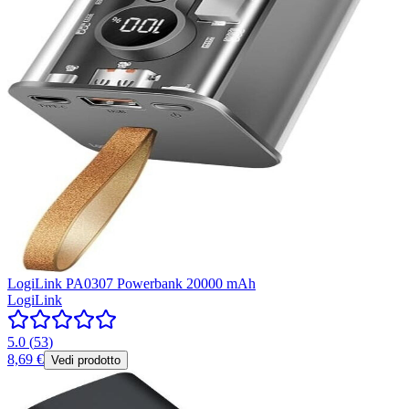
LogiLink PA0307 Powerbank 20000 mAh
LogiLink
5.0
(
53
)
8,69 €
Vedi prodotto