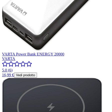
VARTA Power Bank ENERGY 20000
VARTA
5.0
(
6
)
16,99 €
Vedi prodotto