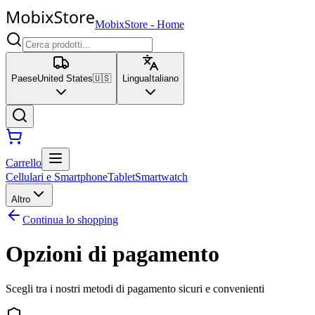
MobixStore
-
Home
Paese
United States
🇺🇸
Lingua
Italiano
Carrello
Cellulari e Smartphone
Tablet
Smartwatch
Altro
Continua lo shopping
Opzioni di pagamento
Scegli tra i nostri metodi di pagamento sicuri e convenienti