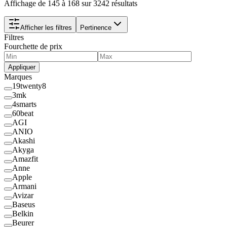
Affichage de 145 à 168 sur 3242 résultats
Afficher les filtres
Pertinence
Filtres
Fourchette de prix
Appliquer
Marques
19twenty8
3mk
4smarts
60beat
AGI
ANIO
Akashi
Akyga
Amazfit
Anne
Apple
Armani
Avizar
Baseus
Belkin
Beurer