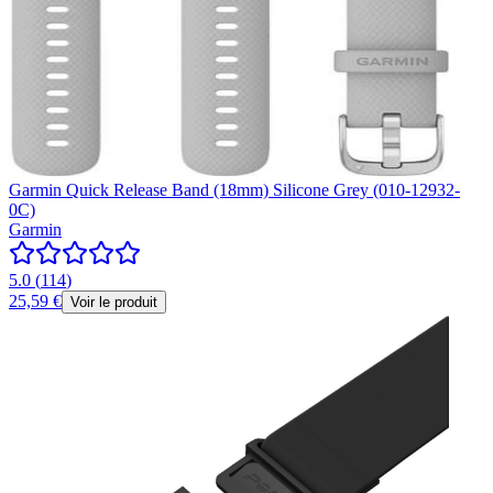
Garmin Quick Release Band (18mm) Silicone Grey (010-12932-
0C)
Garmin
5.0
(
114
)
25,59 €
Voir le produit