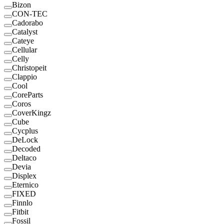
Bizon
CON-TEC
Cadorabo
Catalyst
Cateye
Cellular
Celly
Christopeit
Clappio
Cool
CoreParts
Coros
CoverKingz
Cube
Cycplus
DeLock
Decoded
Deltaco
Devia
Displex
Eternico
FIXED
Finnlo
Fitbit
Fossil