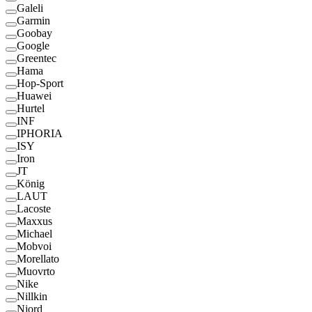
Galeli
Garmin
Goobay
Google
Greentec
Hama
Hop-Sport
Huawei
Hurtel
INF
IPHORIA
ISY
Iron
JT
König
LAUT
Lacoste
Maxxus
Michael
Mobvoi
Morellato
Muovrto
Nike
Nillkin
Njord