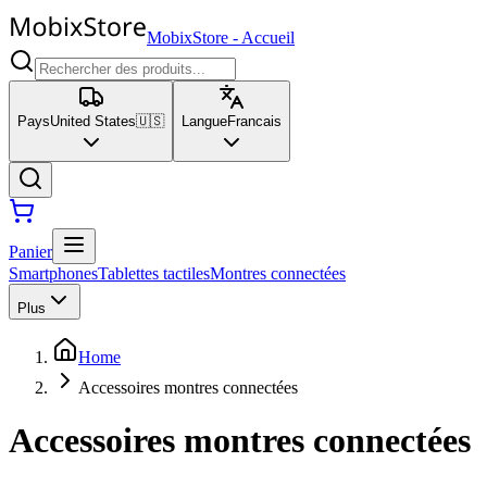
MobixStore
-
Accueil
Pays
United States
🇺🇸
Langue
Francais
Panier
Smartphones
Tablettes tactiles
Montres connectées
Plus
Home
Accessoires montres connectées
Accessoires montres connectées