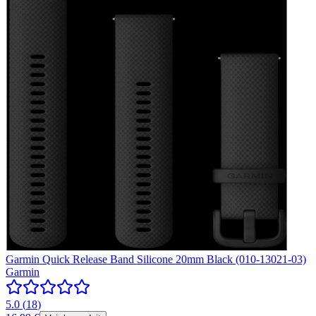
Garmin Quick Release Band Silicone 20mm Black (010-13021-03)
Garmin
5.0
(
18
)