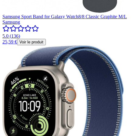
Samsung Sport Band for Galaxy Watch8/8 Classic Graphite M/L
Samsung
5.0
(
136
)
25,59 €
Voir le produit