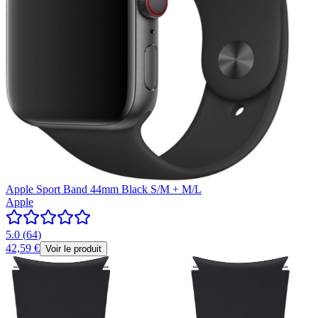
Apple Sport Band 44mm Black S/M + M/L
Apple
5.0
(
64
)
42,59 €
Voir le produit