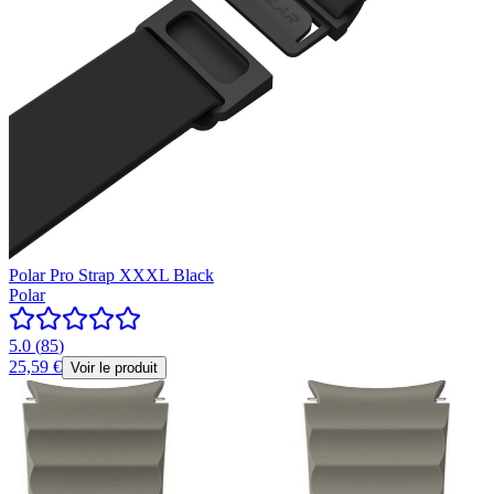
Polar Pro Strap XXXL Black
Polar
5.0
(
85
)
25,59 €
Voir le produit