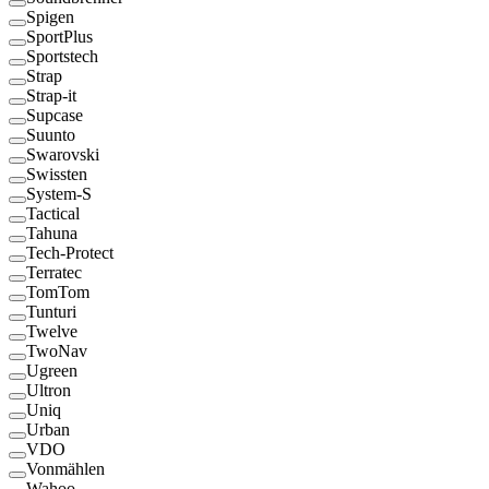
Spigen
SportPlus
Sportstech
Strap
Strap-it
Supcase
Suunto
Swarovski
Swissten
System-S
Tactical
Tahuna
Tech-Protect
Terratec
TomTom
Tunturi
Twelve
TwoNav
Ugreen
Ultron
Uniq
Urban
VDO
Vonmählen
Wahoo