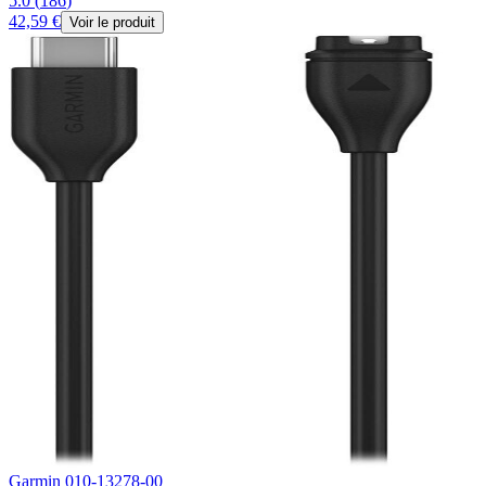
5.0
(
186
)
42,59 €
Voir le produit
Garmin 010-13278-00