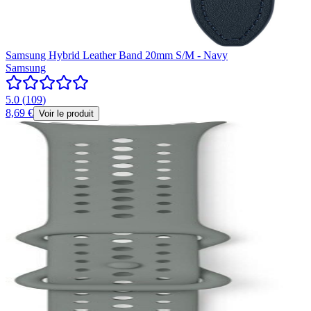
Samsung Hybrid Leather Band 20mm S/M - Navy
Samsung
5.0
(
109
)
8,69 €
Voir le produit