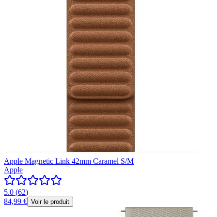
Apple Magnetic Link 42mm Caramel S/M
Apple
5.0
(
62
)
84,99 €
Voir le produit