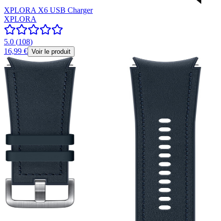
XPLORA X6 USB Charger
XPLORA
5.0
(
108
)
16,99 €
Voir le produit