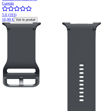
Garmin
5.0
(
193
)
16,99 €
Voir le produit