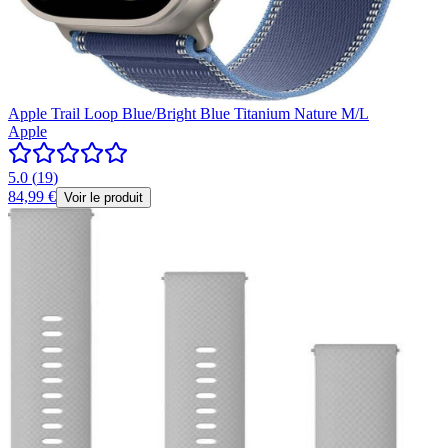
Apple Trail Loop Blue/Bright Blue Titanium Nature M/L
Apple
5.0
(
19
)
84,99 €
Voir le produit