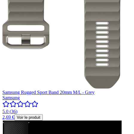
Samsung Rugged Sport Band 20mm M/L - Grey
Samsung
5.0
(
36
)
2,69 €
Voir le produit