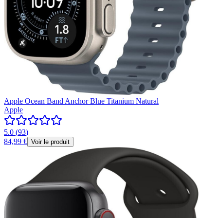
Apple Ocean Band Anchor Blue Titanium Natural
Apple
5.0
(
93
)
84,99 €
Voir le produit