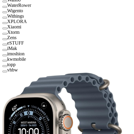
WaterRower
Wigento
Withings
XPLORA
Xiaomi
Xtorm
Zens
eSTUFF
iMak
imoshion
kwmobile
topp
vhbw