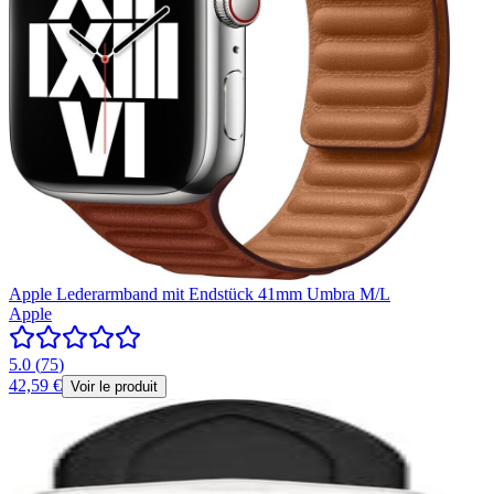
Apple Lederarmband mit Endstück 41mm Umbra M/L
Apple
5.0
(
75
)
42,59 €
Voir le produit