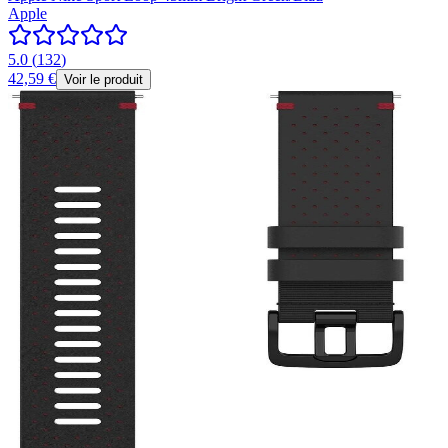
Apple
5.0
(
132
)
42,59 €
Voir le produit