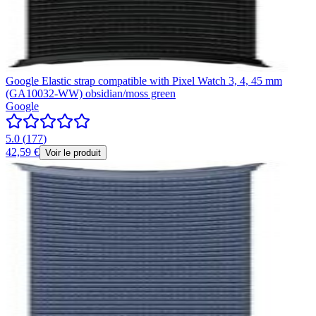
Google Elastic strap compatible with Pixel Watch 3, 4, 45 mm
(GA10032-WW) obsidian/moss green
Google
5.0
(
177
)
42,59 €
Voir le produit