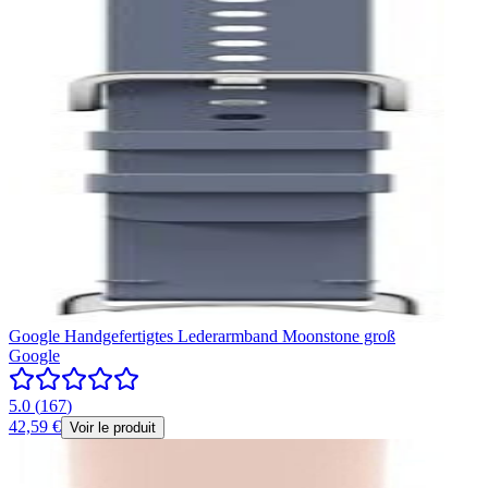
Google Handgefertigtes Lederarmband Moonstone groß
Google
5.0
(
167
)
42,59 €
Voir le produit