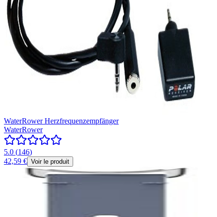
WaterRower Herzfrequenzempfänger
WaterRower
5.0
(
146
)
42,59 €
Voir le produit