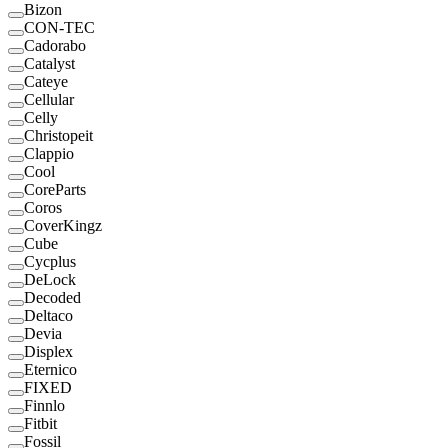
Bizon
CON-TEC
Cadorabo
Catalyst
Cateye
Cellular
Celly
Christopeit
Clappio
Cool
CoreParts
Coros
CoverKingz
Cube
Cycplus
DeLock
Decoded
Deltaco
Devia
Displex
Eternico
FIXED
Finnlo
Fitbit
Fossil