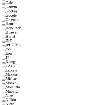
Galeli
Garmin
Goobay
Google
Greentec
Hama
Hop-Sport
Huawei
Hurtel
INF
IPHORIA
ISY
Iron
JT
König
LAUT
Lacoste
Maxxus
Michael
Mobvoi
Morellato
Muovrto
Nike
Nillkin
Njord