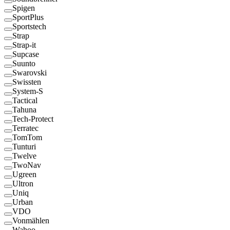
Spigen
SportPlus
Sportstech
Strap
Strap-it
Supcase
Suunto
Swarovski
Swissten
System-S
Tactical
Tahuna
Tech-Protect
Terratec
TomTom
Tunturi
Twelve
TwoNav
Ugreen
Ultron
Uniq
Urban
VDO
Vonmählen
Wahoo