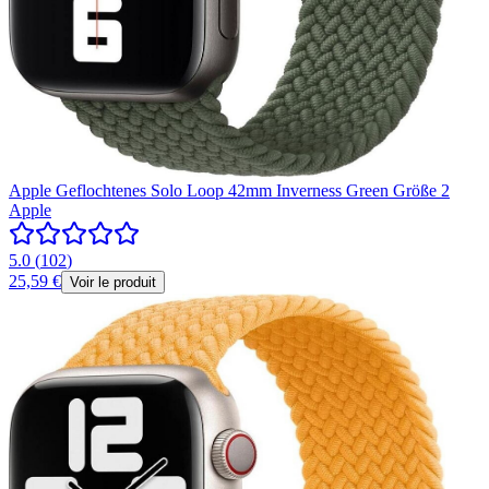
Apple Geflochtenes Solo Loop 42mm Inverness Green Größe 2
Apple
5.0
(
102
)
25,59 €
Voir le produit