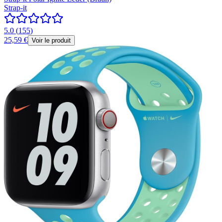
Strap-it
5.0
(
155
)
25,59 €
Voir le produit