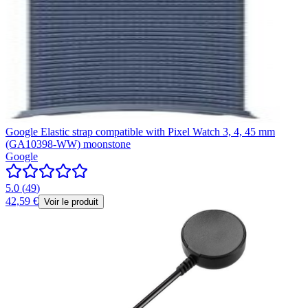
Google Elastic strap compatible with Pixel Watch 3, 4, 45 mm
(GA10398-WW) moonstone
Google
5.0
(
49
)
42,59 €
Voir le produit