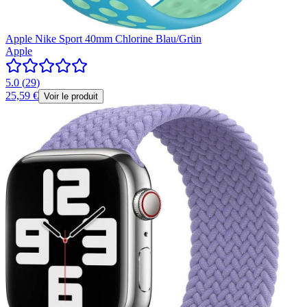
Apple Nike Sport 40mm Chlorine Blau/Grün
Apple
5.0
(
29
)
25,59 €
Voir le produit