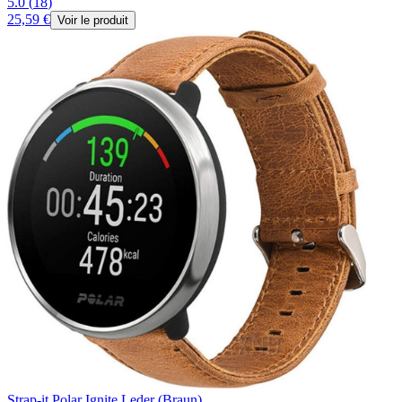
5.0
(
18
)
25,59 €
Voir le produit
Strap-it Polar Ignite Leder (Braun)