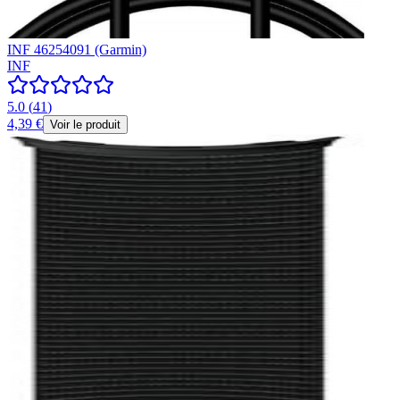
INF 46254091 (Garmin)
INF
5.0
(
41
)
4,39 €
Voir le produit