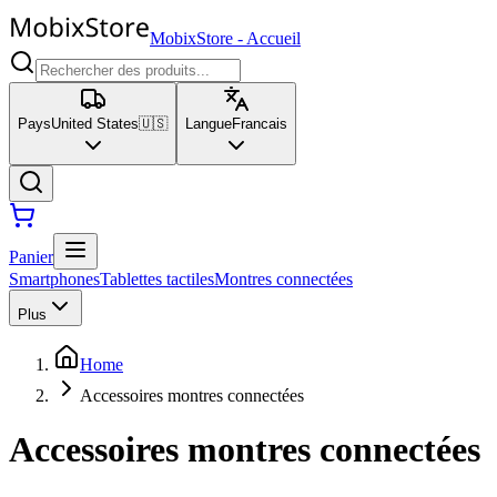
MobixStore
-
Accueil
Pays
United States
🇺🇸
Langue
Francais
Panier
Smartphones
Tablettes tactiles
Montres connectées
Plus
Home
Accessoires montres connectées
Accessoires montres connectées