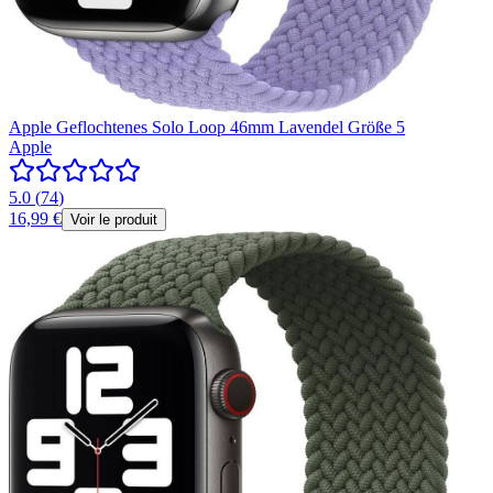
Apple Geflochtenes Solo Loop 46mm Lavendel Größe 5
Apple
5.0
(
74
)
16,99 €
Voir le produit