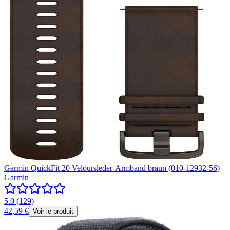
Garmin QuickFit 20 Veloursleder-Armband braun (010-12932-56)
Garmin
5.0
(
129
)
42,59 €
Voir le produit