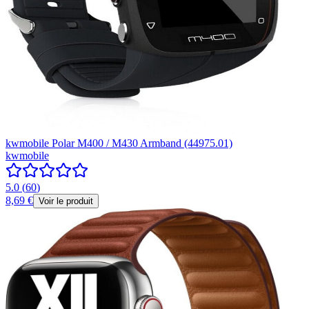
kwmobile Polar M400 / M430 Armband (44975.01)
kwmobile
5.0
(
60
)
8,69 €
Voir le produit