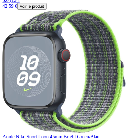
5.0
(
124
)
42,59 €
Voir le produit
Apple Nike Sport Loop 45mm Bright Green/Blau