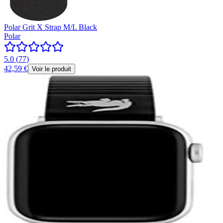
Polar Grit X Strap M/L Black
Polar
5.0
(
77
)
42,59 €
Voir le produit