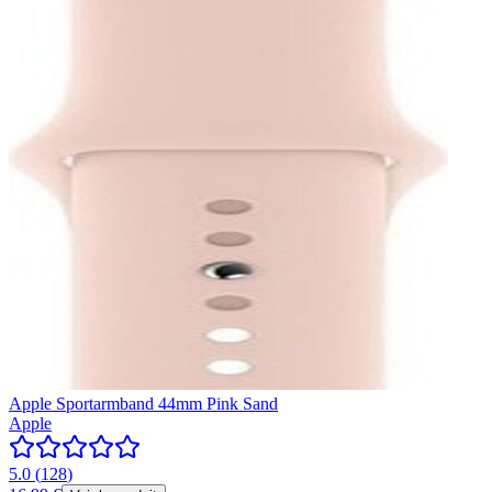
Apple Sportarmband 44mm Pink Sand
Apple
5.0
(
128
)