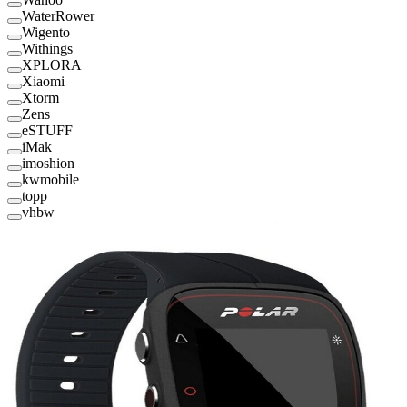
WaterRower
Wigento
Withings
XPLORA
Xiaomi
Xtorm
Zens
eSTUFF
iMak
imoshion
kwmobile
topp
vhbw