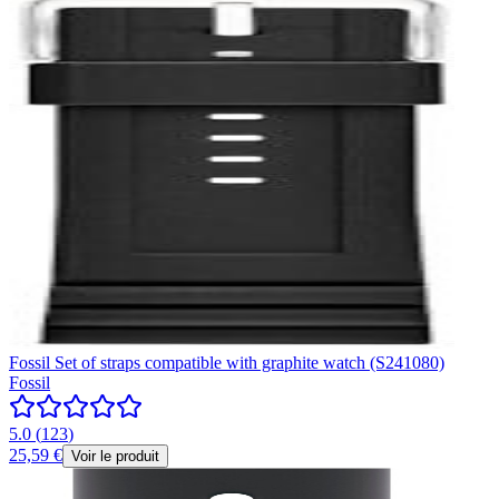
Fossil Set of straps compatible with graphite watch (S241080)
Fossil
5.0
(
123
)
25,59 €
Voir le produit