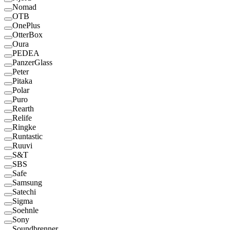
Nomad
OTB
OnePlus
OtterBox
Oura
PEDEA
PanzerGlass
Peter
Pitaka
Polar
Puro
Rearth
Relife
Ringke
Runtastic
Ruuvi
S&T
SBS
Safe
Samsung
Satechi
Sigma
Soehnle
Sony
Soundbrenner