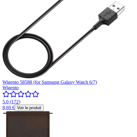
Wigento 58588 (for Samsung Galaxy Watch 6/7)
Wigento
5.0
(
172
)
8,69 €
Voir le produit