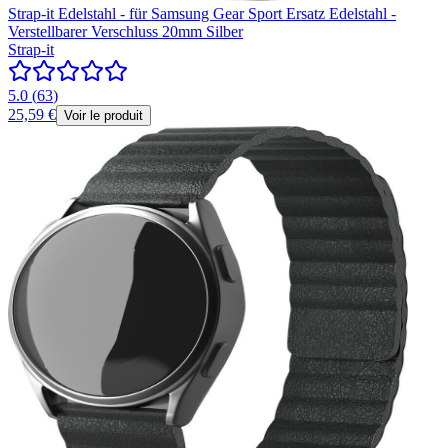
Strap-it Edelstahl - für Samsung Gear Sport Ersatz Edelstahl -
Verstellbarer Verschluss 20mm Silber
Strap-it
5.0
(
63
)
25,59 €
Voir le produit