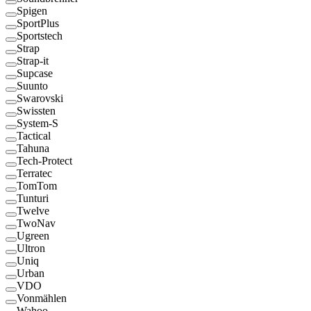
Spigen
SportPlus
Sportstech
Strap
Strap-it
Supcase
Suunto
Swarovski
Swissten
System-S
Tactical
Tahuna
Tech-Protect
Terratec
TomTom
Tunturi
Twelve
TwoNav
Ugreen
Ultron
Uniq
Urban
VDO
Vonmählen
Wahoo