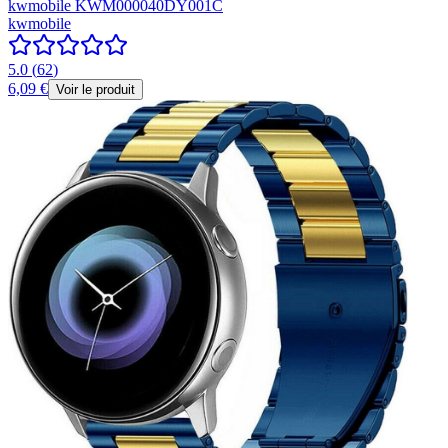
kwmobile KWM000040DY001C
kwmobile
5.0
(
62
)
6,09 €
Voir le produit