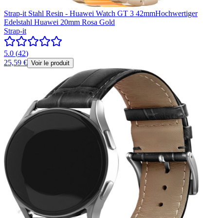
Strap-it Stahl Resin - Huawei Watch GT 3 42mmHochwertiger
Edelstahl Huawei 20mm Rosa Gold
Strap-it
5.0
(
42
)
25,59 €
Voir le produit