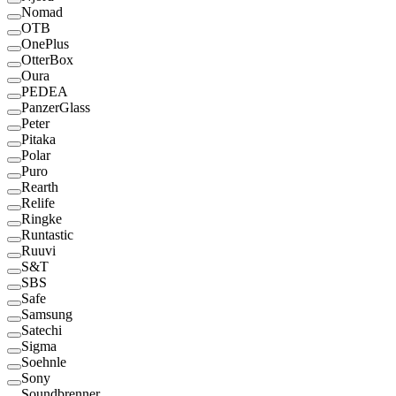
Nomad
OTB
OnePlus
OtterBox
Oura
PEDEA
PanzerGlass
Peter
Pitaka
Polar
Puro
Rearth
Relife
Ringke
Runtastic
Ruuvi
S&T
SBS
Safe
Samsung
Satechi
Sigma
Soehnle
Sony
Soundbrenner