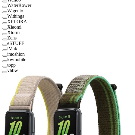
WaterRower
Wigento
Withings
XPLORA
Xiaomi
Xtorm
Zens
eSTUFF
iMak
imoshion
kwmobile
topp
vhbw