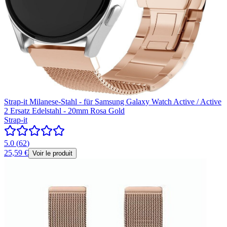
Strap-it Milanese-Stahl - für Samsung Galaxy Watch Active / Active
2 Ersatz Edelstahl - 20mm Rosa Gold
Strap-it
5.0
(
62
)
25,59 €
Voir le produit