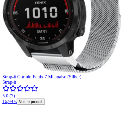
Strap-it Garmin Fenix 7 Milanaise (Silber)
Strap-it
5.0
(
7
)
16,99 €
Voir le produit