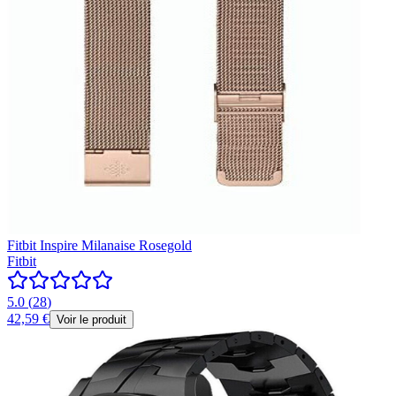
Fitbit Inspire Milanaise Rosegold
Fitbit
5.0
(
28
)
42,59 €
Voir le produit