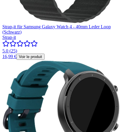
Strap-it für Samsung Galaxy Watch 4 - 40mm Leder Loop
(Schwarz)
Strap-it
5.0
(
25
)
16,99 €
Voir le produit