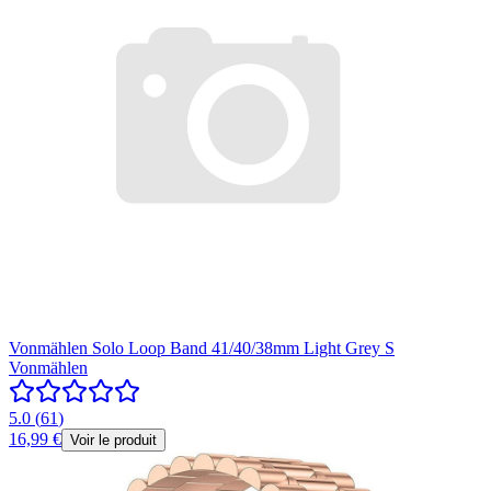
Vonmählen Solo Loop Band 41/40/38mm Light Grey S
Vonmählen
5.0
(
61
)
16,99 €
Voir le produit