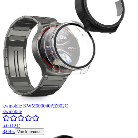
kwmobile KWM000040AZ002C
kwmobile
5.0
(
121
)
8,69 €
Voir le produit