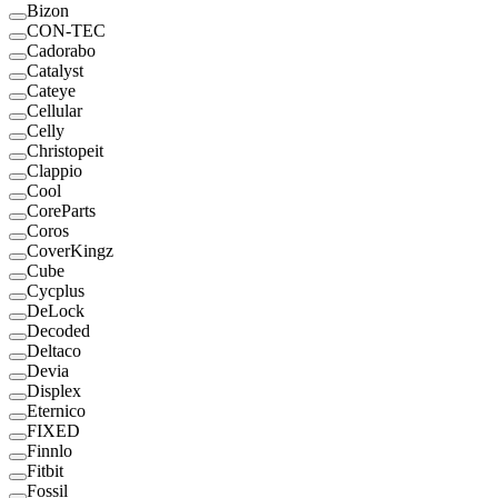
Bizon
CON-TEC
Cadorabo
Catalyst
Cateye
Cellular
Celly
Christopeit
Clappio
Cool
CoreParts
Coros
CoverKingz
Cube
Cycplus
DeLock
Decoded
Deltaco
Devia
Displex
Eternico
FIXED
Finnlo
Fitbit
Fossil