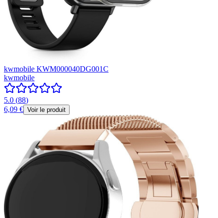
kwmobile KWM000040DG001C
kwmobile
5.0
(
88
)
6,09 €
Voir le produit