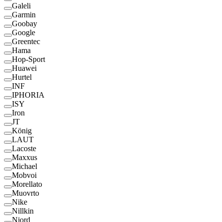
Galeli
Garmin
Goobay
Google
Greentec
Hama
Hop-Sport
Huawei
Hurtel
INF
IPHORIA
ISY
Iron
JT
König
LAUT
Lacoste
Maxxus
Michael
Mobvoi
Morellato
Muovrto
Nike
Nillkin
Njord