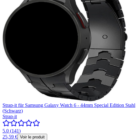
Strap-it für Samsung Galaxy Watch 6 - 44mm Special Edition Stahl
(Schwarz)
Strap-it
5.0
(
141
)
25,59 €
Voir le produit