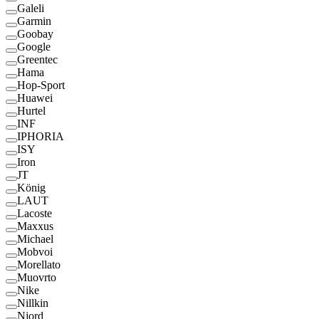
Galeli
Garmin
Goobay
Google
Greentec
Hama
Hop-Sport
Huawei
Hurtel
INF
IPHORIA
ISY
Iron
JT
König
LAUT
Lacoste
Maxxus
Michael
Mobvoi
Morellato
Muovrto
Nike
Nillkin
Njord