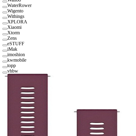
WaterRower
Wigento
Withings
XPLORA
Xiaomi
Xtorm
Zens
eSTUFF
iMak
imoshion
kwmobile
topp
vhbw