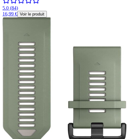
5.0
(
84
)
16,99 €
Voir le produit