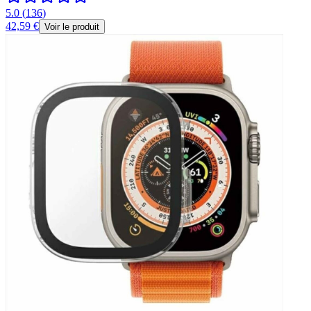
5.0
(
136
)
42,59 €
Voir le produit