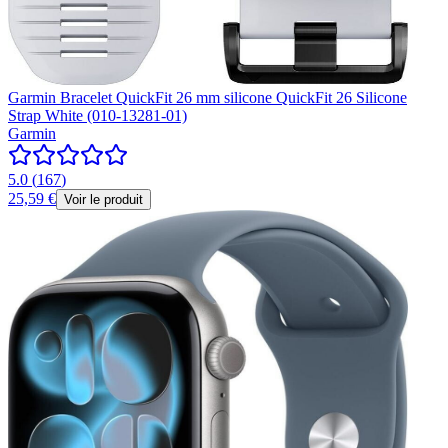
Garmin Bracelet QuickFit 26 mm silicone QuickFit 26 Silicone
Strap White (010-13281-01)
Garmin
5.0
(
167
)
25,59 €
Voir le produit