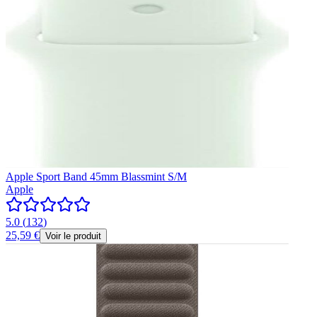
Apple Sport Band 45mm Blassmint S/M
Apple
5.0
(
132
)
25,59 €
Voir le produit