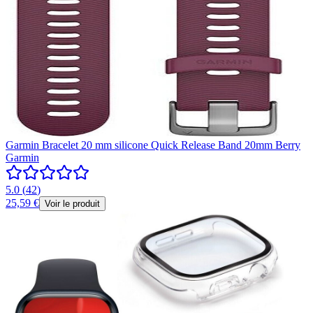
Garmin Bracelet 20 mm silicone Quick Release Band 20mm Berry
Garmin
5.0
(
42
)
25,59 €
Voir le produit