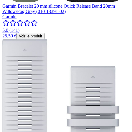
Garmin Bracelet 20 mm silicone Quick Release Band 20mm
Willow/Fog Gray (010-13391-02)
Garmin
5.0
(
141
)
25,59 €
Voir le produit