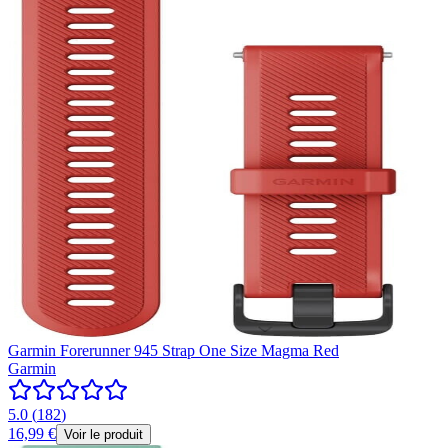
Garmin Forerunner 945 Strap One Size Magma Red
Garmin
5.0
(
182
)
16,99 €
Voir le produit