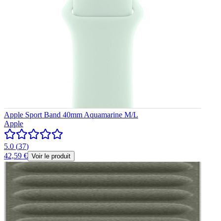
Apple Sport Band 40mm Aquamarine M/L
Apple
5.0
(
37
)
42,59 €
Voir le produit