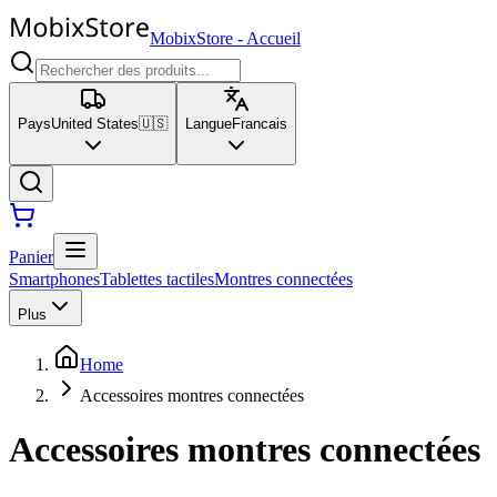
MobixStore
-
Accueil
Pays
United States
🇺🇸
Langue
Francais
Panier
Smartphones
Tablettes tactiles
Montres connectées
Plus
Home
Accessoires montres connectées
Accessoires montres connectées