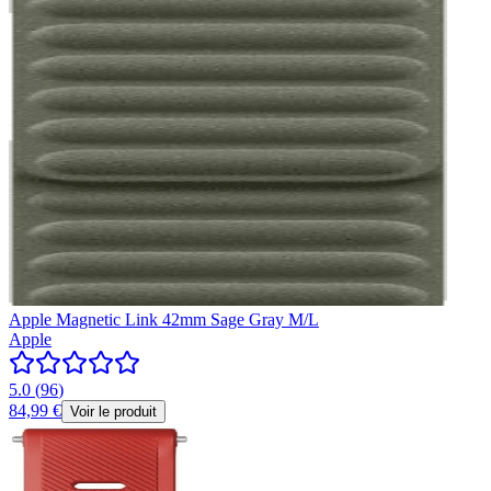
Apple Magnetic Link 42mm Sage Gray M/L
Apple
5.0
(
96
)
84,99 €
Voir le produit