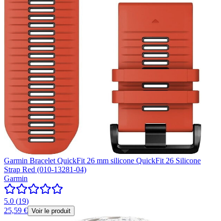
Garmin Bracelet QuickFit 26 mm silicone QuickFit 26 Silicone
Strap Red (010-13281-04)
Garmin
5.0
(
19
)
25,59 €
Voir le produit