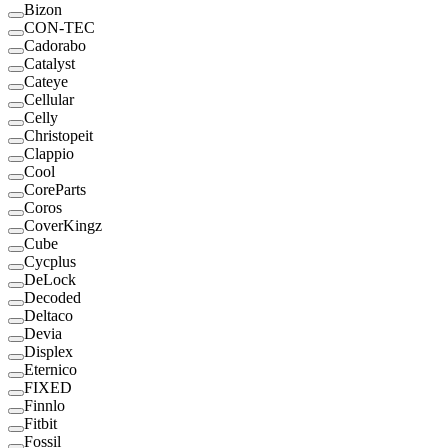
Bizon
CON-TEC
Cadorabo
Catalyst
Cateye
Cellular
Celly
Christopeit
Clappio
Cool
CoreParts
Coros
CoverKingz
Cube
Cycplus
DeLock
Decoded
Deltaco
Devia
Displex
Eternico
FIXED
Finnlo
Fitbit
Fossil