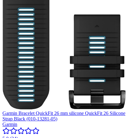
Garmin Bracelet QuickFit 26 mm silicone QuickFit 26 Silicone
Strap Black (010-13281-05)
Garmin