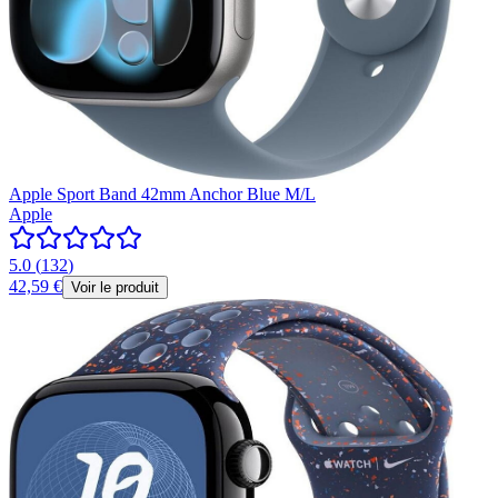
Apple Sport Band 42mm Anchor Blue M/L
Apple
5.0
(
132
)
42,59 €
Voir le produit