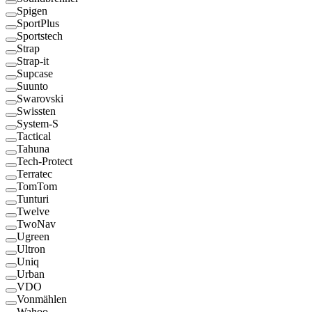
Spigen
SportPlus
Sportstech
Strap
Strap-it
Supcase
Suunto
Swarovski
Swissten
System-S
Tactical
Tahuna
Tech-Protect
Terratec
TomTom
Tunturi
Twelve
TwoNav
Ugreen
Ultron
Uniq
Urban
VDO
Vonmählen
Wahoo