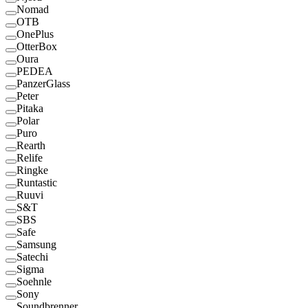
Nomad
OTB
OnePlus
OtterBox
Oura
PEDEA
PanzerGlass
Peter
Pitaka
Polar
Puro
Rearth
Relife
Ringke
Runtastic
Ruuvi
S&T
SBS
Safe
Samsung
Satechi
Sigma
Soehnle
Sony
Soundbrenner