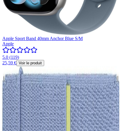
Apple Sport Band 40mm Anchor Blue S/M
Apple
5.0
(
119
)
25,59 €
Voir le produit