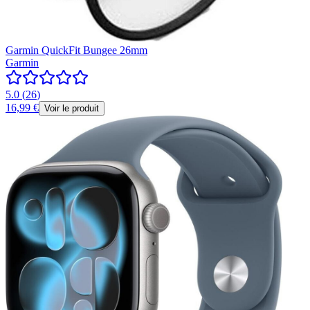
Garmin QuickFit Bungee 26mm
Garmin
5.0
(
26
)
16,99 €
Voir le produit