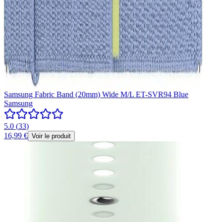
Samsung Fabric Band (20mm) Wide M/L ET-SVR94 Blue
Samsung
5.0
(
33
)
16,99 €
Voir le produit