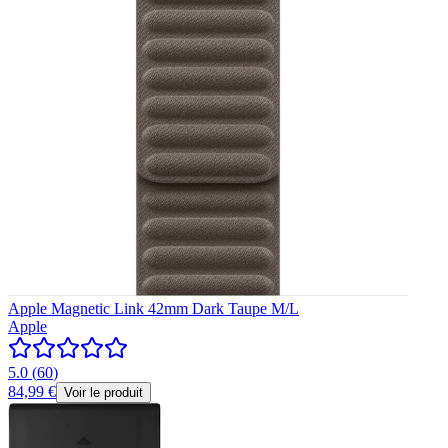
Apple Magnetic Link 42mm Dark Taupe M/L
Apple
5.0
(
60
)
84,99 €
Voir le produit