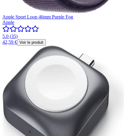
Apple Sport Loop 46mm Purple Fog
Apple
5.0
(
35
)
42,59 €
Voir le produit