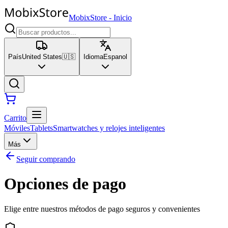
MobixStore
-
Inicio
País
United States
🇺🇸
Idioma
Espanol
Carrito
Móviles
Tablets
Smartwatches y relojes inteligentes
Más
Seguir comprando
Opciones de pago
Elige entre nuestros métodos de pago seguros y convenientes