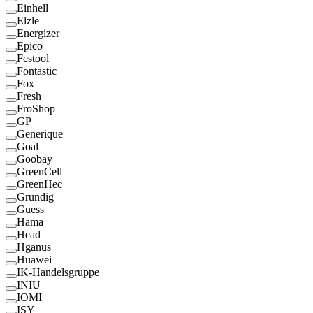
Einhell
Elzle
Energizer
Epico
Festool
Fontastic
Fox
Fresh
FroShop
GP
Generique
Goal
Goobay
GreenCell
GreenHec
Grundig
Guess
Hama
Head
Hganus
Huawei
IK-Handelsgruppe
INIU
IOMI
ISY