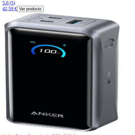
5.0
(
5
)
42,59 €
Ver producto