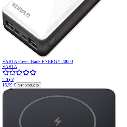
VARTA Power Bank ENERGY 20000
VARTA
5.0
(
6
)
16,99 €
Ver producto