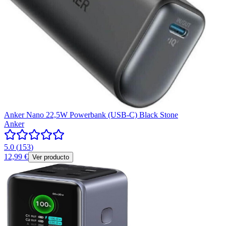
Anker Nano 22,5W Powerbank (USB-C) Black Stone
Anker
5.0
(
153
)
12,99 €
Ver producto