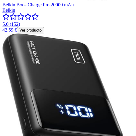
Belkin BoostCharge Pro 20000 mAh
Belkin
5.0
(
152
)
42,59 €
Ver producto