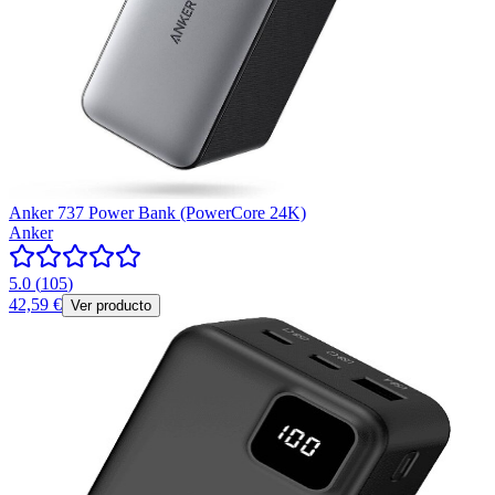
Anker 737 Power Bank (PowerCore 24K)
Anker
5.0
(
105
)
42,59 €
Ver producto