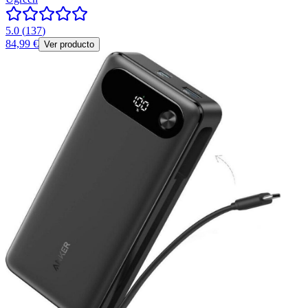
5.0
(
137
)
84,99 €
Ver producto