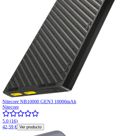
Nitecore NB10000 GEN3 10000mAh
Nitecore
5.0
(
16
)
42,59 €
Ver producto