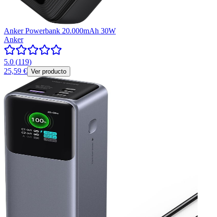
Anker Powerbank 20.000mAh 30W
Anker
5.0
(
119
)
25,59 €
Ver producto