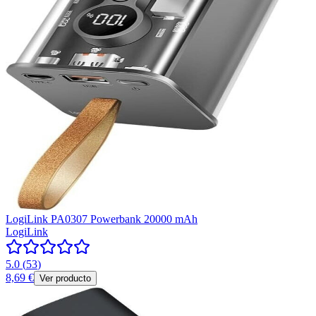
LogiLink PA0307 Powerbank 20000 mAh
LogiLink
5.0
(
53
)
8,69 €
Ver producto