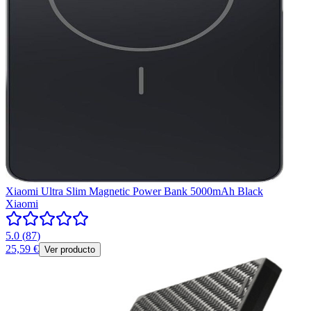
Xiaomi Ultra Slim Magnetic Power Bank 5000mAh Black
Xiaomi
5.0
(
87
)
25,59 €
Ver producto