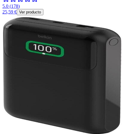
5.0
(
178
)
25,59 €
Ver producto