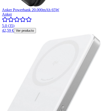
Anker Powerbank 20.000mAh 65W
Anker
5.0
(
35
)
42,59 €
Ver producto