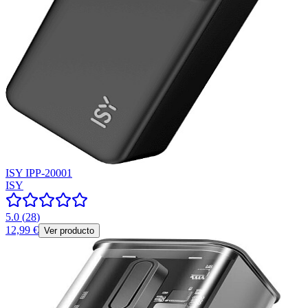
ISY IPP-20001
ISY
5.0
(
28
)
12,99 €
Ver producto