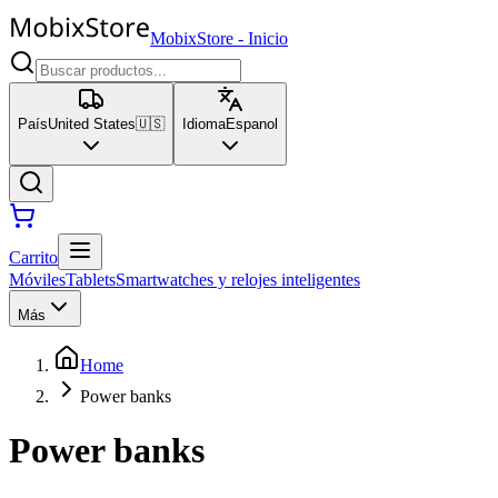
MobixStore
-
Inicio
País
United States
🇺🇸
Idioma
Espanol
Carrito
Móviles
Tablets
Smartwatches y relojes inteligentes
Más
Home
Power banks
Power banks