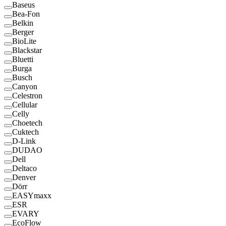
Baseus
Bea-Fon
Belkin
Berger
BioLite
Blackstar
Bluetti
Burga
Busch
Canyon
Celestron
Cellular
Celly
Choetech
Cuktech
D-Link
DUDAO
Dell
Deltaco
Denver
Dörr
EASYmaxx
ESR
EVARY
EcoFlow