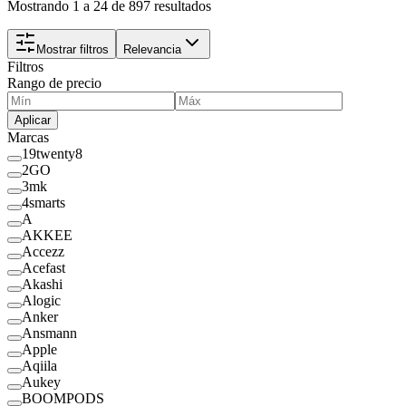
Mostrando 1 a 24 de 897 resultados
Mostrar filtros
Relevancia
Filtros
Rango de precio
Aplicar
Marcas
19twenty8
2GO
3mk
4smarts
A
AKKEE
Accezz
Acefast
Akashi
Alogic
Anker
Ansmann
Apple
Aqiila
Aukey
BOOMPODS