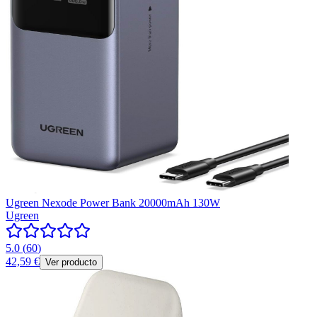
Ugreen Nexode Power Bank 20000mAh 130W
Ugreen
5.0
(
60
)
42,59 €
Ver producto