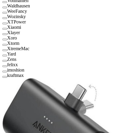
Vonmählen
Waldhausen
WeeFancy
Wozinsky
XTPower
Xiaomi
Xlayer
Xoro
Xtorm
XtremeMac
Yard
Zens
felixx
imoshion
kraftmax