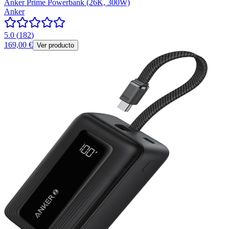
Anker Prime Powerbank (26K, 300W)
Anker
5.0
(
182
)
169,00 €
Ver producto