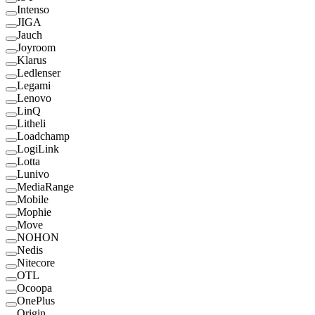
Intenso
JIGA
Jauch
Joyroom
Klarus
Ledlenser
Legami
Lenovo
LinQ
Litheli
Loadchamp
LogiLink
Lotta
Lunivo
MediaRange
Mobile
Mophie
Move
NOHON
Nedis
Nitecore
OTL
Ocoopa
OnePlus
Origin