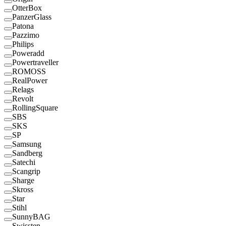
OtterBox
PanzerGlass
Patona
Pazzimo
Philips
Poweradd
Powertraveller
ROMOSS
RealPower
Relags
Revolt
RollingSquare
SBS
SKS
SP
Samsung
Sandberg
Satechi
Scangrip
Sharge
Skross
Star
Stihl
SunnyBAG
Swissten