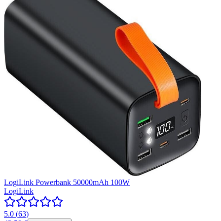
LogiLink Powerbank 50000mAh 100W
LogiLink
5.0
(
63
)