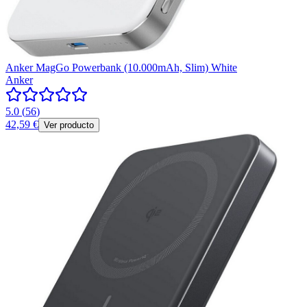
Anker MagGo Powerbank (10.000mAh, Slim) White
Anker
5.0
(
56
)
42,59 €
Ver producto