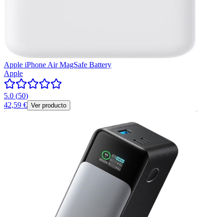
Apple iPhone Air MagSafe Battery
Apple
5.0
(
50
)
42,59 €
Ver producto