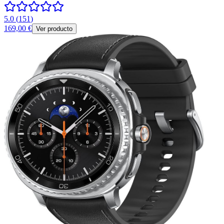
5.0
(
151
)
169,00 €
Ver producto