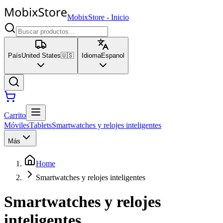
MobixStore
-
Inicio
País
United States
🇺🇸
Idioma
Espanol
Carrito
Móviles
Tablets
Smartwatches y relojes inteligentes
Más
Home
Smartwatches y relojes inteligentes
Smartwatches y relojes
inteligentes