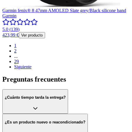
Garmin fenix® 8 47mm AMOLED Slate grey/Black silicone band
Garmin
5.0
(
139
)
423,99 €
Ver producto
1
2
...
29
Siguiente
Preguntas frecuentes
¿Cuánto tiempo tarda la entrega?
¿Es un producto nuevo o reacondicionado?