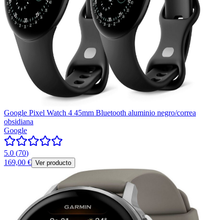
Google Pixel Watch 4 45mm Bluetooth aluminio negro/correa
obsidiana
Google
5.0
(
70
)
169,00 €
Ver producto