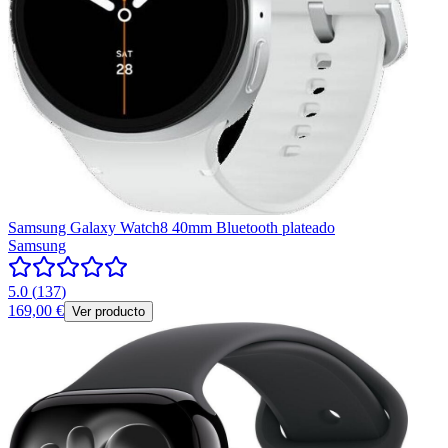
Samsung Galaxy Watch8 40mm Bluetooth plateado
Samsung
5.0
(
137
)
169,00 €
Ver producto