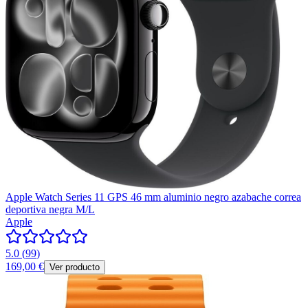
Apple Watch Series 11 GPS 46 mm aluminio negro azabache correa
deportiva negra M/L
Apple
5.0
(
99
)
169,00 €
Ver producto