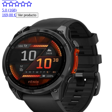
5.0
(
168
)
169,00 €
Ver producto