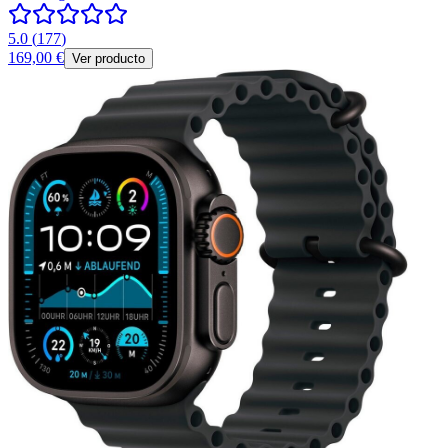
5.0
(
177
)
169,00 €
Ver producto