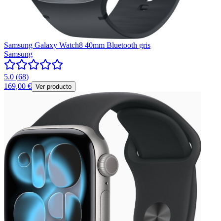
Samsung Galaxy Watch8 40mm Bluetooth gris
Samsung
5.0
(
68
)
169,00 €
Ver producto