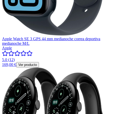
Apple Watch SE 3 GPS 44 mm medianoche correa deportiva
medianoche M/L
Apple
5.0
(
12
)
169,00 €
Ver producto