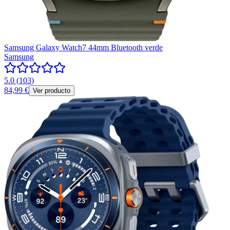
Samsung Galaxy Watch7 44mm Bluetooth verde
Samsung
5.0
(
103
)
84,99 €
Ver producto