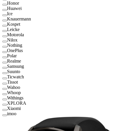
Honor
Huawei
Ice
Knauermann
Kospet
Leicke
Motorola
Nilox
Nothing
OnePlus
Polar
Realme
Samsung
Suunto
Ticwatch
Tissot
Wahoo
Whoop
Withings
XPLORA
Xiaomi
imoo