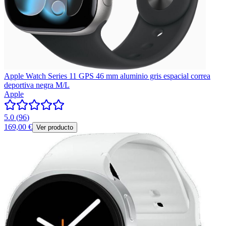
Apple Watch Series 11 GPS 46 mm aluminio gris espacial correa
deportiva negra M/L
Apple
5.0
(
96
)
169,00 €
Ver producto