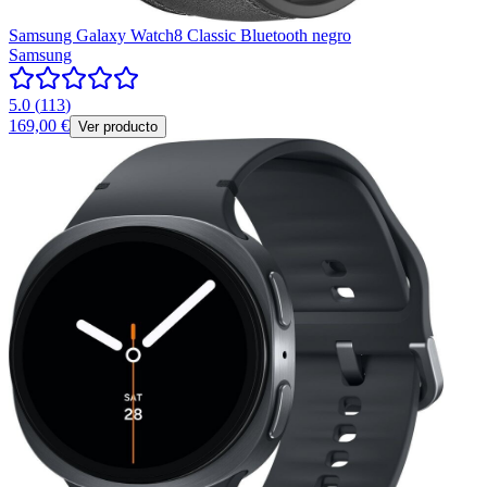
Samsung Galaxy Watch8 Classic Bluetooth negro
Samsung
5.0
(
113
)
169,00 €
Ver producto