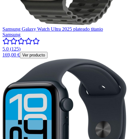
Samsung Galaxy Watch Ultra 2025 plateado titanio
Samsung
5.0
(
125
)
169,00 €
Ver producto