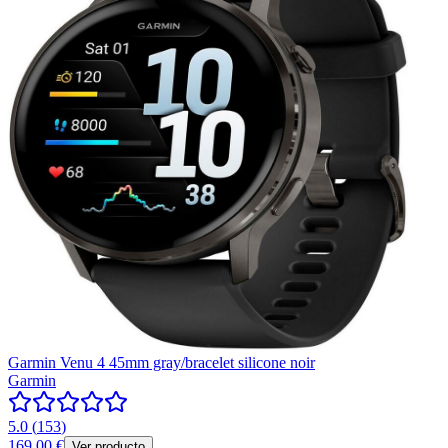
Garmin Venu 4 45mm gray/bracelet silicone noir
Garmin
5.0
(
153
)
169,00 €
Ver producto