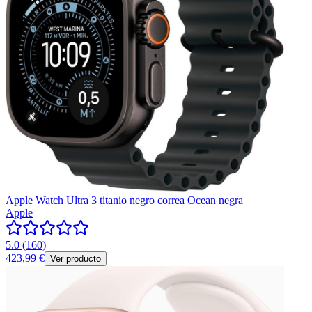
Apple Watch Ultra 3 titanio negro correa Ocean negra
Apple
5.0
(
160
)
423,99 €
Ver producto