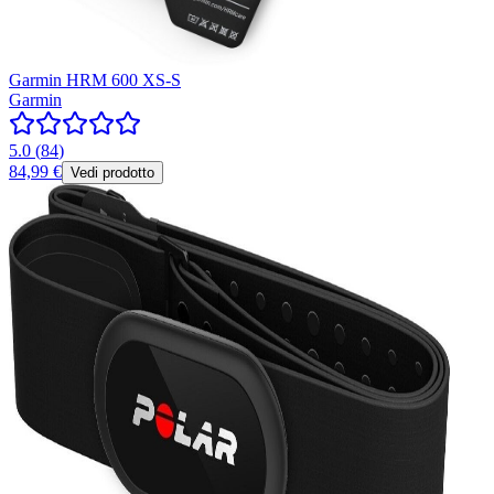
Garmin HRM 600 XS-S
Garmin
5.0
(
84
)
84,99 €
Vedi prodotto