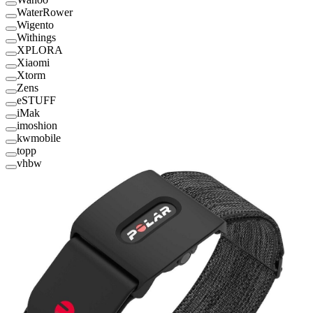
WaterRower
Wigento
Withings
XPLORA
Xiaomi
Xtorm
Zens
eSTUFF
iMak
imoshion
kwmobile
topp
vhbw