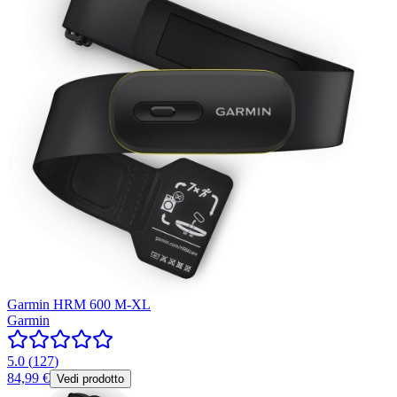
Garmin HRM 600 M-XL
Garmin
5.0
(
127
)
84,99 €
Vedi prodotto