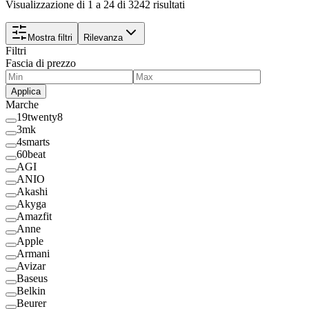
Visualizzazione di 1 a 24 di 3242 risultati
Mostra filtri
Rilevanza
Filtri
Fascia di prezzo
Applica
Marche
19twenty8
3mk
4smarts
60beat
AGI
ANIO
Akashi
Akyga
Amazfit
Anne
Apple
Armani
Avizar
Baseus
Belkin
Beurer