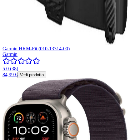
Garmin HRM-Fit (010-13314-00)
Garmin
5.0
(
38
)
84,99 €
Vedi prodotto