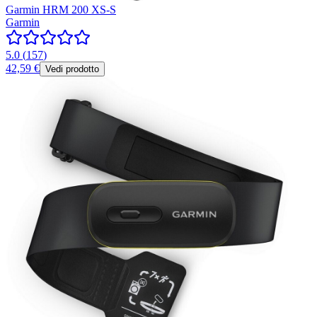
Garmin HRM 200 XS-S
Garmin
5.0
(
157
)
42,59 €
Vedi prodotto