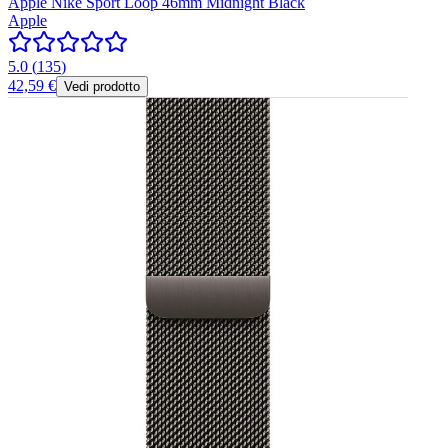
Apple Nike Sport Loop 46mm Midnight Black
Apple
5.0
(
135
)
42,59 €
Vedi prodotto