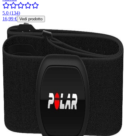
5.0
(
134
)
16,99 €
Vedi prodotto