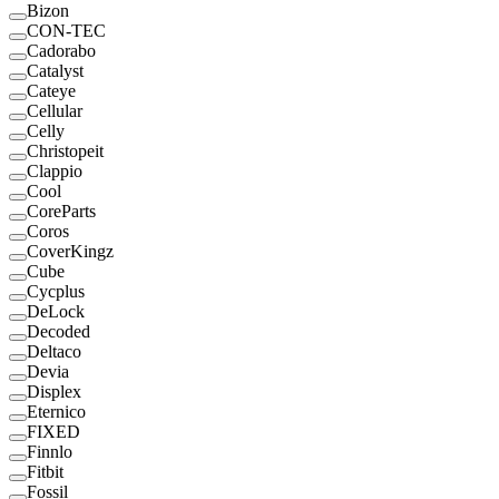
Bizon
CON-TEC
Cadorabo
Catalyst
Cateye
Cellular
Celly
Christopeit
Clappio
Cool
CoreParts
Coros
CoverKingz
Cube
Cycplus
DeLock
Decoded
Deltaco
Devia
Displex
Eternico
FIXED
Finnlo
Fitbit
Fossil