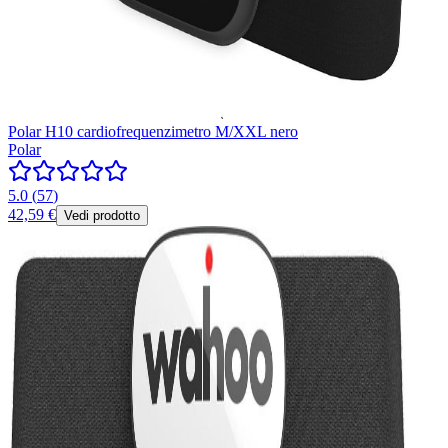
Polar H10 cardiofrequenzimetro M/XXL nero
Polar
5.0
(
57
)
42,59 €
Vedi prodotto