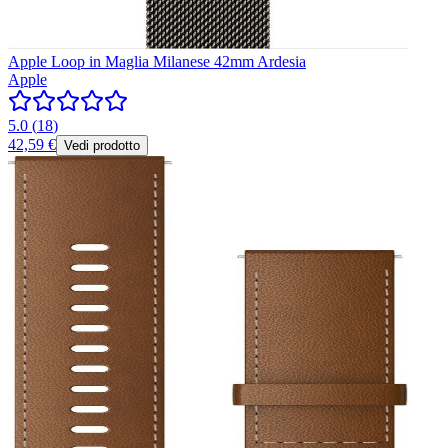
Apple Loop in Maglia Milanese 42mm Ardesia
Apple
5.0
(
18
)
42,59 €
Vedi prodotto