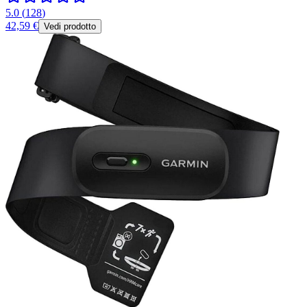
5.0
(
128
)
42,59 €
Vedi prodotto