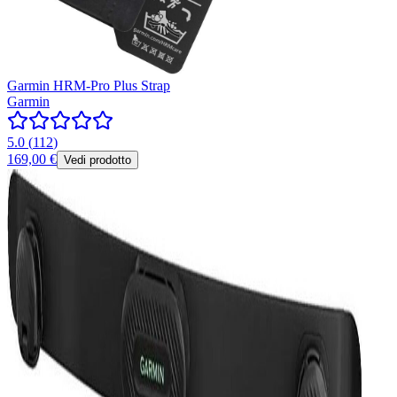
Garmin HRM-Pro Plus Strap
Garmin
5.0
(
112
)
169,00 €
Vedi prodotto