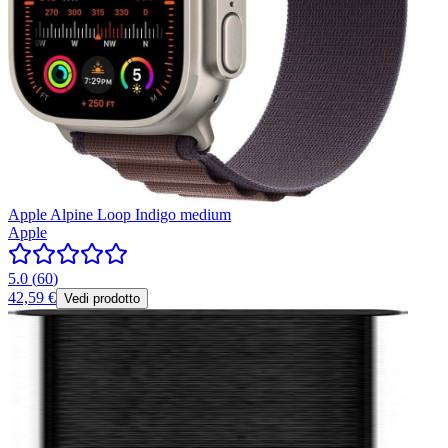
Apple Alpine Loop Indigo medium
Apple
5.0
(
60
)
42,59 €
Vedi prodotto