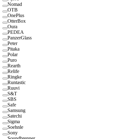
Nomad
OTB
OnePlus
OtterBox
Oura
PEDEA
PanzerGlass
Peter
Pitaka
Polar
Puro
Rearth
Relife
Ringke
Runtastic
Ruuvi
S&T
SBS
Safe
Samsung
Satechi
Sigma
Soehnle
Sony
Soundbrenner