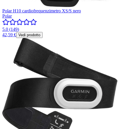
Polar H10 cardiofrequenzimetro XS/S nero
Polar
5.0
(
149
)
42,59 €
Vedi prodotto