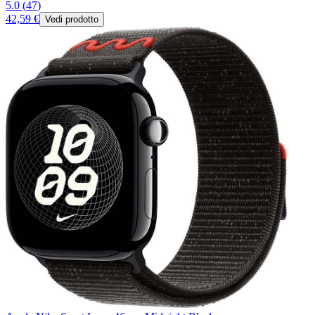
5.0
(
47
)
42,59 €
Vedi prodotto