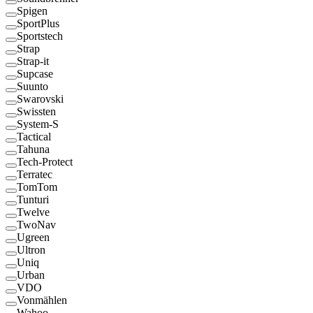
Spigen
SportPlus
Sportstech
Strap
Strap-it
Supcase
Suunto
Swarovski
Swissten
System-S
Tactical
Tahuna
Tech-Protect
Terratec
TomTom
Tunturi
Twelve
TwoNav
Ugreen
Ultron
Uniq
Urban
VDO
Vonmählen
Wahoo