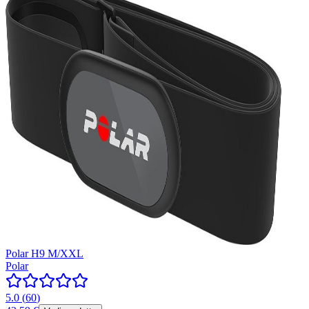
Polar H9 M/XXL
Polar
5.0
(
60
)