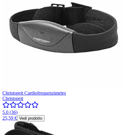
Christopeit Cardiofrequenzimetro
Christopeit
5.0
(
36
)
25,59 €
Vedi prodotto