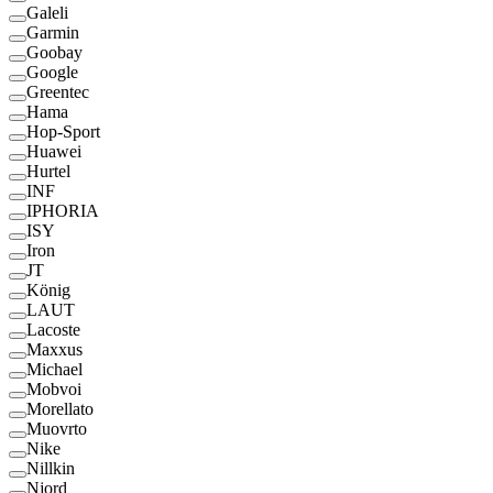
Galeli
Garmin
Goobay
Google
Greentec
Hama
Hop-Sport
Huawei
Hurtel
INF
IPHORIA
ISY
Iron
JT
König
LAUT
Lacoste
Maxxus
Michael
Mobvoi
Morellato
Muovrto
Nike
Nillkin
Njord