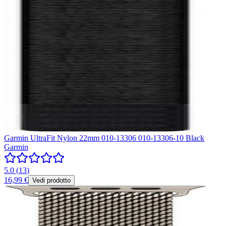
Garmin UltraFit Nylon 22mm 010-13306 010-13306-10 Black
Garmin
5.0
(
13
)
16,99 €
Vedi prodotto