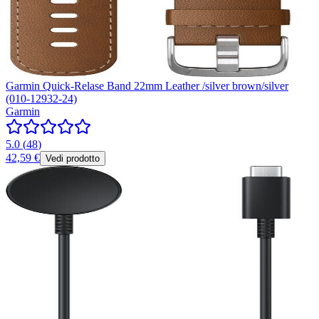
Garmin Quick-Relase Band 22mm Leather /silver brown/silver
(010-12932-24)
Garmin
5.0
(
48
)
42,59 €
Vedi prodotto