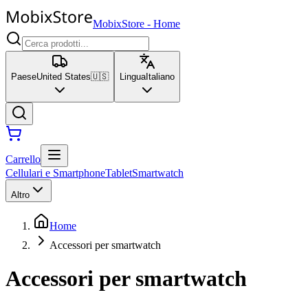
MobixStore
-
Home
Paese
United States
🇺🇸
Lingua
Italiano
Carrello
Cellulari e Smartphone
Tablet
Smartwatch
Altro
Home
Accessori per smartwatch
Accessori per smartwatch