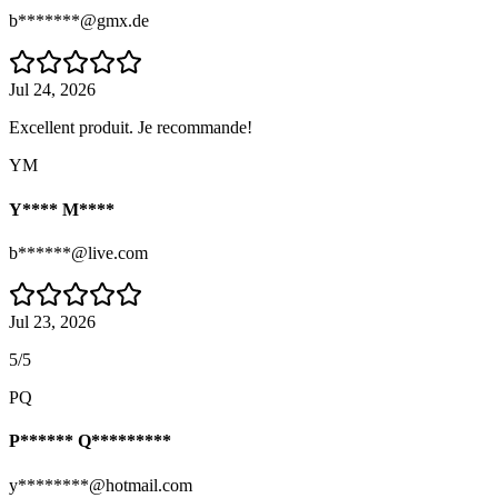
b*******@gmx.de
Jul 24, 2026
Excellent produit. Je recommande!
YM
Y**** M****
b******@live.com
Jul 23, 2026
5/5
PQ
P****** Q*********
y********@hotmail.com