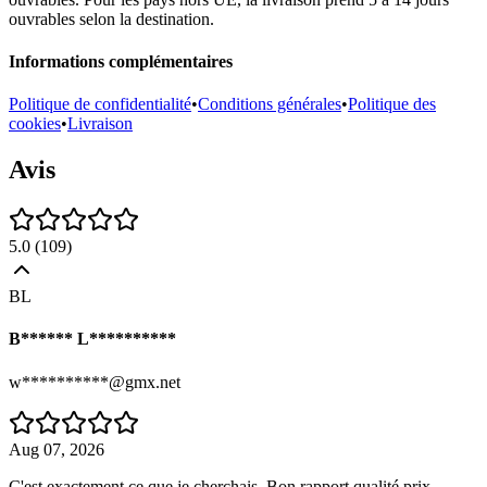
ouvrables selon la destination.
Informations complémentaires
Politique de confidentialité
•
Conditions générales
•
Politique des
cookies
•
Livraison
Avis
5.0
(
109
)
BL
B****** L**********
w**********@gmx.net
Aug 07, 2026
C'est exactement ce que je cherchais. Bon rapport qualité prix.