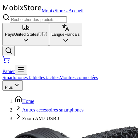
MobixStore
-
Accueil
Pays
United States
🇺🇸
Langue
Francais
Panier
Smartphones
Tablettes tactiles
Montres connectées
Plus
Home
Autres accessoires smartphones
Zoom AM7 USB-C