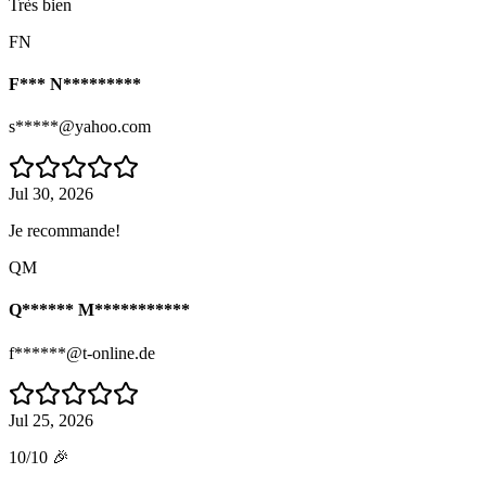
Très bien
FN
F*** N*********
s*****@yahoo.com
Jul 30, 2026
Je recommande!
QM
Q****** M***********
f******@t-online.de
Jul 25, 2026
10/10 🎉