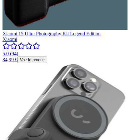
Xiaomi 15 Ultra Photography Kit Legend Edition
Xiaomi
5.0
(
94
)
84,99 €
Voir le produit