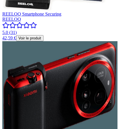
REELOQ Smartphone Securing
REELOQ
5.0
(
31
)
42,59 €
Voir le produit