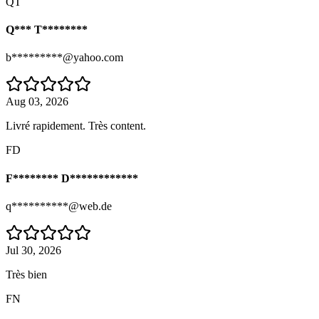
QT
Q*** T********
b*********@yahoo.com
Aug 03, 2026
Livré rapidement. Très content.
FD
F******** D************
q**********@web.de
Jul 30, 2026
Très bien
FN