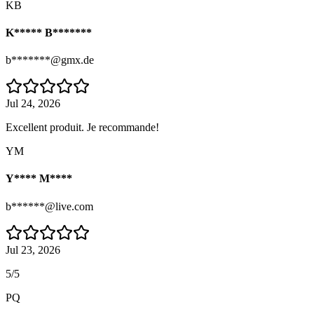
KB
K***** B*******
b*******@gmx.de
Jul 24, 2026
Excellent produit. Je recommande!
YM
Y**** M****
b******@live.com
Jul 23, 2026
5/5
PQ