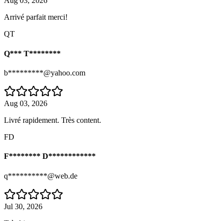
Aug 03, 2026
Arrivé parfait merci!
QT
Q*** T********
b*********@yahoo.com
Aug 03, 2026
Livré rapidement. Très content.
FD
F******** D************
q**********@web.de
Jul 30, 2026