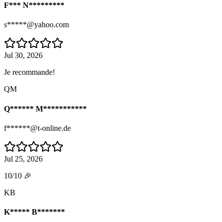
F*** N*********
s*****@yahoo.com
Jul 30, 2026
Je recommande!
QM
Q****** M***********
f******@t-online.de
Jul 25, 2026
10/10 🎉
KB
K***** B*******