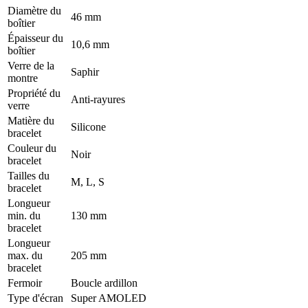
Diamètre du
46 mm
boîtier
Épaisseur du
10,6 mm
boîtier
Verre de la
Saphir
montre
Propriété du
Anti-rayures
verre
Matière du
Silicone
bracelet
Couleur du
Noir
bracelet
Tailles du
M, L, S
bracelet
Longueur
min. du
130 mm
bracelet
Longueur
max. du
205 mm
bracelet
Fermoir
Boucle ardillon
Type d'écran
Super AMOLED