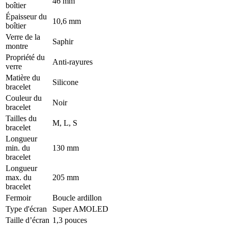
46 mm
boîtier
Épaisseur du
10,6 mm
boîtier
Verre de la
Saphir
montre
Propriété du
Anti-rayures
verre
Matière du
Silicone
bracelet
Couleur du
Noir
bracelet
Tailles du
M, L, S
bracelet
Longueur
min. du
130 mm
bracelet
Longueur
max. du
205 mm
bracelet
Fermoir
Boucle ardillon
Type d'écran
Super AMOLED
Taille d’écran
1,3 pouces