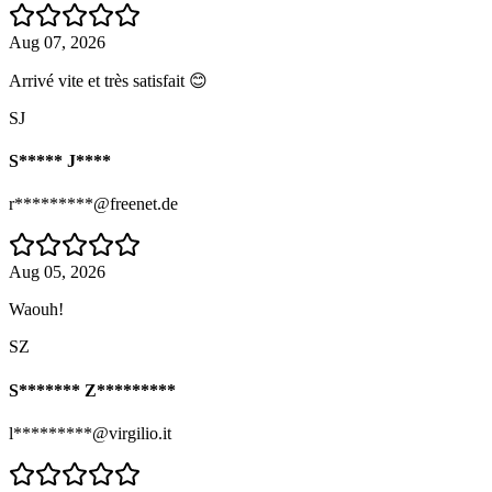
Aug 07, 2026
Arrivé vite et très satisfait 😊
SJ
S***** J****
r*********@freenet.de
Aug 05, 2026
Waouh!
SZ
S******* Z*********
l*********@virgilio.it