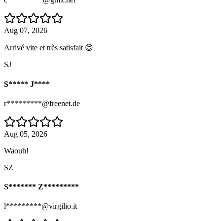
Aug 07, 2026
Arrivé vite et très satisfait 😊
SJ
S***** J****
r*********@freenet.de
Aug 05, 2026
Waouh!
SZ
S******* Z*********
l*********@virgilio.it