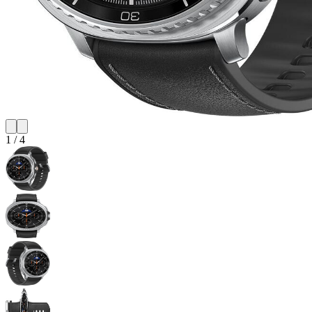
1
/
4