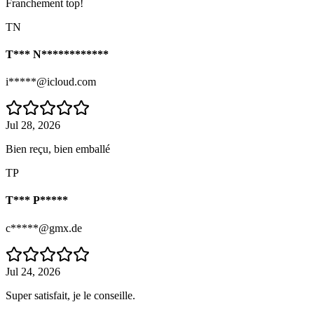
Franchement top!
TN
T*** N************
i*****@icloud.com
Jul 28, 2026
Bien reçu, bien emballé
TP
T*** P*****
c*****@gmx.de
Jul 24, 2026
Super satisfait, je le conseille.