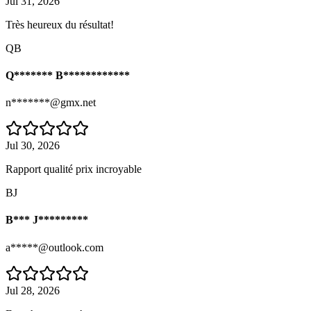
Jul 31, 2026
Très heureux du résultat!
QB
Q******* B************
n*******@gmx.net
Jul 30, 2026
Rapport qualité prix incroyable
BJ
B*** J*********
a*****@outlook.com
Jul 28, 2026