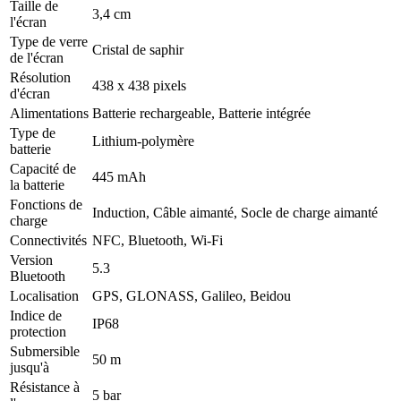
Taille de
3,4 cm
l'écran
Type de verre
Cristal de saphir
de l'écran
Résolution
438 x 438 pixels
d'écran
Alimentations
Batterie rechargeable, Batterie intégrée
Type de
Lithium-polymère
batterie
Capacité de
445 mAh
la batterie
Fonctions de
Induction, Câble aimanté, Socle de charge aimanté
charge
Connectivités
NFC, Bluetooth, Wi-Fi
Version
5.3
Bluetooth
Localisation
GPS, GLONASS, Galileo, Beidou
Indice de
IP68
protection
Submersible
50 m
jusqu'à
Résistance à
5 bar