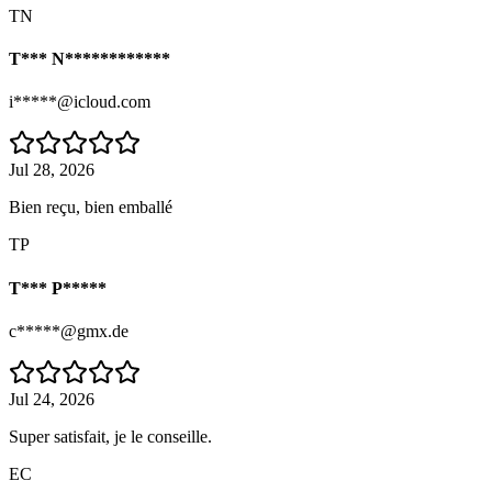
TN
T*** N************
i*****@icloud.com
Jul 28, 2026
Bien reçu, bien emballé
TP
T*** P*****
c*****@gmx.de
Jul 24, 2026
Super satisfait, je le conseille.
EC