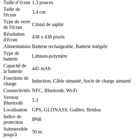
Taille d’écran
1,3 pouces
Taille de
3,4 cm
l'écran
Type de verre
Cristal de saphir
de l'écran
Résolution
438 x 438 pixels
d'écran
Alimentations
Batterie rechargeable, Batterie intégrée
Type de
Lithium-polymère
batterie
Capacité de
445 mAh
la batterie
Fonctions de
Induction, Câble aimanté, Socle de charge aimanté
charge
Connectivités
NFC, Bluetooth, Wi-Fi
Version
5.3
Bluetooth
Localisation
GPS, GLONASS, Galileo, Beidou
Indice de
IP68
protection
Submersible
50 m
jusqu'à