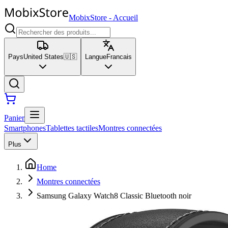
MobixStore
-
Accueil
Pays
United States
🇺🇸
Langue
Francais
Panier
Smartphones
Tablettes tactiles
Montres connectées
Plus
Home
Montres connectées
Samsung Galaxy Watch8 Classic Bluetooth noir