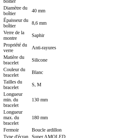
boîtier
Diamètre du
40 mm
boîtier
Épaisseur du
8,6 mm
boîtier
Verre de la
Saphir
montre
Propriété du
Anti-rayures
verre
Matière du
Silicone
bracelet
Couleur du
Blanc
bracelet
Tailles du
S, M
bracelet
Longueur
min. du
130 mm
bracelet
Longueur
max. du
180 mm
bracelet
Fermoir
Boucle ardillon
Type d'écran
Super AMOLED