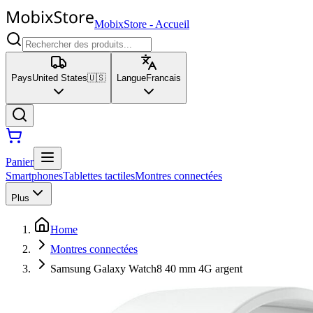
MobixStore
-
Accueil
Pays
United States
🇺🇸
Langue
Francais
Panier
Smartphones
Tablettes tactiles
Montres connectées
Plus
Home
Montres connectées
Samsung Galaxy Watch8 40 mm 4G argent