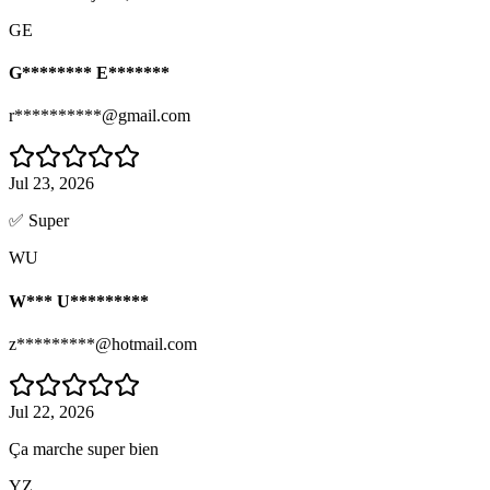
GE
G******** E*******
r**********@gmail.com
Jul 23, 2026
✅ Super
WU
W*** U*********
z*********@hotmail.com
Jul 22, 2026
Ça marche super bien
YZ