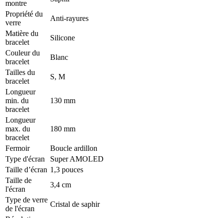
montre
Propriété du
Anti-rayures
verre
Matière du
Silicone
bracelet
Couleur du
Blanc
bracelet
Tailles du
S, M
bracelet
Longueur
min. du
130 mm
bracelet
Longueur
max. du
180 mm
bracelet
Fermoir
Boucle ardillon
Type d'écran
Super AMOLED
Taille d’écran
1,3 pouces
Taille de
3,4 cm
l'écran
Type de verre
Cristal de saphir
de l'écran