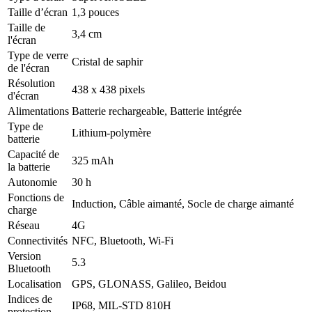
Taille d’écran
1,3 pouces
Taille de
3,4 cm
l'écran
Type de verre
Cristal de saphir
de l'écran
Résolution
438 x 438 pixels
d'écran
Alimentations
Batterie rechargeable, Batterie intégrée
Type de
Lithium-polymère
batterie
Capacité de
325 mAh
la batterie
Autonomie
30 h
Fonctions de
Induction, Câble aimanté, Socle de charge aimanté
charge
Réseau
4G
Connectivités
NFC, Bluetooth, Wi-Fi
Version
5.3
Bluetooth
Localisation
GPS, GLONASS, Galileo, Beidou
Indices de
IP68, MIL-STD 810H
protection