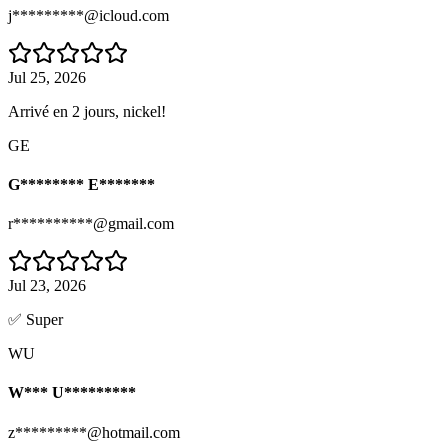
j*********@icloud.com
Jul 25, 2026
Arrivé en 2 jours, nickel!
GE
G******** E*******
r**********@gmail.com
Jul 23, 2026
✅ Super
WU
W*** U*********
z*********@hotmail.com