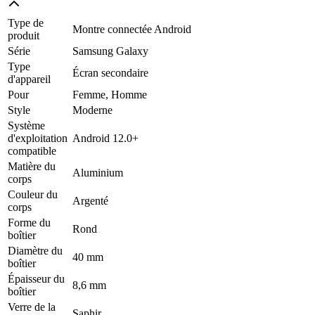
Type de
Montre connectée Android
produit
Série
Samsung Galaxy
Type
Écran secondaire
d'appareil
Pour
Femme, Homme
Style
Moderne
Système
d'exploitation
Android 12.0+
compatible
Matière du
Aluminium
corps
Couleur du
Argenté
corps
Forme du
Rond
boîtier
Diamètre du
40 mm
boîtier
Épaisseur du
8,6 mm
boîtier
Verre de la
Saphir