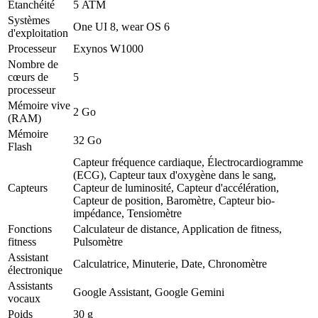
Étanchéité
5 ATM
Systèmes
One UI 8, wear OS 6
d'exploitation
Processeur
Exynos W1000
Nombre de
cœurs de
5
processeur
Mémoire vive
2 Go
(RAM)
Mémoire
32 Go
Flash
Capteur fréquence cardiaque, Électrocardiogramme
(ECG), Capteur taux d'oxygène dans le sang,
Capteurs
Capteur de luminosité, Capteur d'accélération,
Capteur de position, Baromètre, Capteur bio-
impédance, Tensiomètre
Fonctions
Calculateur de distance, Application de fitness,
fitness
Pulsomètre
Assistant
Calculatrice, Minuterie, Date, Chronomètre
électronique
Assistants
Google Assistant, Google Gemini
vocaux
Poids
30 g