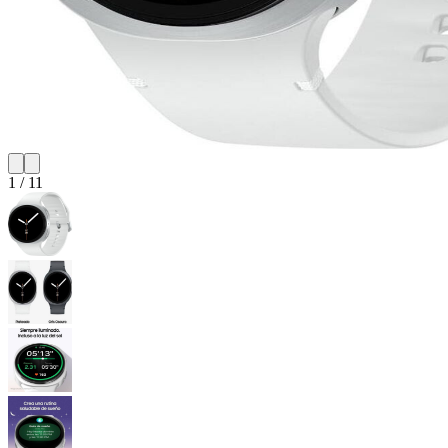
1
/
11