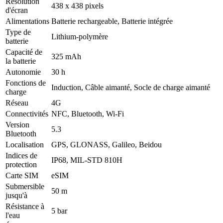
Résolution
438 x 438 pixels
d'écran
Alimentations
Batterie rechargeable, Batterie intégrée
Type de
Lithium-polymère
batterie
Capacité de
325 mAh
la batterie
Autonomie
30 h
Fonctions de
Induction, Câble aimanté, Socle de charge aimanté
charge
Réseau
4G
Connectivités
NFC, Bluetooth, Wi-Fi
Version
5.3
Bluetooth
Localisation
GPS, GLONASS, Galileo, Beidou
Indices de
IP68, MIL-STD 810H
protection
Carte SIM
eSIM
Submersible
50 m
jusqu'à
Résistance à
5 bar
l'eau