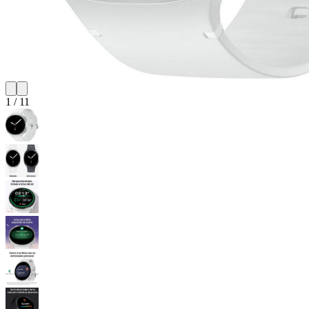
1
/
11