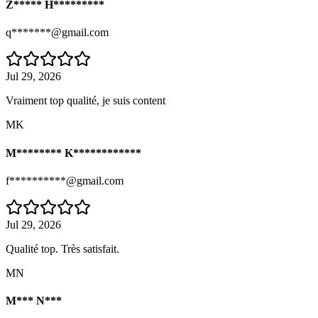
Z***** H*********
q*******@gmail.com
Jul 29, 2026
Vraiment top qualité, je suis content
MK
M******** K************
f**********@gmail.com
Jul 29, 2026
Qualité top. Très satisfait.
MN
M*** N***