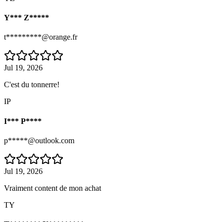
Y*** Z*****
t*********@orange.fr
Jul 19, 2026
C'est du tonnerre!
IP
I*** P****
p*****@outlook.com
Jul 19, 2026
Vraiment content de mon achat
TY