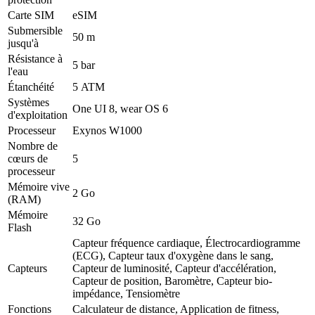
Carte SIM
eSIM
Submersible
50 m
jusqu'à
Résistance à
5 bar
l'eau
Étanchéité
5 ATM
Systèmes
One UI 8, wear OS 6
d'exploitation
Processeur
Exynos W1000
Nombre de
cœurs de
5
processeur
Mémoire vive
2 Go
(RAM)
Mémoire
32 Go
Flash
Capteur fréquence cardiaque, Électrocardiogramme
(ECG), Capteur taux d'oxygène dans le sang,
Capteurs
Capteur de luminosité, Capteur d'accélération,
Capteur de position, Baromètre, Capteur bio-
impédance, Tensiomètre
Fonctions
Calculateur de distance, Application de fitness,