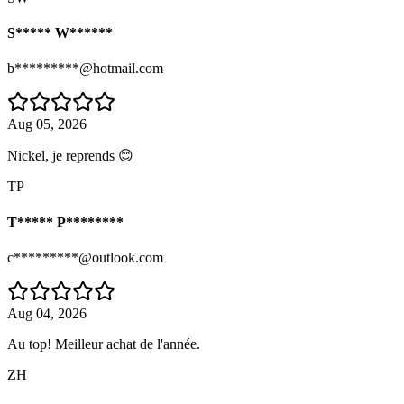
S***** W******
b*********@hotmail.com
Aug 05, 2026
Nickel, je reprends 😊
TP
T***** P********
c*********@outlook.com
Aug 04, 2026
Au top! Meilleur achat de l'année.
ZH