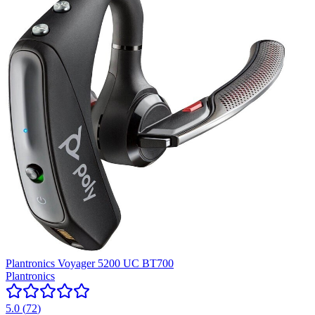
Plantronics Voyager 5200 UC BT700
Plantronics
5.0
(
72
)