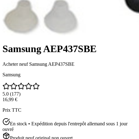
Samsung AEP437SBE
Acheter neuf
Samsung AEP437SBE
Samsung
5.0
(
177
)
16,99 €
Prix TTC
En stock • Expédition depuis l'entrepôt allemand sous 1 jour
ouvré
Produit neuf original non ouvert