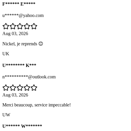
F****** E*****
u******@yahoo.com
Aug 03, 2026
Nickel, je reprends 😊
UK
U******** K***
n**********@outlook.com
Aug 03, 2026
Merci beaucoup, service impeccable!
UW
U****** W*******