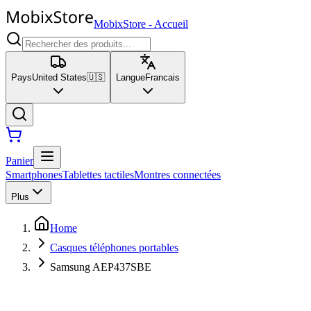
MobixStore
-
Accueil
Pays
United States
🇺🇸
Langue
Francais
Panier
Smartphones
Tablettes tactiles
Montres connectées
Plus
Home
Casques téléphones portables
Samsung AEP437SBE