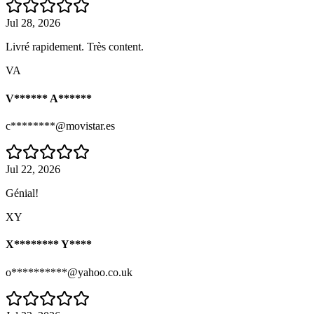
Jul 28, 2026
Livré rapidement. Très content.
VA
V****** A******
c********@movistar.es
Jul 22, 2026
Génial!
XY
X******** Y****
o**********@yahoo.co.uk