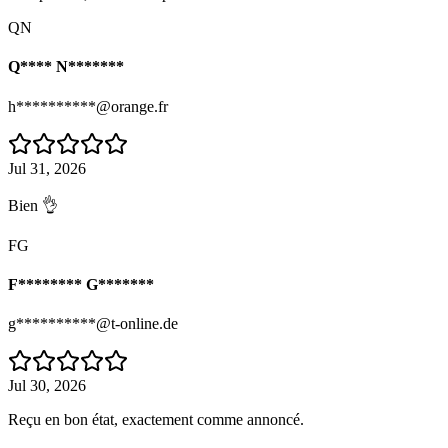
QN
Q**** N*******
h**********@orange.fr
Jul 31, 2026
Bien 👌
FG
F******** G*******
g**********@t-online.de
Jul 30, 2026
Reçu en bon état, exactement comme annoncé.