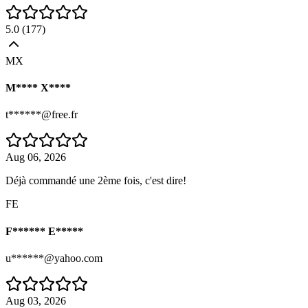
5.0
(
177
)
MX
M**** X****
t******@free.fr
Aug 06, 2026
Déjà commandé une 2ème fois, c'est dire!
FE
F****** E*****
u******@yahoo.com
Aug 03, 2026