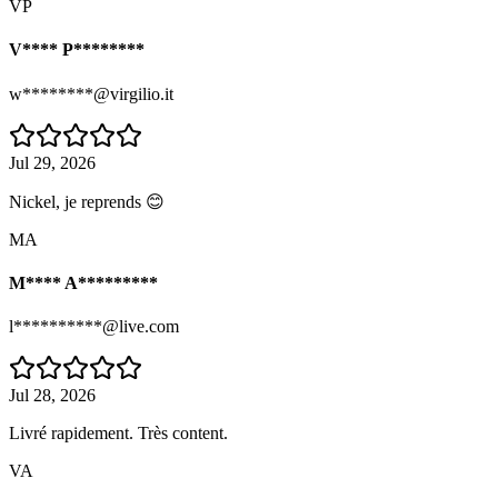
VP
V**** P********
w********@virgilio.it
Jul 29, 2026
Nickel, je reprends 😊
MA
M**** A*********
l**********@live.com
Jul 28, 2026
Livré rapidement. Très content.
VA