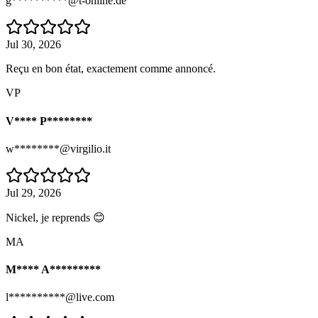
g**********@t-online.de
Jul 30, 2026
Reçu en bon état, exactement comme annoncé.
VP
V**** P********
w********@virgilio.it
Jul 29, 2026
Nickel, je reprends 😊
MA
M**** A*********
l**********@live.com