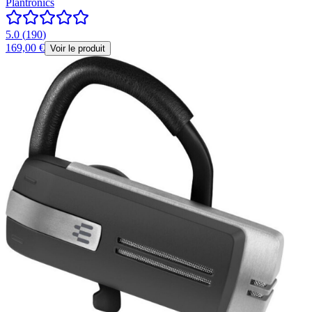
Plantronics
5.0
(
190
)
169,00 €
Voir le produit