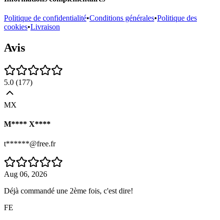
Politique de confidentialité
•
Conditions générales
•
Politique des
cookies
•
Livraison
Avis
5.0
(
177
)
MX
M**** X****
t******@free.fr
Aug 06, 2026
Déjà commandé une 2ème fois, c'est dire!
FE