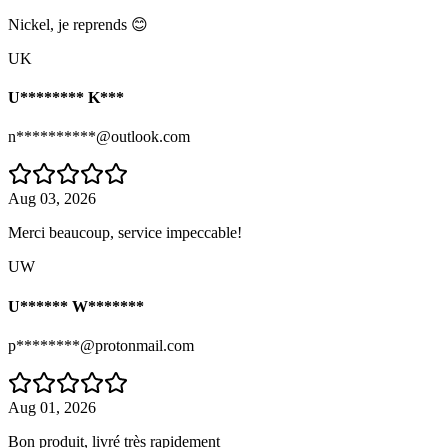
Nickel, je reprends 😊
UK
U******** K***
n**********@outlook.com
Aug 03, 2026
Merci beaucoup, service impeccable!
UW
U****** W*******
p********@protonmail.com
Aug 01, 2026
Bon produit, livré très rapidement