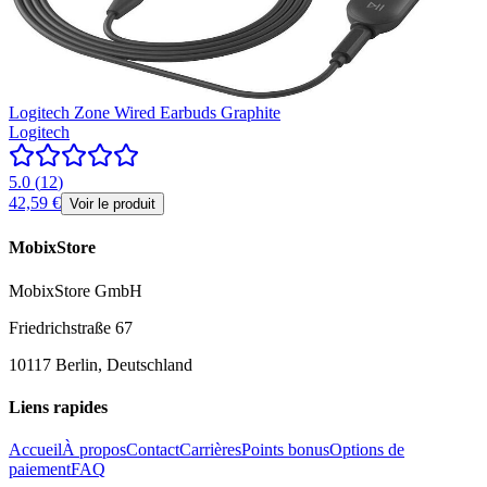
Logitech Zone Wired Earbuds Graphite
Logitech
5.0
(
12
)
42,59 €
Voir le produit
MobixStore
MobixStore GmbH
Friedrichstraße 67
10117 Berlin, Deutschland
Liens rapides
Accueil
À propos
Contact
Carrières
Points bonus
Options de
paiement
FAQ