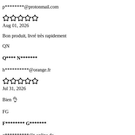
p********@protonmail.com
Aug 01, 2026
Bon produit, livré très rapidement
QN
Q**** N*******
h**********@orange.fr
Jul 31, 2026
Bien 👌
FG
F******** G*******