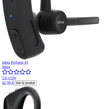
Jabra Perform 45
Jabra
5.0
(
159
)
42,59 €
Voir le produit