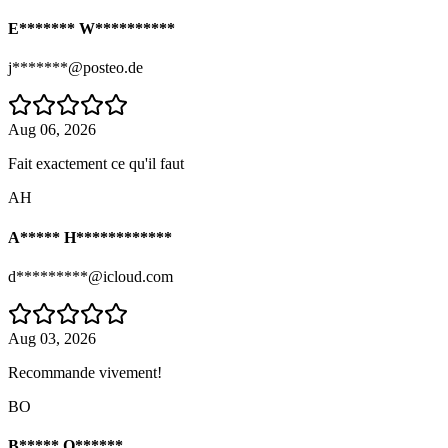
E******* W**********
j*******@posteo.de
Aug 06, 2026
Fait exactement ce qu'il faut
AH
A***** H************
d*********@icloud.com
Aug 03, 2026
Recommande vivement!
BO
B***** O******