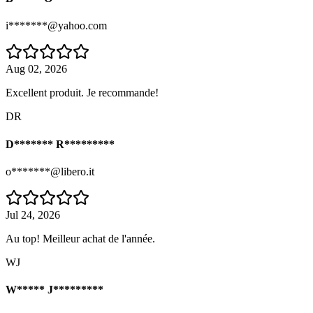
i*******@yahoo.com
Aug 02, 2026
Excellent produit. Je recommande!
DR
D******* R*********
o*******@libero.it
Jul 24, 2026
Au top! Meilleur achat de l'année.
WJ
W***** J*********