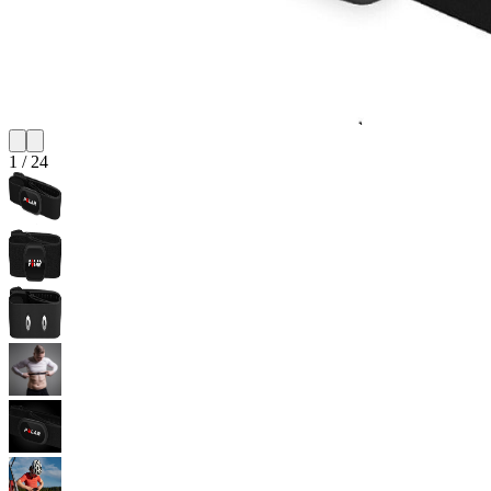
1
/
24