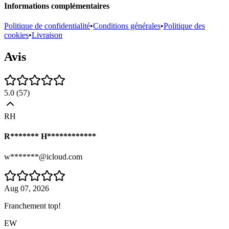
Informations complémentaires
Politique de confidentialité
•
Conditions générales
•
Politique des
cookies
•
Livraison
Avis
5.0
(
57
)
RH
R******* H************
w*******@icloud.com
Aug 07, 2026
Franchement top!
EW