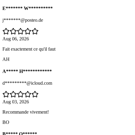
E******* W**********
j*******@posteo.de
Aug 06, 2026
Fait exactement ce qu'il faut
AH
A***** H************
d*********@icloud.com
Aug 03, 2026
Recommande vivement!
BO
B***** O******