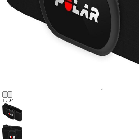
1
/
24