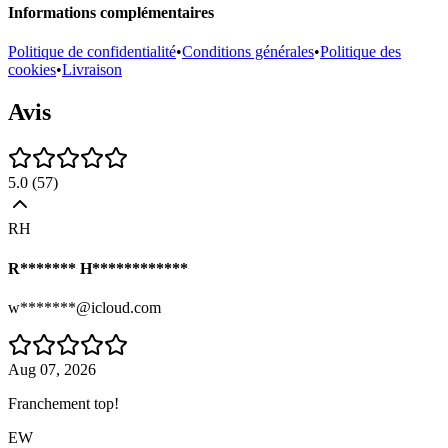
Informations complémentaires
Politique de confidentialité
•
Conditions générales
•
Politique des
cookies
•
Livraison
Avis
5.0
(
57
)
RH
R******* H************
w*******@icloud.com
Aug 07, 2026
Franchement top!
EW