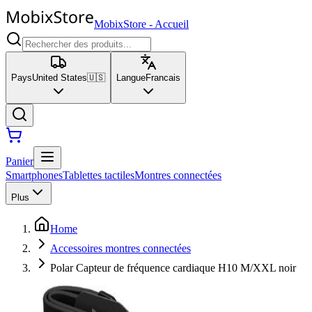
MobixStore
-
Accueil
Pays
United States
🇺🇸
Langue
Francais
Panier
Smartphones
Tablettes tactiles
Montres connectées
Plus
Home
Accessoires montres connectées
Polar Capteur de fréquence cardiaque H10 M/XXL noir