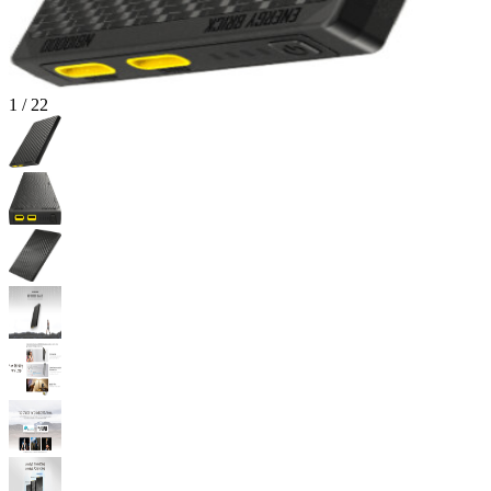
1
/
22