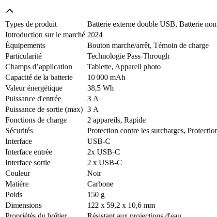
Types de produit
Batterie externe double USB, Batterie nom
Introduction sur le marché
2024
Équipements
Bouton marche/arrêt, Témoin de charge
Particularité
Technologie Pass-Through
Champs d’application
Tablette, Appareil photo
Capacité de la batterie
10 000 mAh
Valeur énergétique
38,5 Wh
Puissance d'entrée
3 A
Puissance de sortie (max)
3 A
Fonctions de charge
2 appareils, Rapide
Sécurités
Protection contre les surcharges, Protection
Interface
USB-C
Interface entrée
2x USB-C
Interface sortie
2 x USB-C
Couleur
Noir
Matière
Carbone
Poids
150 g
Dimensions
122 x 59,2 x 10,6 mm
Propriétés du boîtier
Résistant aux projections d'eau