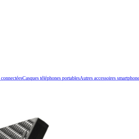
 connectées
Casques téléphones portables
Autres accessoires smartphon