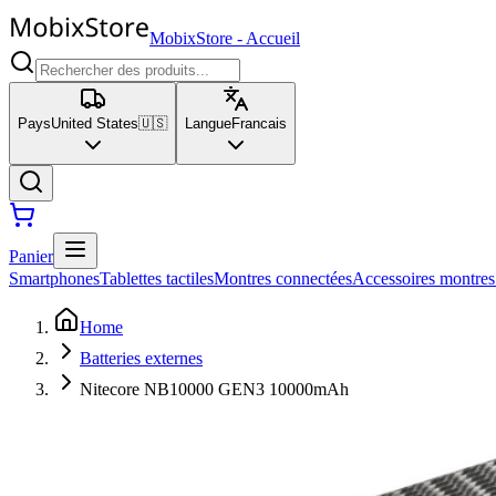
MobixStore
-
Accueil
Pays
United States
🇺🇸
Langue
Francais
Panier
Smartphones
Tablettes tactiles
Montres connectées
Accessoires montres
Home
Batteries externes
Nitecore NB10000 GEN3 10000mAh