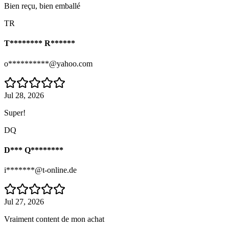
Bien reçu, bien emballé
TR
T******** R******
o**********@yahoo.com
Jul 28, 2026
Super!
DQ
D*** Q********
i*******@t-online.de
Jul 27, 2026
Vraiment content de mon achat