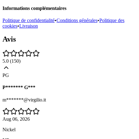
Informations complémentaires
Politique de confidentialité
•
Conditions générales
•
Politique des
cookies
•
Livraison
Avis
5.0
(
150
)
PG
P******* G***
m*******@virgilio.it
Aug 06, 2026
Nickel