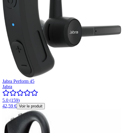
Jabra Perform 45
Jabra
5.0
(
159
)
42,59 €
Voir le produit