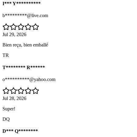
I*** Y**********
b*********@live.com
Jul 29, 2026
Bien reçu, bien emballé
TR
T******** R******
o**********@yahoo.com
Jul 28, 2026
Super!
DQ
D*** Q********