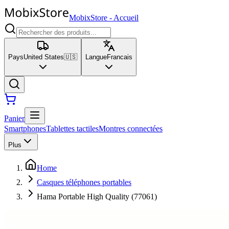
MobixStore
-
Accueil
Pays
United States
🇺🇸
Langue
Francais
Panier
Smartphones
Tablettes tactiles
Montres connectées
Plus
Home
Casques téléphones portables
Hama Portable High Quality (77061)