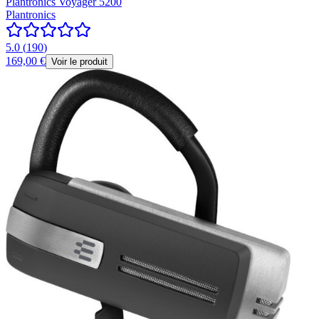
Plantronics Voyager 5200
Plantronics
5.0
(
190
)
169,00 €
Voir le produit