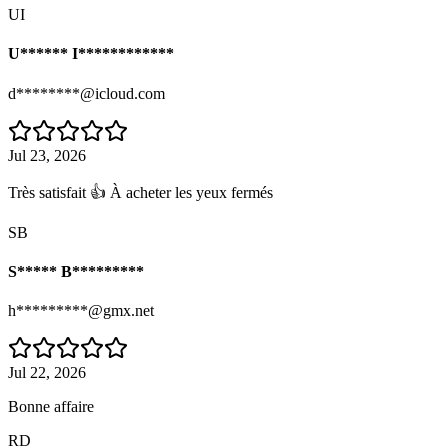
UI
U****** I************
d********@icloud.com
Jul 23, 2026
Très satisfait 👍 À acheter les yeux fermés
SB
S***** B*********
h*********@gmx.net
Jul 22, 2026
Bonne affaire
RD