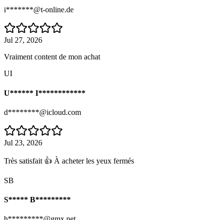
i*******@t-online.de
Jul 27, 2026
Vraiment content de mon achat
UI
U****** I************
d********@icloud.com
Jul 23, 2026
Très satisfait 👍 À acheter les yeux fermés
SB
S***** B*********
h*********@gmx.net