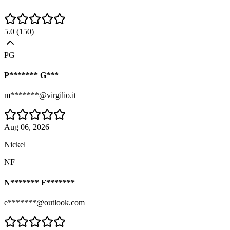
5.0
(
150
)
PG
P******* G***
m*******@virgilio.it
Aug 06, 2026
Nickel
NF
N******* F*******
e*******@outlook.com