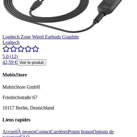
Logitech Zone Wired Earbuds Graphite
Logitech
5.0
(
12
)
42,59 €
Voir le produit
MobixStore
MobixStore GmbH
Friedrichstraße 67
10117 Berlin, Deutschland
Liens rapides
Accueil
À propos
Contact
Carrières
Points bonus
Options de