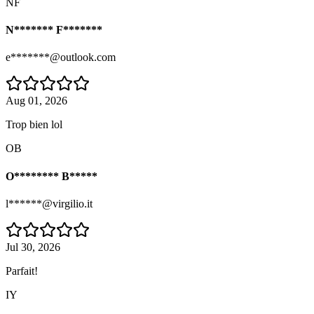
NF
N******* F*******
e*******@outlook.com
Aug 01, 2026
Trop bien lol
OB
O******** B*****
l******@virgilio.it
Jul 30, 2026
Parfait!
IY