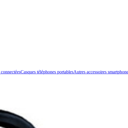
 connectées
Casques téléphones portables
Autres accessoires smartphon