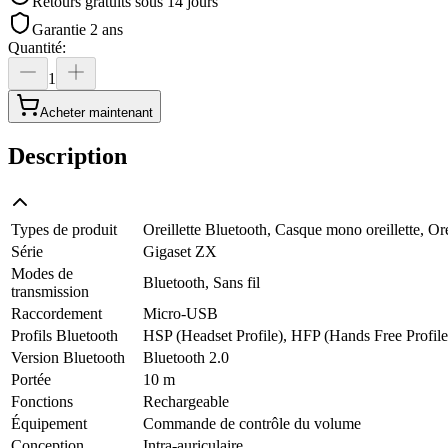
Retours gratuits sous 14 jours
Garantie 2 ans
Quantité
:
1
Acheter maintenant
Description
Types de produit
Oreillette Bluetooth, Casque mono oreillette, Orei
Série
Gigaset ZX
Modes de
Bluetooth, Sans fil
transmission
Raccordement
Micro-USB
Profils Bluetooth
HSP (Headset Profile), HFP (Hands Free Profile
Version Bluetooth
Bluetooth 2.0
Portée
10 m
Fonctions
Rechargeable
Équipement
Commande de contrôle du volume
Conception
Intra-auriculaire