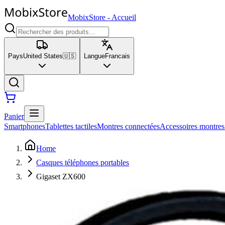
MobixStore
-
Accueil
Pays
United States
🇺🇸
Langue
Francais
Panier
Smartphones
Tablettes tactiles
Montres connectées
Accessoires montres
Home
Casques téléphones portables
Gigaset ZX600