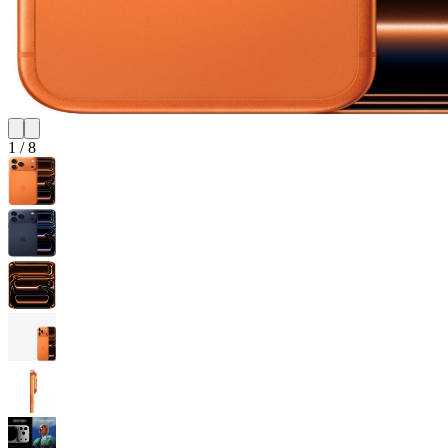
1
/
8