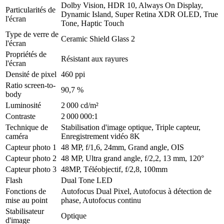
Dolby Vision, HDR 10, Always On Display,
Particularités de
Dynamic Island, Super Retina XDR OLED, True
l'écran
Tone, Haptic Touch
Type de verre de
Ceramic Shield Glass 2
l'écran
Propriétés de
Résistant aux rayures
l'écran
Densité de pixel
460 ppi
Ratio screen-to-
90,7 %
body
Luminosité
2 000 cd/m²
Contraste
2 000 000:1
Technique de
Stabilisation d'image optique, Triple capteur,
caméra
Enregistrement vidéo 8K
Capteur photo 1
48 MP, f/1,6, 24mm, Grand angle, OIS
Capteur photo 2
48 MP, Ultra grand angle, f/2,2, 13 mm, 120°
Capteur photo 3
48MP, Téléobjectif, f/2,8, 100mm
Flash
Dual Tone LED
Fonctions de
Autofocus Dual Pixel, Autofocus à détection de
mise au point
phase, Autofocus continu
Stabilisateur
Optique
d'image