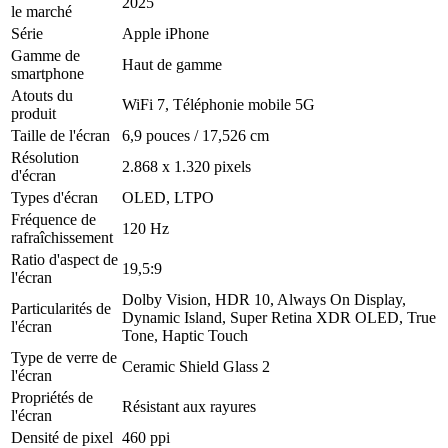
2025
le marché
Série
Apple iPhone
Gamme de
Haut de gamme
smartphone
Atouts du
WiFi 7, Téléphonie mobile 5G
produit
Taille de l'écran
6,9 pouces / 17,526 cm
Résolution
2.868 x 1.320 pixels
d'écran
Types d'écran
OLED, LTPO
Fréquence de
120 Hz
rafraîchissement
Ratio d'aspect de
19,5:9
l'écran
Dolby Vision, HDR 10, Always On Display,
Particularités de
Dynamic Island, Super Retina XDR OLED, True
l'écran
Tone, Haptic Touch
Type de verre de
Ceramic Shield Glass 2
l'écran
Propriétés de
Résistant aux rayures
l'écran
Densité de pixel
460 ppi