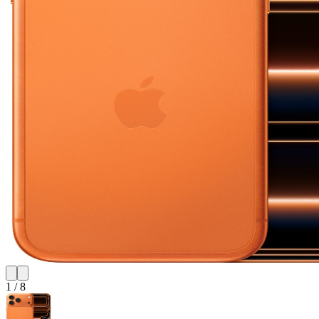
1
/
8