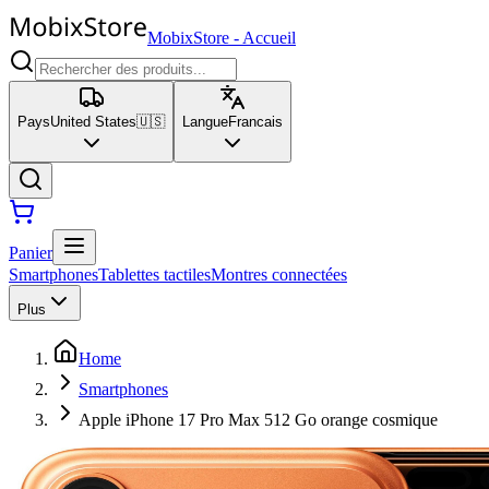
MobixStore
-
Accueil
Pays
United States
🇺🇸
Langue
Francais
Panier
Smartphones
Tablettes tactiles
Montres connectées
Plus
Home
Smartphones
Apple iPhone 17 Pro Max 512 Go orange cosmique