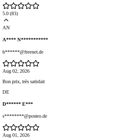
5.0
(
83
)
AN
A**** N***********
b******@freenet.de
Aug 02, 2026
Bon prix, très satisfait
DE
D****** E***
s********@posteo.de
Aug 01, 2026