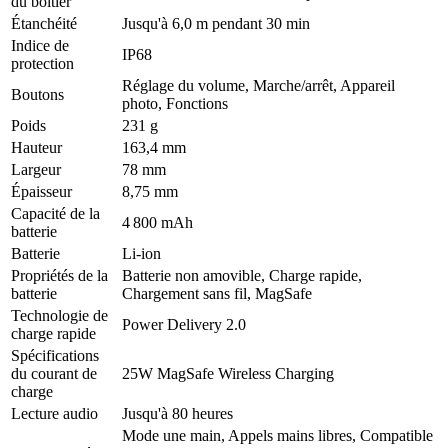
du boîtier
Étanchéité
Jusqu'à 6,0 m pendant 30 min
Indice de
IP68
protection
Réglage du volume, Marche/arrêt, Appareil
Boutons
photo, Fonctions
Poids
231 g
Hauteur
163,4 mm
Largeur
78 mm
Épaisseur
8,75 mm
Capacité de la
4 800 mAh
batterie
Batterie
Li-ion
Propriétés de la
Batterie non amovible, Charge rapide,
batterie
Chargement sans fil, MagSafe
Technologie de
Power Delivery 2.0
charge rapide
Spécifications
du courant de
25W MagSafe Wireless Charging
charge
Lecture audio
Jusqu'à 80 heures
Mode une main, Appels mains libres, Compatible