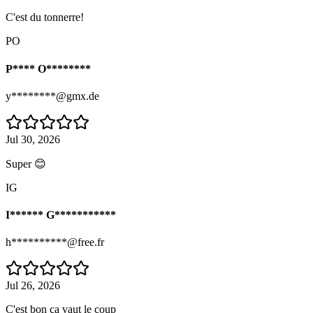
C'est du tonnerre!
PO
P**** O********
y********@gmx.de
Jul 30, 2026
Super 😊
IG
I****** G***********
h**********@free.fr
Jul 26, 2026
C'est bon ça vaut le coup