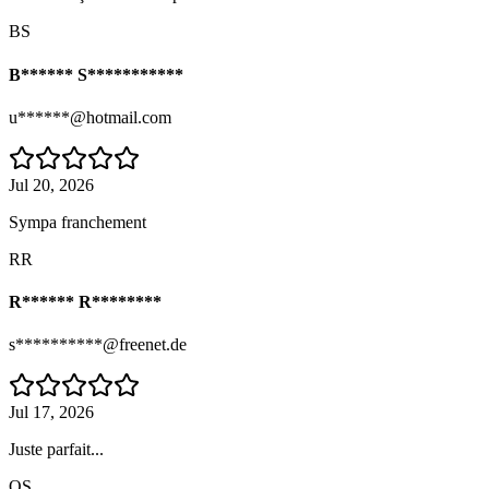
BS
B****** S***********
u******@hotmail.com
Jul 20, 2026
Sympa franchement
RR
R****** R********
s**********@freenet.de
Jul 17, 2026
Juste parfait...
OS