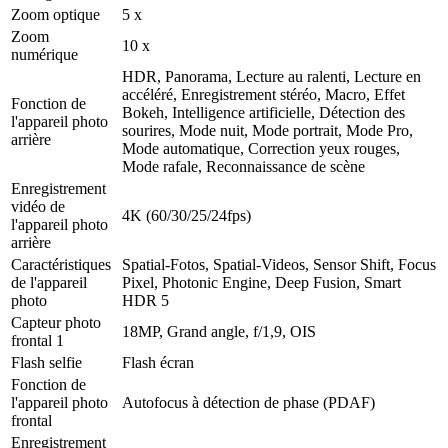
Zoom optique
5 x
Zoom
10 x
numérique
HDR, Panorama, Lecture au ralenti, Lecture en
accéléré, Enregistrement stéréo, Macro, Effet
Fonction de
Bokeh, Intelligence artificielle, Détection des
l'appareil photo
sourires, Mode nuit, Mode portrait, Mode Pro,
arrière
Mode automatique, Correction yeux rouges,
Mode rafale, Reconnaissance de scène
Enregistrement
vidéo de
4K (60/30/25/24fps)
l'appareil photo
arrière
Caractéristiques
Spatial-Fotos, Spatial-Videos, Sensor Shift, Focus
de l'appareil
Pixel, Photonic Engine, Deep Fusion, Smart
photo
HDR 5
Capteur photo
18MP, Grand angle, f/1,9, OIS
frontal 1
Flash selfie
Flash écran
Fonction de
l'appareil photo
Autofocus à détection de phase (PDAF)
frontal
Enregistrement