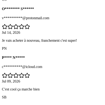
O******** S******
v**********@protonmail.com
Jul 14, 2026
Je vais acheter à nouveau, franchement c'est super!
PN
P**** N*****
c**********@icloud.com
Jul 09, 2026
C'est cool ça marche bien
SB