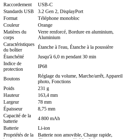
Raccordement
USB-C
Standards USB
3.2 Gen 2, DisplayPort
Format
Téléphone monobloc
Couleur
Orange
Matières du
Verre renforcé, Bordure en aluminium,
corps
Aluminium
Caractéristiques
Étanche à l'eau, Étanche à la poussière
du boîtier
Étanchéité
Jusqu'à 6,0 m pendant 30 min
Indice de
IP68
protection
Réglage du volume, Marche/arrêt, Appareil
Boutons
photo, Fonctions
Poids
231 g
Hauteur
163,4 mm
Largeur
78 mm
Épaisseur
8,75 mm
Capacité de la
4 800 mAh
batterie
Batterie
Li-ion
Propriétés de la
Batterie non amovible, Charge rapide,