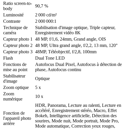
Ratio screen-to-
90,7 %
body
Luminosité
2 000 cd/m²
Contraste
2 000 000:1
Technique de
Stabilisation d'image optique, Triple capteur,
caméra
Enregistrement vidéo 8K
Capteur photo 1
48 MP, f/1,6, 24mm, Grand angle, OIS
Capteur photo 2
48 MP, Ultra grand angle, f/2,2, 13 mm, 120°
Capteur photo 3
48MP, Téléobjectif, f/2,8, 100mm
Flash
Dual Tone LED
Fonctions de
Autofocus Dual Pixel, Autofocus à détection de
mise au point
phase, Autofocus continu
Stabilisateur
Optique
d'image
Zoom optique
5 x
Zoom
10 x
numérique
HDR, Panorama, Lecture au ralenti, Lecture en
accéléré, Enregistrement stéréo, Macro, Effet
Fonction de
Bokeh, Intelligence artificielle, Détection des
l'appareil photo
sourires, Mode nuit, Mode portrait, Mode Pro,
arrière
Mode automatique, Correction yeux rouges,