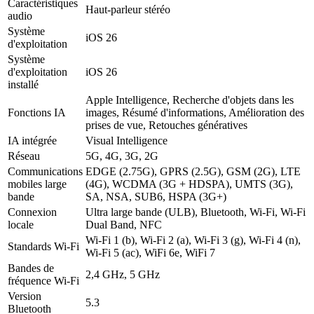
Caractéristiques
Haut-parleur stéréo
audio
Système
iOS 26
d'exploitation
Système
d'exploitation
iOS 26
installé
Apple Intelligence, Recherche d'objets dans les
Fonctions IA
images, Résumé d'informations, Amélioration des
prises de vue, Retouches génératives
IA intégrée
Visual Intelligence
Réseau
5G, 4G, 3G, 2G
Communications
EDGE (2.75G), GPRS (2.5G), GSM (2G), LTE
mobiles large
(4G), WCDMA (3G + HDSPA), UMTS (3G),
bande
SA, NSA, SUB6, HSPA (3G+)
Connexion
Ultra large bande (ULB), Bluetooth, Wi-Fi, Wi-Fi
locale
Dual Band, NFC
Wi-Fi 1 (b), Wi-Fi 2 (a), Wi-Fi 3 (g), Wi-Fi 4 (n),
Standards Wi-Fi
Wi-Fi 5 (ac), WiFi 6e, WiFi 7
Bandes de
2,4 GHz, 5 GHz
fréquence Wi-Fi
Version
5.3
Bluetooth