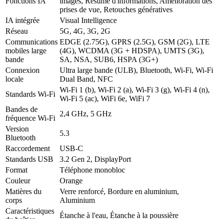
Fonctions IA
images, Résumé d'informations, Amélioration des
prises de vue, Retouches génératives
IA intégrée
Visual Intelligence
Réseau
5G, 4G, 3G, 2G
Communications
EDGE (2.75G), GPRS (2.5G), GSM (2G), LTE
mobiles large
(4G), WCDMA (3G + HDSPA), UMTS (3G),
bande
SA, NSA, SUB6, HSPA (3G+)
Connexion
Ultra large bande (ULB), Bluetooth, Wi-Fi, Wi-Fi
locale
Dual Band, NFC
Wi-Fi 1 (b), Wi-Fi 2 (a), Wi-Fi 3 (g), Wi-Fi 4 (n),
Standards Wi-Fi
Wi-Fi 5 (ac), WiFi 6e, WiFi 7
Bandes de
2,4 GHz, 5 GHz
fréquence Wi-Fi
Version
5.3
Bluetooth
Raccordement
USB-C
Standards USB
3.2 Gen 2, DisplayPort
Format
Téléphone monobloc
Couleur
Orange
Matières du
Verre renforcé, Bordure en aluminium,
corps
Aluminium
Caractéristiques
Étanche à l'eau, Étanche à la poussière