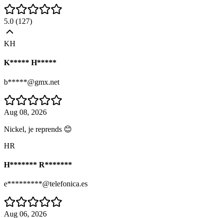
5.0
(
127
)
KH
K***** H*****
b*****@gmx.net
Aug 08, 2026
Nickel, je reprends 😊
HR
H******* R*******
e*********@telefonica.es
Aug 06, 2026