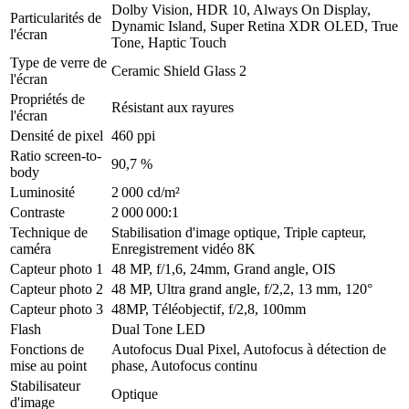
Dolby Vision, HDR 10, Always On Display,
Particularités de
Dynamic Island, Super Retina XDR OLED, True
l'écran
Tone, Haptic Touch
Type de verre de
Ceramic Shield Glass 2
l'écran
Propriétés de
Résistant aux rayures
l'écran
Densité de pixel
460 ppi
Ratio screen-to-
90,7 %
body
Luminosité
2 000 cd/m²
Contraste
2 000 000:1
Technique de
Stabilisation d'image optique, Triple capteur,
caméra
Enregistrement vidéo 8K
Capteur photo 1
48 MP, f/1,6, 24mm, Grand angle, OIS
Capteur photo 2
48 MP, Ultra grand angle, f/2,2, 13 mm, 120°
Capteur photo 3
48MP, Téléobjectif, f/2,8, 100mm
Flash
Dual Tone LED
Fonctions de
Autofocus Dual Pixel, Autofocus à détection de
mise au point
phase, Autofocus continu
Stabilisateur
Optique
d'image