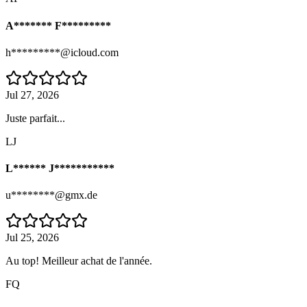
A******* F*********
h*********@icloud.com
Jul 27, 2026
Juste parfait...
LJ
L****** J***********
u********@gmx.de
Jul 25, 2026
Au top! Meilleur achat de l'année.
FQ