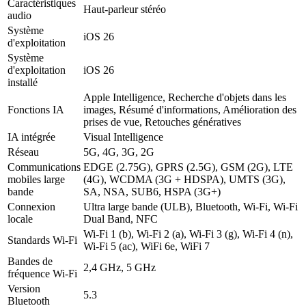
Caractéristiques
Haut-parleur stéréo
audio
Système
iOS 26
d'exploitation
Système
d'exploitation
iOS 26
installé
Apple Intelligence, Recherche d'objets dans les
Fonctions IA
images, Résumé d'informations, Amélioration des
prises de vue, Retouches génératives
IA intégrée
Visual Intelligence
Réseau
5G, 4G, 3G, 2G
Communications
EDGE (2.75G), GPRS (2.5G), GSM (2G), LTE
mobiles large
(4G), WCDMA (3G + HDSPA), UMTS (3G),
bande
SA, NSA, SUB6, HSPA (3G+)
Connexion
Ultra large bande (ULB), Bluetooth, Wi-Fi, Wi-Fi
locale
Dual Band, NFC
Wi-Fi 1 (b), Wi-Fi 2 (a), Wi-Fi 3 (g), Wi-Fi 4 (n),
Standards Wi-Fi
Wi-Fi 5 (ac), WiFi 6e, WiFi 7
Bandes de
2,4 GHz, 5 GHz
fréquence Wi-Fi
Version
5.3
Bluetooth