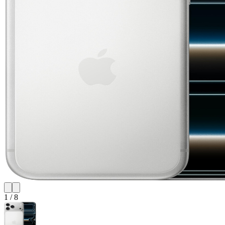
1
/
8