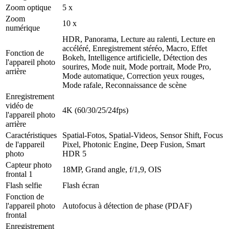
Zoom optique
5 x
Zoom
10 x
numérique
HDR, Panorama, Lecture au ralenti, Lecture en
accéléré, Enregistrement stéréo, Macro, Effet
Fonction de
Bokeh, Intelligence artificielle, Détection des
l'appareil photo
sourires, Mode nuit, Mode portrait, Mode Pro,
arrière
Mode automatique, Correction yeux rouges,
Mode rafale, Reconnaissance de scène
Enregistrement
vidéo de
4K (60/30/25/24fps)
l'appareil photo
arrière
Caractéristiques
Spatial-Fotos, Spatial-Videos, Sensor Shift, Focus
de l'appareil
Pixel, Photonic Engine, Deep Fusion, Smart
photo
HDR 5
Capteur photo
18MP, Grand angle, f/1,9, OIS
frontal 1
Flash selfie
Flash écran
Fonction de
l'appareil photo
Autofocus à détection de phase (PDAF)
frontal
Enregistrement