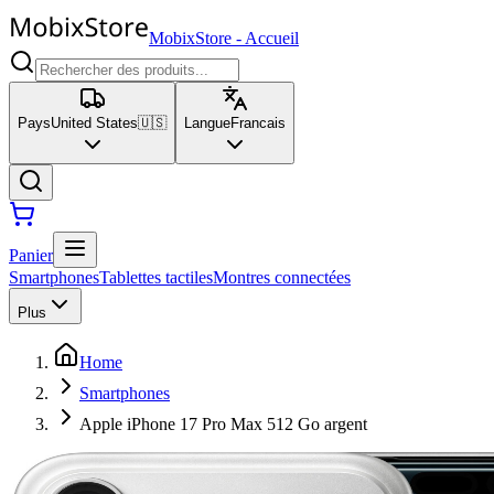
MobixStore
-
Accueil
Pays
United States
🇺🇸
Langue
Francais
Panier
Smartphones
Tablettes tactiles
Montres connectées
Plus
Home
Smartphones
Apple iPhone 17 Pro Max 512 Go argent