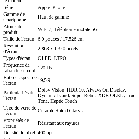
le marché
Série
Apple iPhone
Gamme de
Haut de gamme
smartphone
Atouts du
WiFi 7, Téléphonie mobile 5G
produit
Taille de l'écran
6,9 pouces / 17,526 cm
Résolution
2.868 x 1.320 pixels
d'écran
Types d'écran
OLED, LTPO
Fréquence de
120 Hz
rafraîchissement
Ratio d'aspect de
19,5:9
l'écran
Dolby Vision, HDR 10, Always On Display,
Particularités de
Dynamic Island, Super Retina XDR OLED, True
l'écran
Tone, Haptic Touch
Type de verre de
Ceramic Shield Glass 2
l'écran
Propriétés de
Résistant aux rayures
l'écran
Densité de pixel
460 ppi