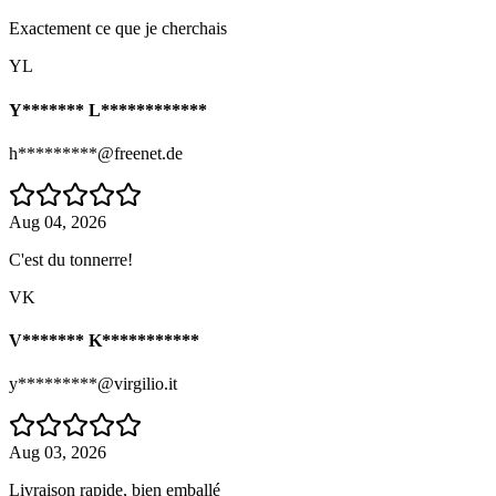
Exactement ce que je cherchais
YL
Y******* L************
h*********@freenet.de
Aug 04, 2026
C'est du tonnerre!
VK
V******* K***********
y*********@virgilio.it
Aug 03, 2026
Livraison rapide, bien emballé