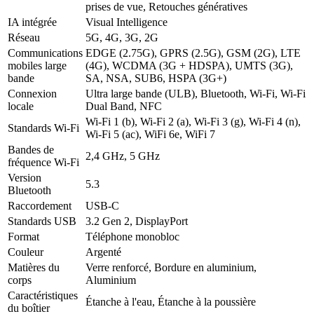
prises de vue, Retouches génératives
IA intégrée
Visual Intelligence
Réseau
5G, 4G, 3G, 2G
Communications
EDGE (2.75G), GPRS (2.5G), GSM (2G), LTE
mobiles large
(4G), WCDMA (3G + HDSPA), UMTS (3G),
bande
SA, NSA, SUB6, HSPA (3G+)
Connexion
Ultra large bande (ULB), Bluetooth, Wi-Fi, Wi-Fi
locale
Dual Band, NFC
Wi-Fi 1 (b), Wi-Fi 2 (a), Wi-Fi 3 (g), Wi-Fi 4 (n),
Standards Wi-Fi
Wi-Fi 5 (ac), WiFi 6e, WiFi 7
Bandes de
2,4 GHz, 5 GHz
fréquence Wi-Fi
Version
5.3
Bluetooth
Raccordement
USB-C
Standards USB
3.2 Gen 2, DisplayPort
Format
Téléphone monobloc
Couleur
Argenté
Matières du
Verre renforcé, Bordure en aluminium,
corps
Aluminium
Caractéristiques
Étanche à l'eau, Étanche à la poussière
du boîtier