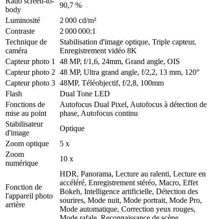
Ratio screen-to-
90,7 %
body
Luminosité
2 000 cd/m²
Contraste
2 000 000:1
Technique de
Stabilisation d'image optique, Triple capteur,
caméra
Enregistrement vidéo 8K
Capteur photo 1
48 MP, f/1,6, 24mm, Grand angle, OIS
Capteur photo 2
48 MP, Ultra grand angle, f/2,2, 13 mm, 120°
Capteur photo 3
48MP, Téléobjectif, f/2,8, 100mm
Flash
Dual Tone LED
Fonctions de
Autofocus Dual Pixel, Autofocus à détection de
mise au point
phase, Autofocus continu
Stabilisateur
Optique
d'image
Zoom optique
5 x
Zoom
10 x
numérique
HDR, Panorama, Lecture au ralenti, Lecture en
accéléré, Enregistrement stéréo, Macro, Effet
Fonction de
Bokeh, Intelligence artificielle, Détection des
l'appareil photo
sourires, Mode nuit, Mode portrait, Mode Pro,
arrière
Mode automatique, Correction yeux rouges,
Mode rafale, Reconnaissance de scène