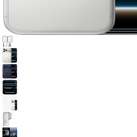
1
/
8