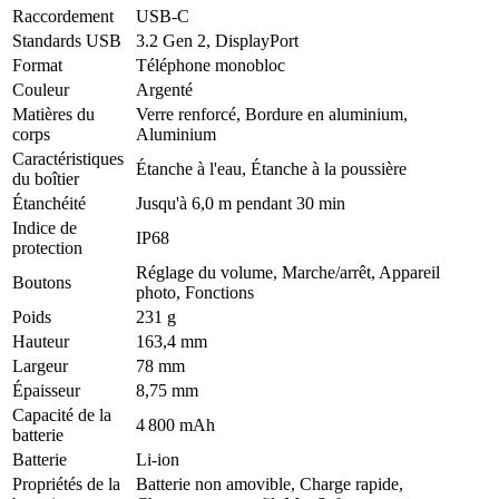
Raccordement
USB-C
Standards USB
3.2 Gen 2, DisplayPort
Format
Téléphone monobloc
Couleur
Argenté
Matières du
Verre renforcé, Bordure en aluminium,
corps
Aluminium
Caractéristiques
Étanche à l'eau, Étanche à la poussière
du boîtier
Étanchéité
Jusqu'à 6,0 m pendant 30 min
Indice de
IP68
protection
Réglage du volume, Marche/arrêt, Appareil
Boutons
photo, Fonctions
Poids
231 g
Hauteur
163,4 mm
Largeur
78 mm
Épaisseur
8,75 mm
Capacité de la
4 800 mAh
batterie
Batterie
Li-ion
Propriétés de la
Batterie non amovible, Charge rapide,