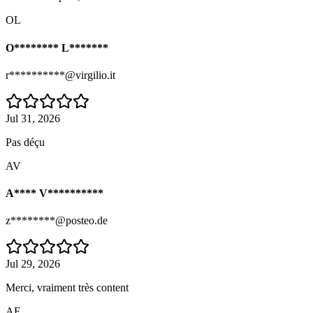
OL
O******** L*******
r**********@virgilio.it
Jul 31, 2026
Pas déçu
AV
A**** V**********
z********@posteo.de
Jul 29, 2026
Merci, vraiment très content
AF