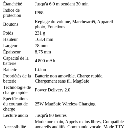
Étanchéité
Jusqu'à 6,0 m pendant 30 min
Indice de
IP68
protection
Réglage du volume, Marche/arrêt, Appareil
Boutons
photo, Fonctions
Poids
231 g
Hauteur
163,4 mm
Largeur
78 mm
Épaisseur
8,75 mm
Capacité de la
4 800 mAh
batterie
Batterie
Li-ion
Propriétés de la
Batterie non amovible, Charge rapide,
batterie
Chargement sans fil, MagSafe
Technologie de
Power Delivery 2.0
charge rapide
Spécifications
du courant de
25W MagSafe Wireless Charging
charge
Lecture audio
Jusqu'à 80 heures
Mode une main, Appels mains libres, Compatible
Accessibilité
appareils auditifs, Commande vocale, Mode TTY,