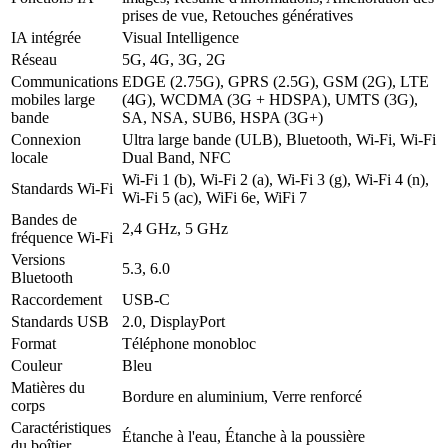
prises de vue, Retouches génératives
IA intégrée
Visual Intelligence
Réseau
5G, 4G, 3G, 2G
Communications
EDGE (2.75G), GPRS (2.5G), GSM (2G), LTE
mobiles large
(4G), WCDMA (3G + HDSPA), UMTS (3G),
bande
SA, NSA, SUB6, HSPA (3G+)
Connexion
Ultra large bande (ULB), Bluetooth, Wi-Fi, Wi-Fi
locale
Dual Band, NFC
Wi-Fi 1 (b), Wi-Fi 2 (a), Wi-Fi 3 (g), Wi-Fi 4 (n),
Standards Wi-Fi
Wi-Fi 5 (ac), WiFi 6e, WiFi 7
Bandes de
2,4 GHz, 5 GHz
fréquence Wi-Fi
Versions
5.3, 6.0
Bluetooth
Raccordement
USB-C
Standards USB
2.0, DisplayPort
Format
Téléphone monobloc
Couleur
Bleu
Matières du
Bordure en aluminium, Verre renforcé
corps
Caractéristiques
Étanche à l'eau, Étanche à la poussière
du boîtier