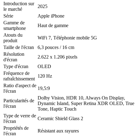
Introduction sur
2025
le marché
Série
Apple iPhone
Gamme de
Haut de gamme
smartphone
Atouts du
WiFi 7, Téléphonie mobile 5G
produit
Taille de l'écran
6,3 pouces / 16 cm
Résolution
2.622 x 1.206 pixels
d'écran
Type d'écran
OLED
Fréquence de
120 Hz
rafraîchissement
Ratio d'aspect de
19,5:9
l'écran
Dolby Vision, HDR 10, Always On Display,
Particularités de
Dynamic Island, Super Retina XDR OLED, True
l'écran
Tone, Haptic Touch
Type de verre de
Ceramic Shield Glass 2
l'écran
Propriétés de
Résistant aux rayures
l'écran