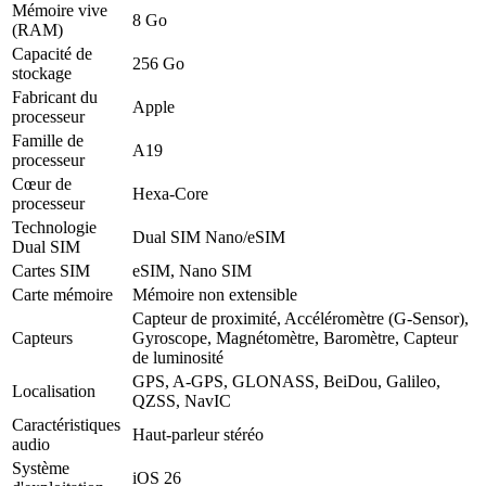
Mémoire vive
8 Go
(RAM)
Capacité de
256 Go
stockage
Fabricant du
Apple
processeur
Famille de
A19
processeur
Cœur de
Hexa-Core
processeur
Technologie
Dual SIM Nano/eSIM
Dual SIM
Cartes SIM
eSIM, Nano SIM
Carte mémoire
Mémoire non extensible
Capteur de proximité, Accéléromètre (G-Sensor),
Capteurs
Gyroscope, Magnétomètre, Baromètre, Capteur
de luminosité
GPS, A-GPS, GLONASS, BeiDou, Galileo,
Localisation
QZSS, NavIC
Caractéristiques
Haut-parleur stéréo
audio
Système
iOS 26