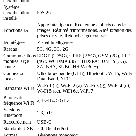
d'exploitation
Système
d'exploitation
iOS 26
installé
Apple Intelligence, Recherche d'objets dans les
Fonctions IA
images, Résumé d'informations, Amélioration des
prises de vue, Retouches génératives
IA intégrée
Visual Intelligence
Réseau
5G, 4G, 3G, 2G
Communications
EDGE (2.75G), GPRS (2.5G), GSM (2G), LTE
mobiles large
(4G), WCDMA (3G + HDSPA), UMTS (3G),
bande
SA, NSA, SUB6, HSPA (3G+)
Connexion
Ultra large bande (ULB), Bluetooth, Wi-Fi, Wi-Fi
locale
Dual Band, NFC
Wi-Fi 1 (b), Wi-Fi 2 (a), Wi-Fi 3 (g), Wi-Fi 4 (n),
Standards Wi-Fi
Wi-Fi 5 (ac), WiFi 6e, WiFi 7
Bandes de
2,4 GHz, 5 GHz
fréquence Wi-Fi
Versions
5.3, 6.0
Bluetooth
Raccordement
USB-C
Standards USB
2.0, DisplayPort
Format
Téléphone monobloc