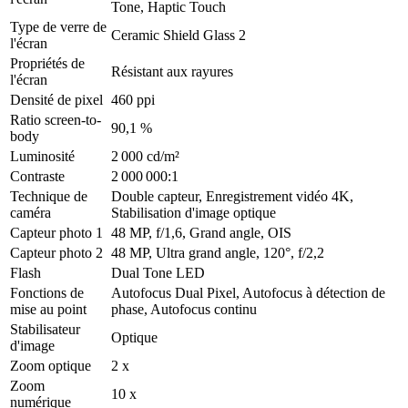
Tone, Haptic Touch
Type de verre de
Ceramic Shield Glass 2
l'écran
Propriétés de
Résistant aux rayures
l'écran
Densité de pixel
460 ppi
Ratio screen-to-
90,1 %
body
Luminosité
2 000 cd/m²
Contraste
2 000 000:1
Technique de
Double capteur, Enregistrement vidéo 4K,
caméra
Stabilisation d'image optique
Capteur photo 1
48 MP, f/1,6, Grand angle, OIS
Capteur photo 2
48 MP, Ultra grand angle, 120°, f/2,2
Flash
Dual Tone LED
Fonctions de
Autofocus Dual Pixel, Autofocus à détection de
mise au point
phase, Autofocus continu
Stabilisateur
Optique
d'image
Zoom optique
2 x
Zoom
10 x
numérique