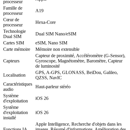
processeur
Famille de
A19
processeur
Cœur de
Hexa-Core
processeur
Technologie
Dual SIM Nano/eSIM
Dual SIM
Cartes SIM
eSIM, Nano SIM
Carte mémoire
Mémoire non extensible
Capteur de proximité, Accéléromètre (G-Sensor),
Capteurs
Gyroscope, Magnétomètre, Baromètre, Capteur
de luminosité
GPS, A-GPS, GLONASS, BeiDou, Galileo,
Localisation
QZSS, NavIC
Caractéristiques
Haut-parleur stéréo
audio
Système
iOS 26
d'exploitation
Système
d'exploitation
iOS 26
installé
Apple Intelligence, Recherche d'objets dans les
Fonctions IA
images, Résumé d'informations, Amélioration des