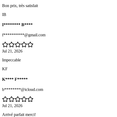
Bon prix, très satisfait
IB
I******** B****
f**********@gmail.com
Jul 21, 2026
Impeccable
KF
K**** F*****
b********@icloud.com
Jul 21, 2026
Arrivé parfait merci!