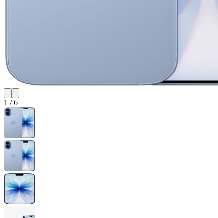
1
/
6