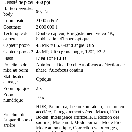
Densité de pixel
460 ppi
Ratio screen-to-
90,1 %
body
Luminosité
2 000 cd/m²
Contraste
2 000 000:1
Technique de
Double capteur, Enregistrement vidéo 4K,
caméra
Stabilisation d'image optique
Capteur photo 1
48 MP, f/1,6, Grand angle, OIS
Capteur photo 2
48 MP, Ultra grand angle, 120°, f/2,2
Flash
Dual Tone LED
Fonctions de
Autofocus Dual Pixel, Autofocus à détection de
mise au point
phase, Autofocus continu
Stabilisateur
Optique
d'image
Zoom optique
2 x
Zoom
10 x
numérique
HDR, Panorama, Lecture au ralenti, Lecture en
accéléré, Enregistrement stéréo, Macro, Effet
Fonction de
Bokeh, Intelligence artificielle, Détection des
l'appareil photo
sourires, Mode nuit, Mode portrait, Mode Pro,
arrière
Mode automatique, Correction yeux rouges,