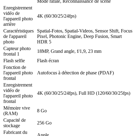
Mode rafale, Reconnaissance de scène
Enregistrement
vidéo de
4K (60/30/25/24fps)
l'appareil photo
arrière
Caractéristiques
Spatial-Fotos, Spatial-Videos, Sensor Shift, Focus
de l'appareil
Pixel, Photonic Engine, Deep Fusion, Smart
photo
HDR 5
Capteur photo
18MP, Grand angle, f/1,9, 23 mm
frontal 1
Flash selfie
Flash écran
Fonction de
l'appareil photo
Autofocus à détection de phase (PDAF)
frontal
Enregistrement
vidéo de
4K (60/30/25/24fps), Full HD (120/60/30/25fps)
l'appareil photo
frontal
Mémoire vive
8 Go
(RAM)
Capacité de
256 Go
stockage
Fabricant du
Apple