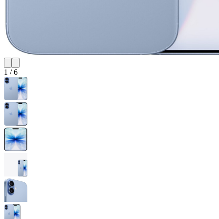
1
/
6