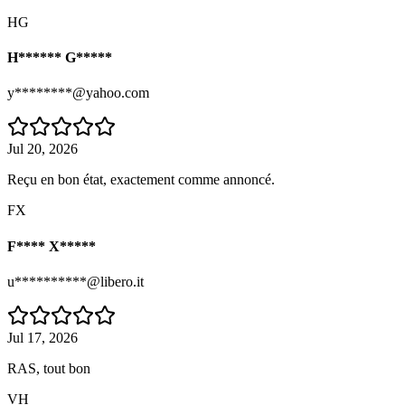
HG
H****** G*****
y********@yahoo.com
Jul 20, 2026
Reçu en bon état, exactement comme annoncé.
FX
F**** X*****
u**********@libero.it
Jul 17, 2026
RAS, tout bon
VH