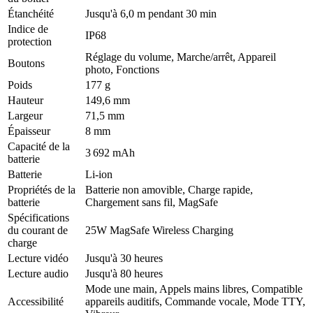
Étanchéité
Jusqu'à 6,0 m pendant 30 min
Indice de
IP68
protection
Réglage du volume, Marche/arrêt, Appareil
Boutons
photo, Fonctions
Poids
177 g
Hauteur
149,6 mm
Largeur
71,5 mm
Épaisseur
8 mm
Capacité de la
3 692 mAh
batterie
Batterie
Li-ion
Propriétés de la
Batterie non amovible, Charge rapide,
batterie
Chargement sans fil, MagSafe
Spécifications
du courant de
25W MagSafe Wireless Charging
charge
Lecture vidéo
Jusqu'à 30 heures
Lecture audio
Jusqu'à 80 heures
Mode une main, Appels mains libres, Compatible
Accessibilité
appareils auditifs, Commande vocale, Mode TTY,