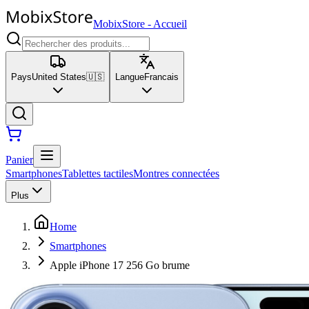
MobixStore
-
Accueil
Pays
United States
🇺🇸
Langue
Francais
Panier
Smartphones
Tablettes tactiles
Montres connectées
Plus
Home
Smartphones
Apple iPhone 17 256 Go brume