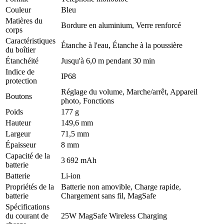
Couleur
Bleu
Matières du
Bordure en aluminium, Verre renforcé
corps
Caractéristiques
Étanche à l'eau, Étanche à la poussière
du boîtier
Étanchéité
Jusqu'à 6,0 m pendant 30 min
Indice de
IP68
protection
Réglage du volume, Marche/arrêt, Appareil
Boutons
photo, Fonctions
Poids
177 g
Hauteur
149,6 mm
Largeur
71,5 mm
Épaisseur
8 mm
Capacité de la
3 692 mAh
batterie
Batterie
Li-ion
Propriétés de la
Batterie non amovible, Charge rapide,
batterie
Chargement sans fil, MagSafe
Spécifications
du courant de
25W MagSafe Wireless Charging