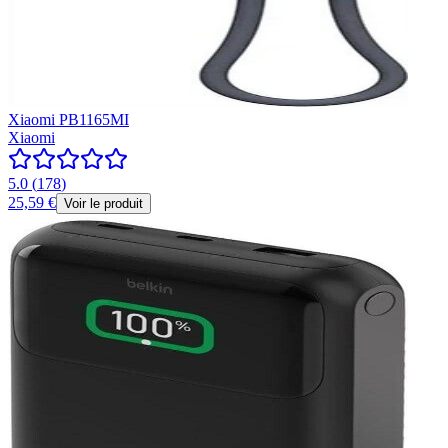
Xiaomi PB1165MI
Xiaomi
5.0
(
178
)
25,59 €
Voir le produit