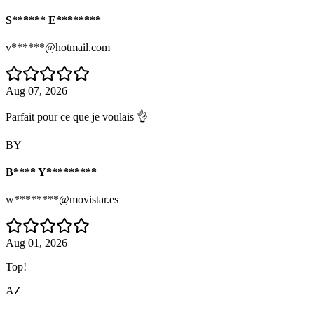
S****** E********
v******@hotmail.com
Aug 07, 2026
Parfait pour ce que je voulais 👌
BY
B**** Y*********
w********@movistar.es
Aug 01, 2026
Top!
AZ