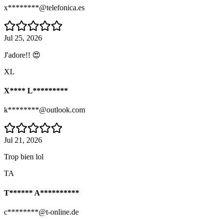
x********@telefonica.es
Jul 25, 2026
J'adore!! 😍
XL
X**** L*********
k********@outlook.com
Jul 21, 2026
Trop bien lol
TA
T****** A**********
c********@t-online.de