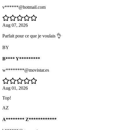
v******@hotmail.com
Aug 07, 2026
Parfait pour ce que je voulais 👌
BY
B**** Y*********
w********@movistar.es
Aug 01, 2026
Top!
AZ
A******** Z************