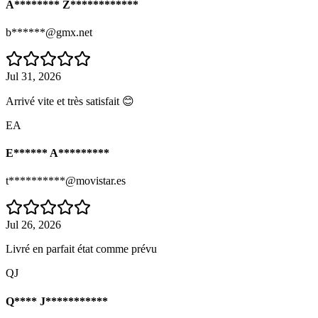
A******** Z************
b******@gmx.net
Jul 31, 2026
Arrivé vite et très satisfait 😊
EA
E****** A*********
t**********@movistar.es
Jul 26, 2026
Livré en parfait état comme prévu
QJ
Q**** J***********