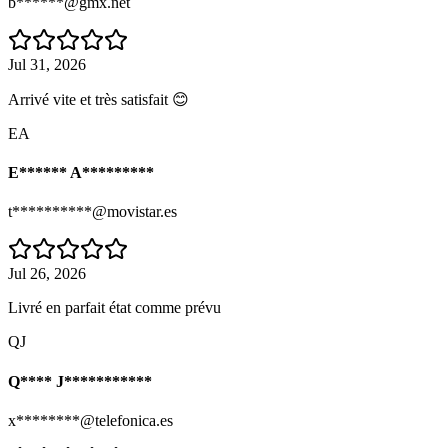
b******@gmx.net
Jul 31, 2026
Arrivé vite et très satisfait 😊
EA
E****** A*********
t**********@movistar.es
Jul 26, 2026
Livré en parfait état comme prévu
QJ
Q**** J***********
x********@telefonica.es