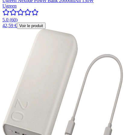
Ugreen Nexode Power Bank 20000mAh 130W
Ugreen
5.0
(
60
)
42,59 €
Voir le produit