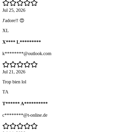
Jul 25, 2026
J'adore!! 😍
XL
X**** L*********
k********@outlook.com
Jul 21, 2026
Trop bien lol
TA
T****** A**********
c********@t-online.de