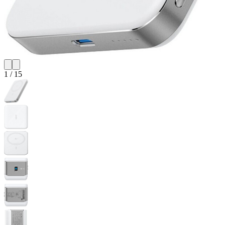
1
/
15