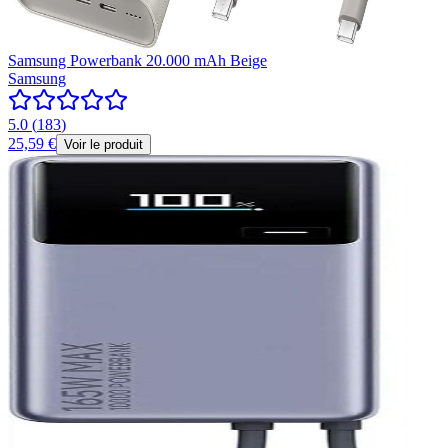
Samsung Powerbank 20.000 mAh Beige
Samsung
5.0
(
183
)
25,59 €
Voir le produit