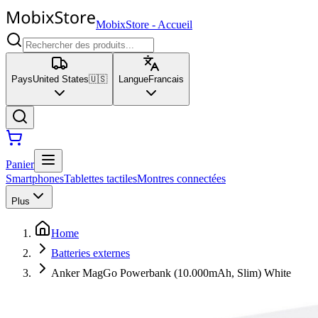
MobixStore
-
Accueil
Pays
United States
🇺🇸
Langue
Francais
Panier
Smartphones
Tablettes tactiles
Montres connectées
Plus
Home
Batteries externes
Anker MagGo Powerbank (10.000mAh, Slim) White