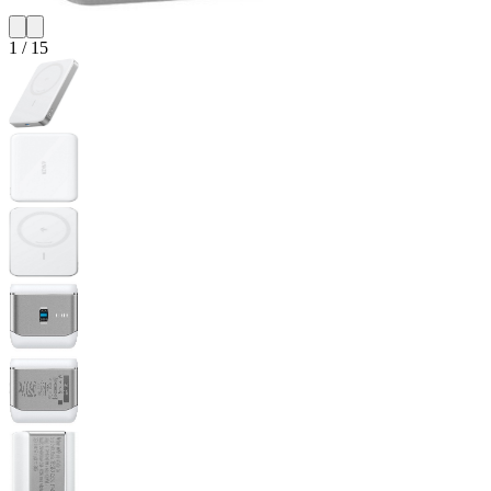
1
/
15