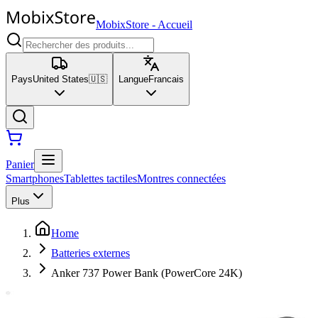
MobixStore
-
Accueil
Pays
United States
🇺🇸
Langue
Francais
Panier
Smartphones
Tablettes tactiles
Montres connectées
Plus
Home
Batteries externes
Anker 737 Power Bank (PowerCore 24K)