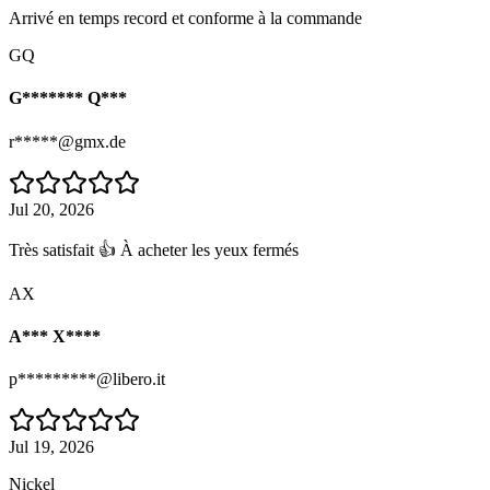
Arrivé en temps record et conforme à la commande
GQ
G******* Q***
r*****@gmx.de
Jul 20, 2026
Très satisfait 👍 À acheter les yeux fermés
AX
A*** X****
p*********@libero.it
Jul 19, 2026
Nickel