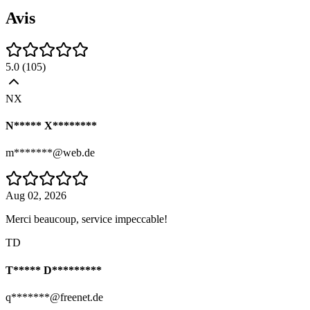
Avis
5.0
(
105
)
NX
N***** X********
m*******@web.de
Aug 02, 2026
Merci beaucoup, service impeccable!
TD
T***** D*********
q*******@freenet.de