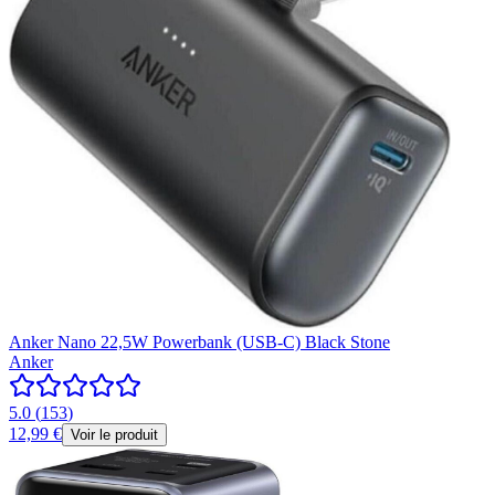
Anker Nano 22,5W Powerbank (USB-C) Black Stone
Anker
5.0
(
153
)
12,99 €
Voir le produit