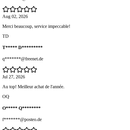
Aug 02, 2026
Merci beaucoup, service impeccable!
TD
T***** D*********
q*******@freenet.de
Jul 27, 2026
Au top! Meilleur achat de l'année.
OQ
O***** Q********
f*******@posteo.de