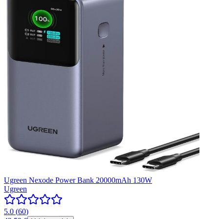
Ugreen Nexode Power Bank 20000mAh 130W
Ugreen
5.0
(
60
)