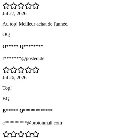
Jul 27, 2026
Au top! Meilleur achat de l'année.
OQ
O***** Q********
f*******@posteo.de
Jul 26, 2026
Top!
BQ
B***** Q************
c*********@protonmail.com