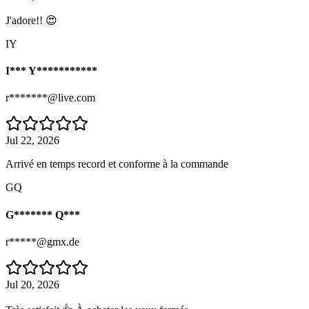
J'adore!! 😍
IY
I*** Y***********
r*******@live.com
Jul 22, 2026
Arrivé en temps record et conforme à la commande
GQ
G******* Q***
r*****@gmx.de
Jul 20, 2026