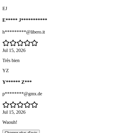
EJ
E***** J***********
h*********@libero.it
Jul 15, 2026
Très bien
YZ
Y****** Z***
p********@gmx.de
Jul 15, 2026
Waouh!
Charger plus d'avis