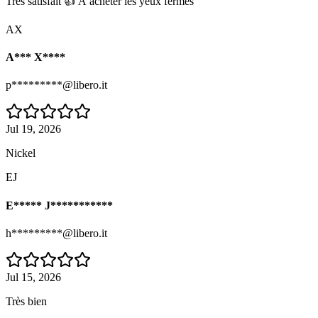
Très satisfait 👍 À acheter les yeux fermés
AX
A*** X****
p*********@libero.it
Jul 19, 2026
Nickel
EJ
E***** J***********
h*********@libero.it
Jul 15, 2026
Très bien