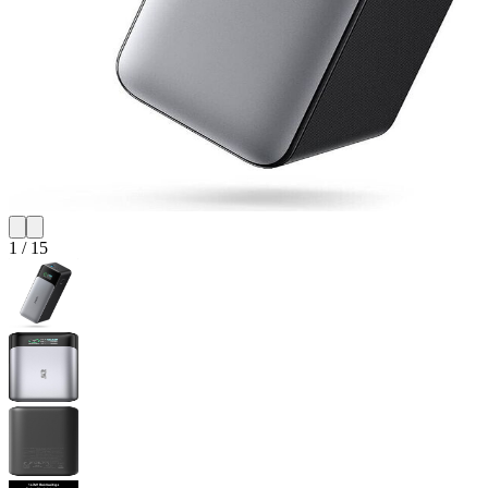
1
/
15