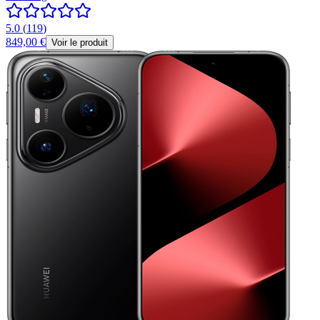
5.0
(
119
)
849,00 €
Voir le produit