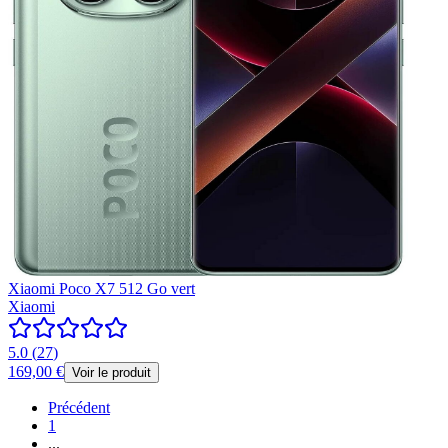
Xiaomi Poco X7 512 Go vert
Xiaomi
5.0
(
27
)
169,00 €
Voir le produit
Précédent
1
...