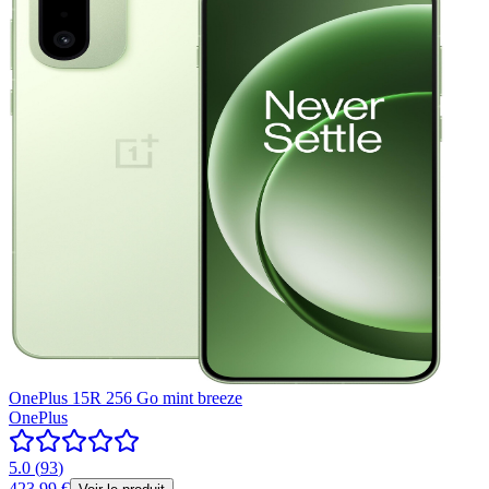
OnePlus 15R 256 Go mint breeze
OnePlus
5.0
(
93
)
423,99 €