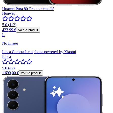
Huawei Pura 80 Pro noir émaillé
Huawei
5.0
(
112
)
423,99 €
Voir le produit
L
No Image
Leica Camera Leitzphone powered by Xiaomi
Leica
5.0
(
42
)
1 699,00 €
Voir le produit