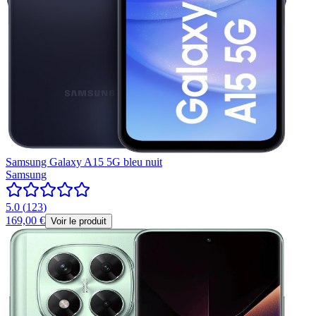
Samsung Galaxy A15 5G bleu nuit
Samsung
5.0
(
123
)
169,00 €
Voir le produit