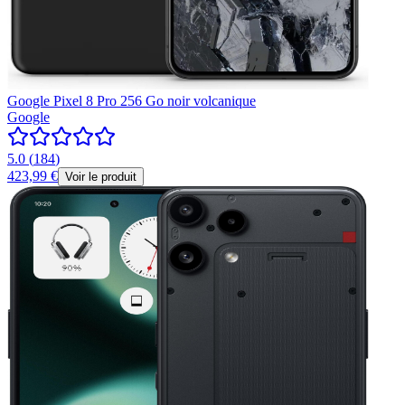
Google Pixel 8 Pro 256 Go noir volcanique
Google
5.0
(
184
)
423,99 €
Voir le produit