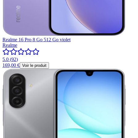
Realme 16 Pro 8 Go 512 Go violet
Realme
5.0
(
92
)
169,00 €
Voir le produit