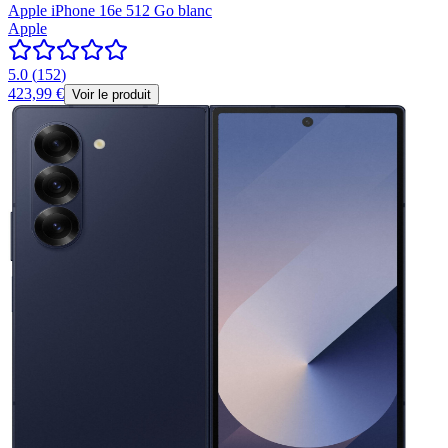
Apple iPhone 16e 512 Go blanc
Apple
5.0
(
152
)
423,99 €
Voir le produit