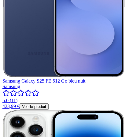
Samsung Galaxy S25 FE 512 Go bleu nuit
Samsung
5.0
(
11
)
423,99 €
Voir le produit