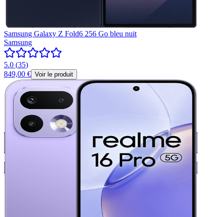
Samsung Galaxy Z Fold6 256 Go bleu nuit
Samsung
5.0
(
35
)
849,00 €
Voir le produit