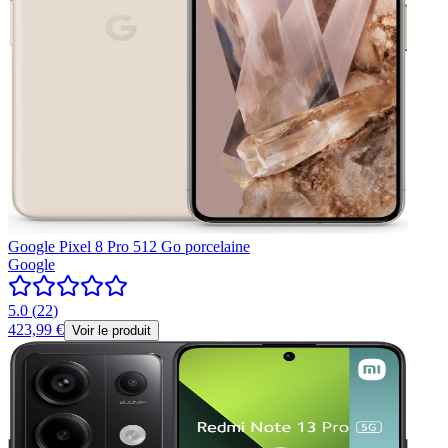
Google Pixel 8 Pro 512 Go porcelaine
Google
5.0
(
22
)
423,99 €
Voir le produit