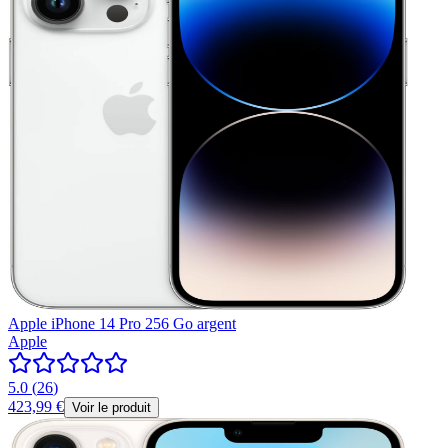
Apple iPhone 14 Pro 256 Go argent
Apple
5.0
(
26
)
423,99 €
Voir le produit