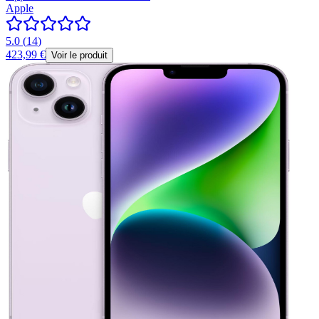
Apple
5.0
(
14
)
423,99 €
Voir le produit