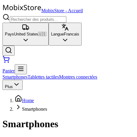
MobixStore
-
Accueil
Pays
United States
🇺🇸
Langue
Francais
Panier
Smartphones
Tablettes tactiles
Montres connectées
Plus
Home
Smartphones
Smartphones