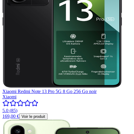
Xiaomi Redmi Note 13 Pro 5G 8 Go 256 Go noir
Xiaomi
5.0
(
85
)
169,00 €
Voir le produit