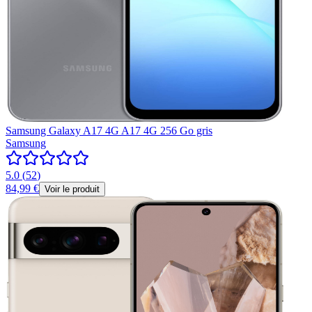
Samsung Galaxy A17 4G A17 4G 256 Go gris
Samsung
5.0
(
52
)
84,99 €
Voir le produit