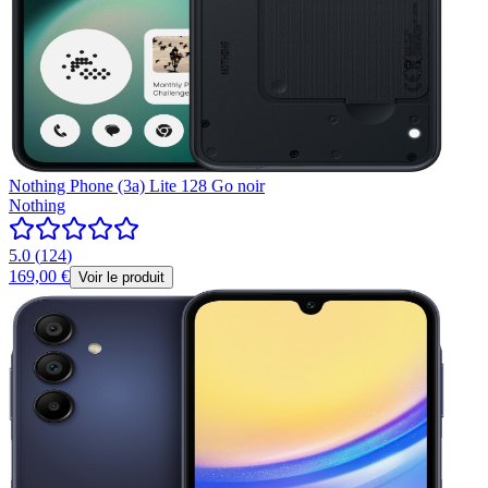
Nothing Phone (3a) Lite 128 Go noir
Nothing
5.0
(
124
)
169,00 €
Voir le produit