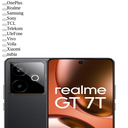
OnePlus
Realme
Samsung
Sony
TCL
Telekom
UleFone
Vivo
Volla
Xiaomi
nubia