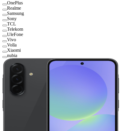
OnePlus
Realme
Samsung
Sony
TCL
Telekom
UleFone
Vivo
Volla
Xiaomi
nubia