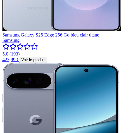
Samsung Galaxy S25 Edge 256 Go bleu clair titane
Samsung
5.0
(
193
)
423,99 €
Voir le produit