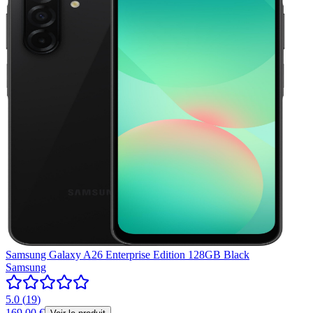
Samsung Galaxy A26 Enterprise Edition 128GB Black
Samsung
5.0
(
19
)
169,00 €