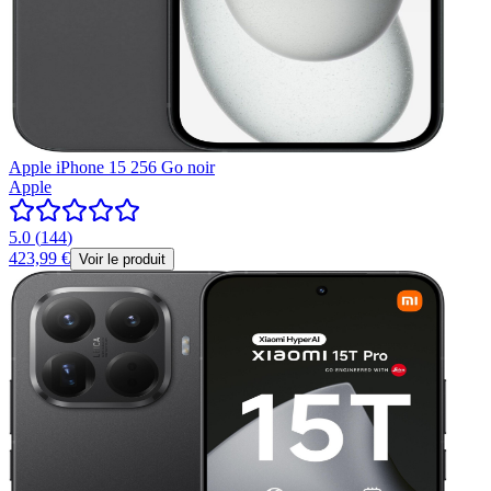
Apple iPhone 15 256 Go noir
Apple
5.0
(
144
)
423,99 €
Voir le produit