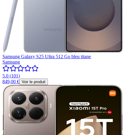
Samsung Galaxy S25 Ultra 512 Go bleu titane
Samsung
5.0
(
101
)
849,00 €
Voir le produit