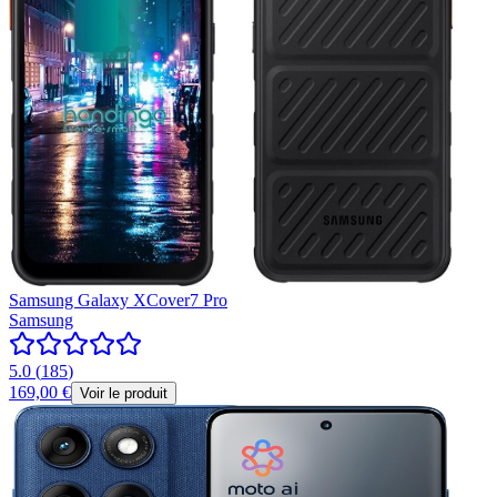
Samsung Galaxy XCover7 Pro
Samsung
5.0
(
185
)
169,00 €
Voir le produit