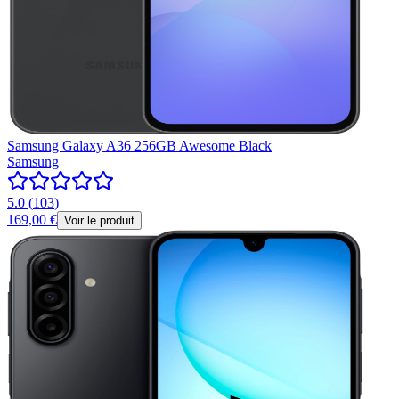
Samsung Galaxy A36 256GB Awesome Black
Samsung
5.0
(
103
)
169,00 €
Voir le produit