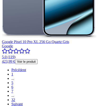
Google Pixel 10 Pro XL 256 Go Quartz Gris
Google
5.0
(
119
)
423,99 €
Voir le produit
Précédent
1
...
5
6
7
...
32
Suivant