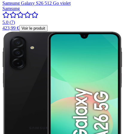
Samsung Galaxy S26 512 Go violet
Samsung
5.0
(
7
)
423,99 €
Voir le produit