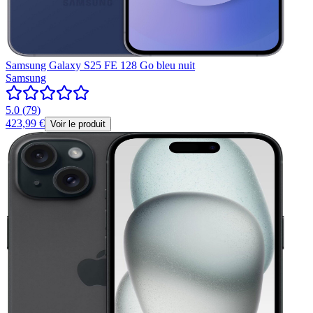
Samsung Galaxy S25 FE 128 Go bleu nuit
Samsung
5.0
(
79
)
423,99 €
Voir le produit