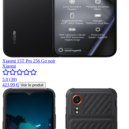
Xiaomi 15T Pro 256 Go noir
Xiaomi
5.0
(
39
)
423,99 €
Voir le produit