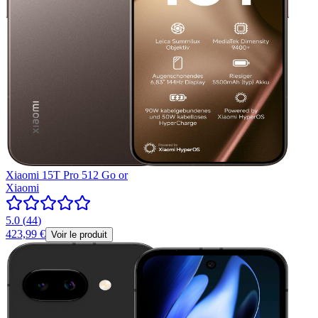
Xiaomi 15T Pro 512 Go or
Xiaomi
5.0
(
44
)
423,99 €
Voir le produit