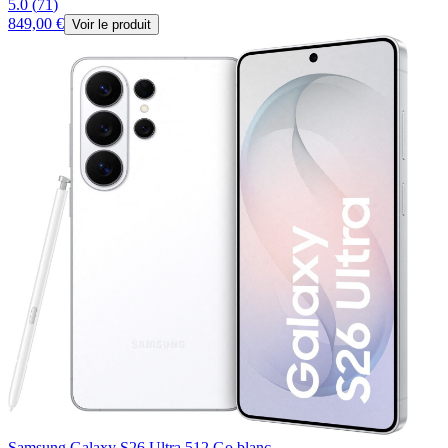
5.0
(
71
)
849,00 €
Voir le produit
Samsung Galaxy S26 Ultra 512 Go blanc