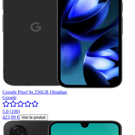
Google Pixel 9a 256GB Obsidian
Google
5.0
(
100
)
423,99 €
Voir le produit