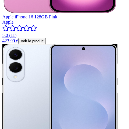
Apple iPhone 16 128GB Pink
Apple
5.0
(
11
)
423,99 €
Voir le produit