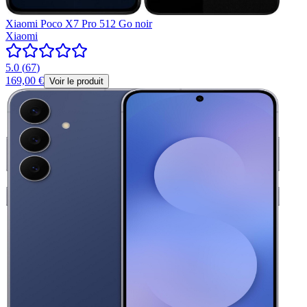
Xiaomi Poco X7 Pro 512 Go noir
Xiaomi
5.0
(
67
)
169,00 €
Voir le produit