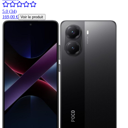
5.0
(
34
)
169,00 €
Voir le produit