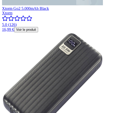
Xtorm Go2 5.000mAh Black
Xtorm
5.0
(
126
)
16,99 €
Voir le produit