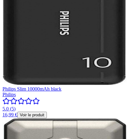
Philips Slim 10000mAh black
Philips
5.0
(
5
)
16,99 €
Voir le produit