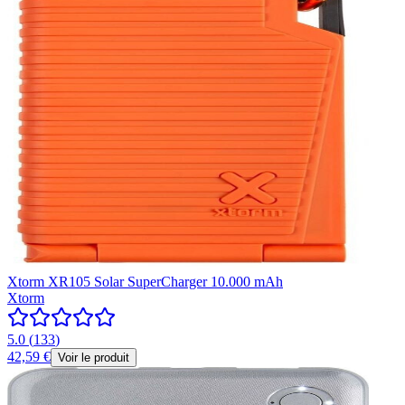
Xtorm XR105 Solar SuperCharger 10.000 mAh
Xtorm
5.0
(
133
)
42,59 €
Voir le produit