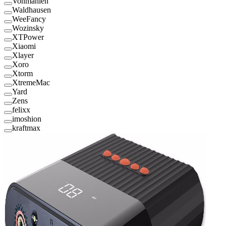
Vonmählen
Waldhausen
WeeFancy
Wozinsky
XTPower
Xiaomi
Xlayer
Xoro
Xtorm
XtremeMac
Yard
Zens
felixx
imoshion
kraftmax