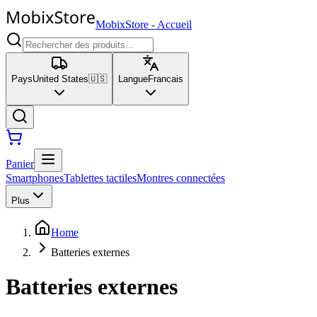
MobixStore
-
Accueil
Pays
United States
🇺🇸
Langue
Francais
Panier
Smartphones
Tablettes tactiles
Montres connectées
Plus
Home
Batteries externes
Batteries externes