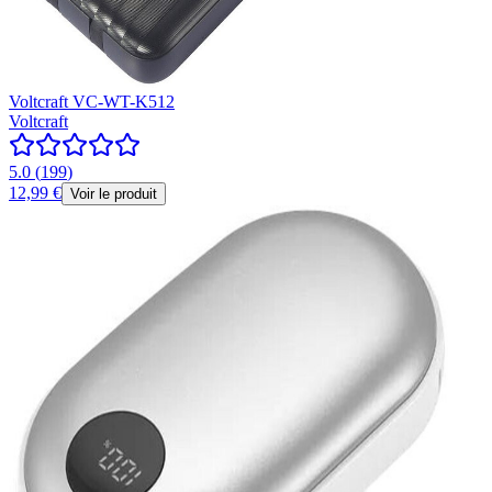
Voltcraft VC-WT-K512
Voltcraft
5.0
(
199
)
12,99 €
Voir le produit