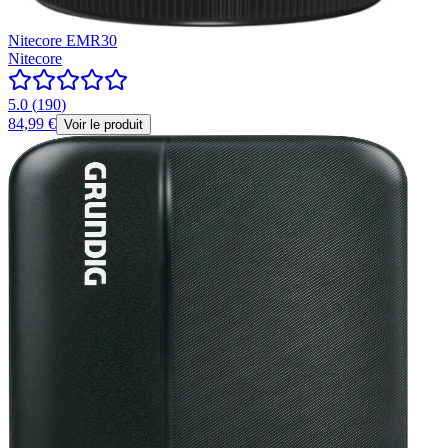
Nitecore EMR30
Nitecore
5.0
(
190
)
84,99 €
Voir le produit