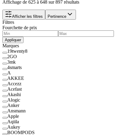
Affichage de 625 à 648 sur 897 résultats
Afficher les filtres
Pertinence
Filtres
Fourchette de prix
Appliquer
Marques
19twenty8
2GO
3mk
4smarts
A
AKKEE
Accezz
Acefast
Akashi
Alogic
Anker
Ansmann
Apple
Aqiila
Aukey
BOOMPODS