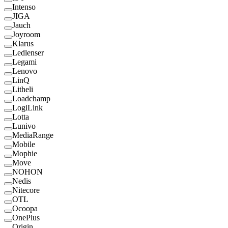
Intenso
JIGA
Jauch
Joyroom
Klarus
Ledlenser
Legami
Lenovo
LinQ
Litheli
Loadchamp
LogiLink
Lotta
Lunivo
MediaRange
Mobile
Mophie
Move
NOHON
Nedis
Nitecore
OTL
Ocoopa
OnePlus
Origin