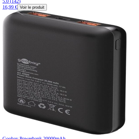
5.0
(
142
)
16,99 €
Voir le produit
Goobay Powerbank 20000mAh