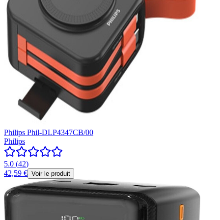
Philips Phil-DLP4347CB/00
Philips
5.0
(
42
)
42,59 €
Voir le produit