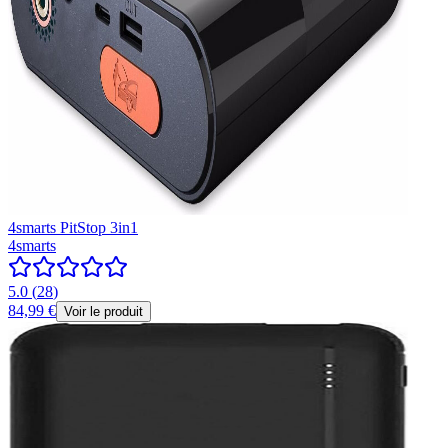
4smarts PitStop 3in1
4smarts
5.0
(
28
)
84,99 €
Voir le produit