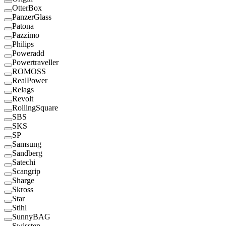
OtterBox
PanzerGlass
Patona
Pazzimo
Philips
Poweradd
Powertraveller
ROMOSS
RealPower
Relags
Revolt
RollingSquare
SBS
SKS
SP
Samsung
Sandberg
Satechi
Scangrip
Sharge
Skross
Star
Stihl
SunnyBAG
Swissten