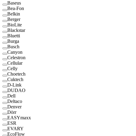
Baseus
Bea-Fon
Belkin
Berger
BioLite
Blackstar
Bluetti
Burga
Busch
Canyon
Celestron
Cellular
Celly
Choetech
Cuktech
D-Link
DUDAO
Dell
Deltaco
Denver
Dörr
EASYmaxx
ESR
EVARY
EcoFlow