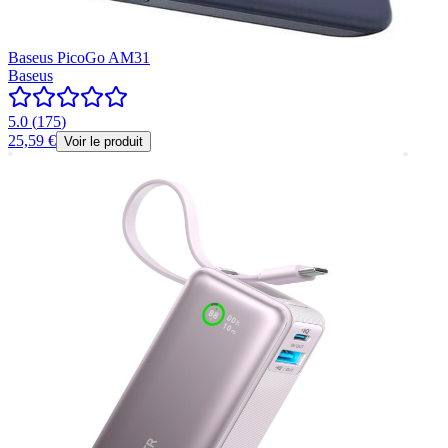
Baseus PicoGo AM31
Baseus
5.0
(
175
)
25,59 €
Voir le produit