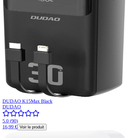
DUDAO K15Max Black
DUDAO
5.0
(
90
)
16,99 €
Voir le produit