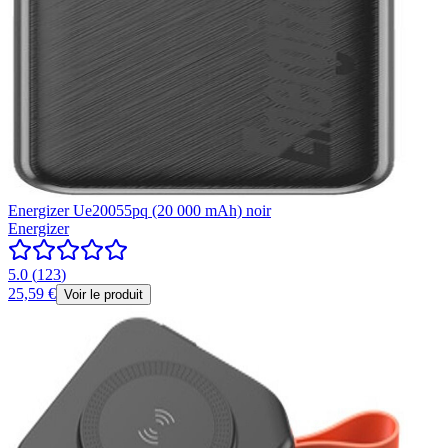
Energizer Ue20055pq (20 000 mAh) noir
Energizer
5.0
(
123
)
25,59 €
Voir le produit