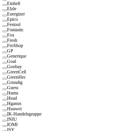
Einhell
Elzle
Energizer
Epico
Festool
Fontastic
Fox
Fresh
FroShop
GP
Generique
Goal
Goobay
GreenCell
GreenHec
Grundig
Guess
Hama
Head
Hganus
Huawei
IK-Handelsgruppe
INIU
IOMI
ISY