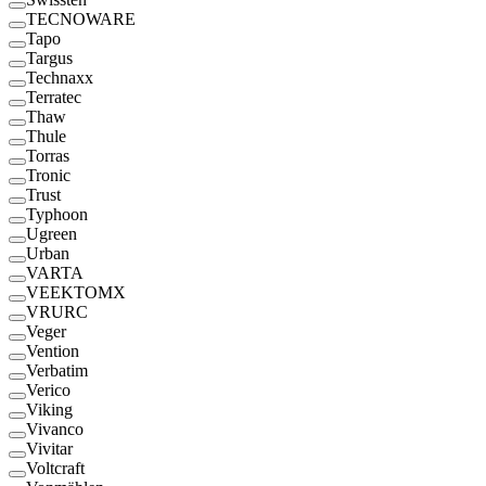
TECNOWARE
Tapo
Targus
Technaxx
Terratec
Thaw
Thule
Torras
Tronic
Trust
Typhoon
Ugreen
Urban
VARTA
VEEKTOMX
VRURC
Veger
Vention
Verbatim
Verico
Viking
Vivanco
Vivitar
Voltcraft