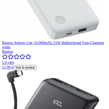
Baseus Airpow Lite 10.000mAh 15W Bidirectional Fast-Charging
white
Baseus
5.0
(
46
)
12,99 €
Voir le produit