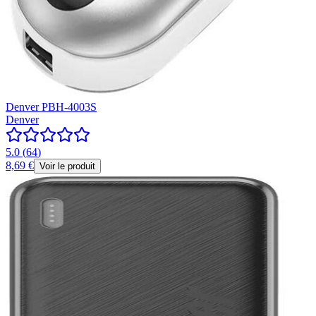
Denver PBH-4003S
Denver
5.0
(
64
)
8,69 €
Voir le produit