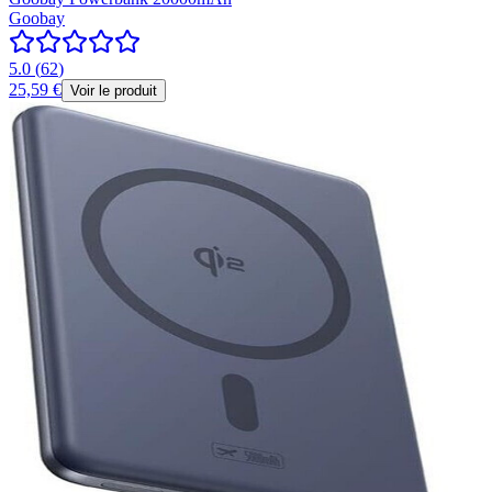
Goobay
5.0
(
62
)
25,59 €
Voir le produit