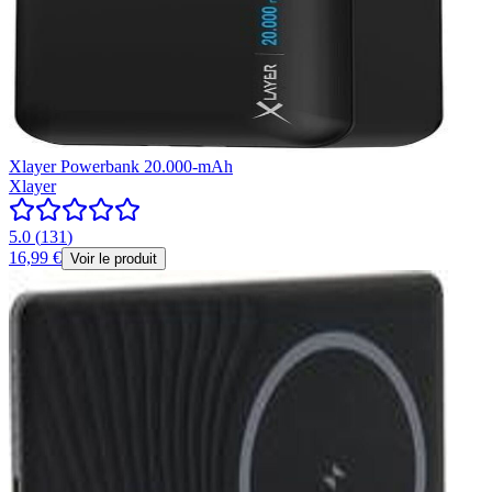
Xlayer Powerbank 20.000-mAh
Xlayer
5.0
(
131
)
16,99 €
Voir le produit