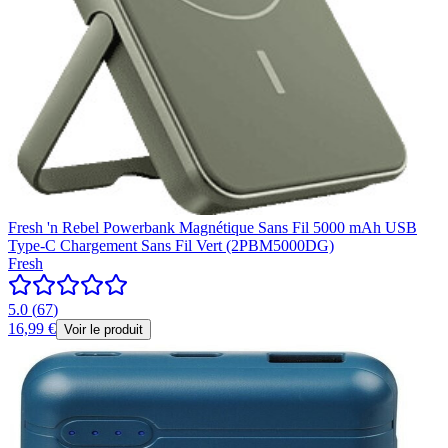
Fresh 'n Rebel Powerbank Magnétique Sans Fil 5000 mAh USB
Type-C Chargement Sans Fil Vert (2PBM5000DG)
Fresh
5.0
(
67
)
16,99 €
Voir le produit