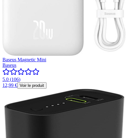
Baseus Magnetic Mini
Baseus
5.0
(
106
)
12,99 €
Voir le produit