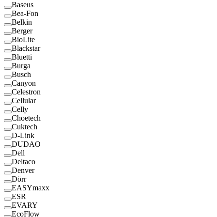
Baseus
Bea-Fon
Belkin
Berger
BioLite
Blackstar
Bluetti
Burga
Busch
Canyon
Celestron
Cellular
Celly
Choetech
Cuktech
D-Link
DUDAO
Dell
Deltaco
Denver
Dörr
EASYmaxx
ESR
EVARY
EcoFlow