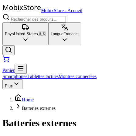
MobixStore
-
Accueil
Pays
United States
🇺🇸
Langue
Francais
Panier
Smartphones
Tablettes tactiles
Montres connectées
Plus
Home
Batteries externes
Batteries externes