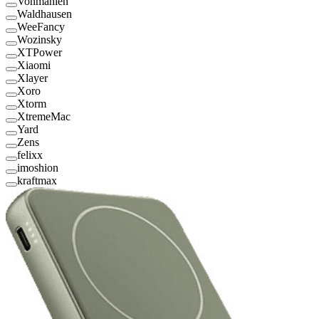
Vonmählen
Waldhausen
WeeFancy
Wozinsky
XTPower
Xiaomi
Xlayer
Xoro
Xtorm
XtremeMac
Yard
Zens
felixx
imoshion
kraftmax