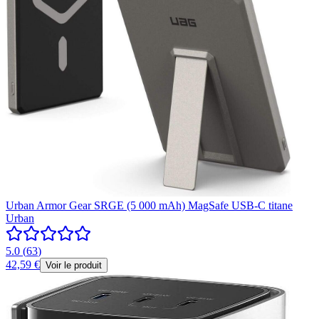
Urban Armor Gear SRGE (5 000 mAh) MagSafe USB-C titane
Urban
5.0
(
63
)
42,59 €
Voir le produit