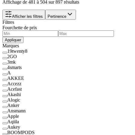
Affichage de 481 à 504 sur 897 résultats
Afficher les filtres
Pertinence
Filtres
Fourchette de prix
Appliquer
Marques
19twenty8
2GO
3mk
4smarts
A
AKKEE
Accezz
Acefast
Akashi
Alogic
Anker
Ansmann
Apple
Aqiila
Aukey
BOOMPODS