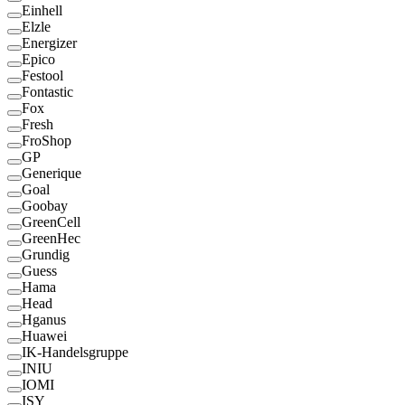
Einhell
Elzle
Energizer
Epico
Festool
Fontastic
Fox
Fresh
FroShop
GP
Generique
Goal
Goobay
GreenCell
GreenHec
Grundig
Guess
Hama
Head
Hganus
Huawei
IK-Handelsgruppe
INIU
IOMI
ISY