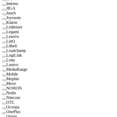
Intenso
JIGA
Jauch
Joyroom
Klarus
Ledlenser
Legami
Lenovo
LinQ
Litheli
Loadchamp
LogiLink
Lotta
Lunivo
MediaRange
Mobile
Mophie
Move
NOHON
Nedis
Nitecore
OTL
Ocoopa
OnePlus
Origin