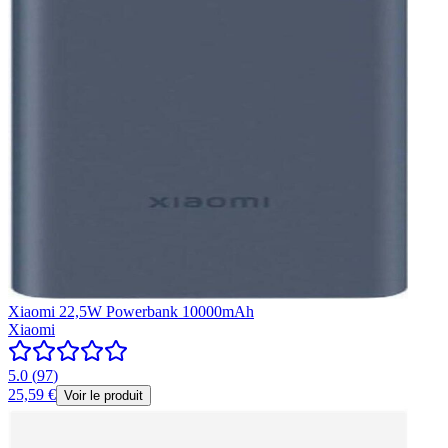
Xiaomi 22,5W Powerbank 10000mAh
Xiaomi
5.0
(
97
)
25,59 €
Voir le produit