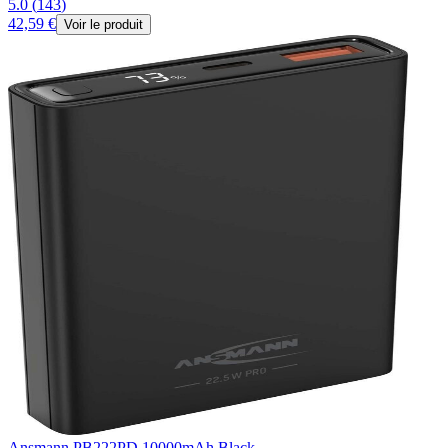
5.0
(
143
)
42,59 €
Voir le produit
Ansmann PB222PD 10000mAh Black