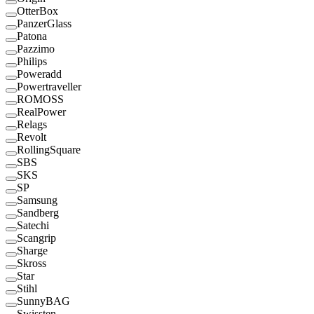
OtterBox
PanzerGlass
Patona
Pazzimo
Philips
Poweradd
Powertraveller
ROMOSS
RealPower
Relags
Revolt
RollingSquare
SBS
SKS
SP
Samsung
Sandberg
Satechi
Scangrip
Sharge
Skross
Star
Stihl
SunnyBAG
Swissten