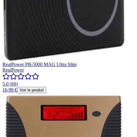
RealPower PB-5000 MAG Ultra Slim
RealPower
5.0
(
69
)
16,99 €
Voir le produit