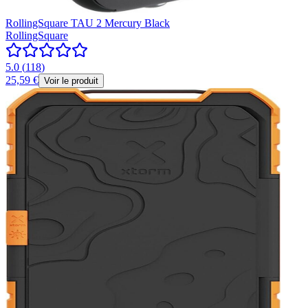
RollingSquare TAU 2 Mercury Black
RollingSquare
5.0
(
118
)
25,59 €
Voir le produit