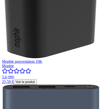
Mophie powerstation 10K
Mophie
5.0
(
99
)
25,59 €
Voir le produit