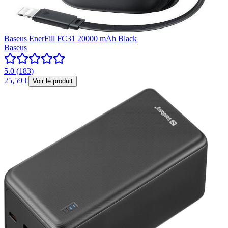
Baseus EnerFill FC31 20000 mAh Black
Baseus
5.0
(
183
)
25,59 €
Voir le produit