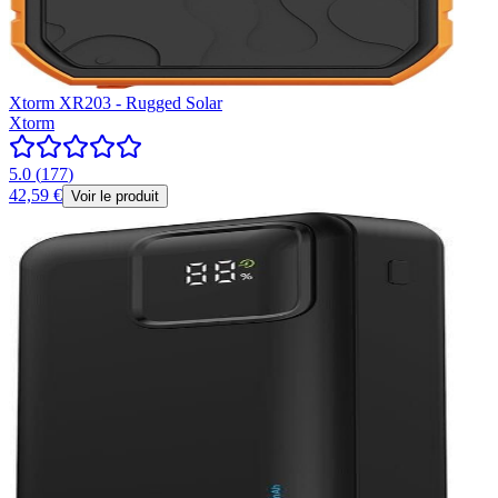
Xtorm XR203 - Rugged Solar
Xtorm
5.0
(
177
)
42,59 €
Voir le produit