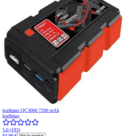
kraftmax QC3000 7200 mAh
kraftmax
5.0
(
193
)
84,99 €
Voir le produit