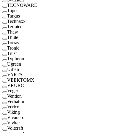
TECNOWARE
Tapo
Targus
Technaxx
Terratec
Thaw
Thule
Torras
Tronic
Trust
Typhoon
Ugreen
Urban
VARTA
VEEKTOMX
VRURC
Veger
Vention
Verbatim
Verico
Viking
Vivanco
Vivitar
Voltcraft