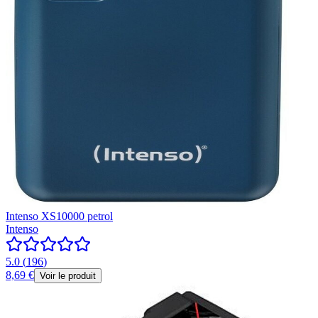
Intenso XS10000 petrol
Intenso
5.0
(
196
)
8,69 €
Voir le produit