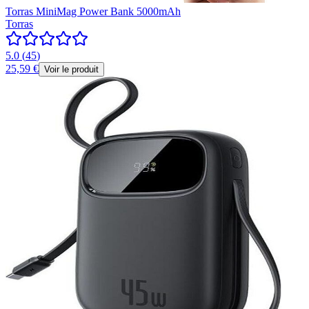
Torras MiniMag Power Bank 5000mAh
Torras
5.0
(
45
)
25,59 €
Voir le produit