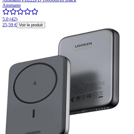
Ansmann
5.0
(
42
)
25,59 €
Voir le produit