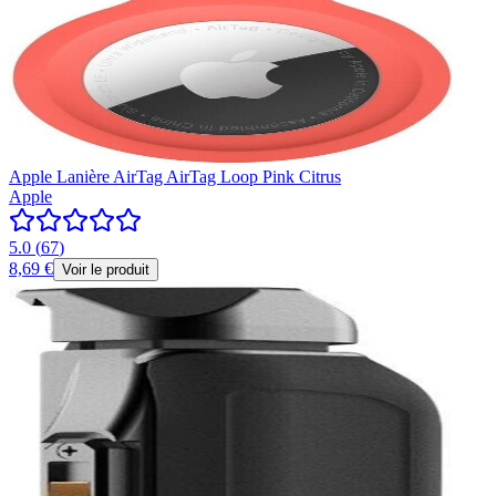
Apple Lanière AirTag AirTag Loop Pink Citrus
Apple
5.0
(
67
)
8,69 €
Voir le produit