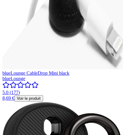
blueLounge CableDrop Mini black
blueLounge
5.0
(
177
)
8,69 €
Voir le produit