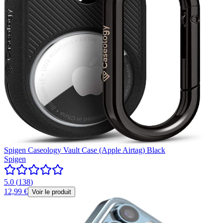
Spigen Caseology Vault Case (Apple Airtag) Black
Spigen
5.0
(
138
)
12,99 €
Voir le produit