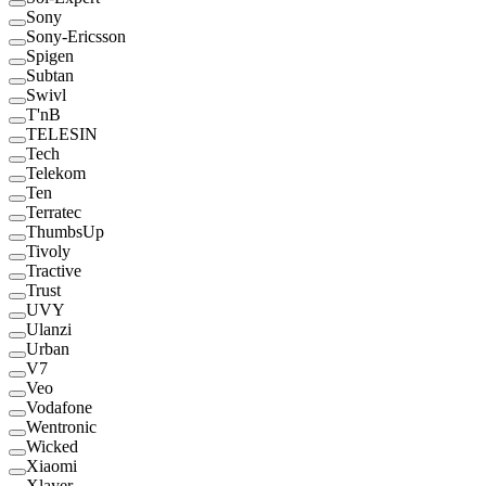
Sony
Sony-Ericsson
Spigen
Subtan
Swivl
T'nB
TELESIN
Tech
Telekom
Ten
Terratec
ThumbsUp
Tivoly
Tractive
Trust
UVY
Ulanzi
Urban
V7
Veo
Vodafone
Wentronic
Wicked
Xiaomi
Xlayer