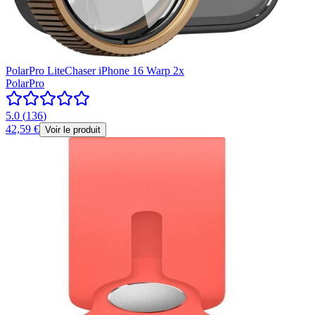
PolarPro LiteChaser iPhone 16 Warp 2x
PolarPro
5.0
(
136
)
42,59 €
Voir le produit