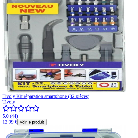
Tivoly Kit réparation smartphone (32 pièces)
Tivoly
5.0
(
44
)
12,99 €
Voir le produit