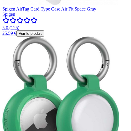
Spigen AirTag Card Type Case Air Fit Space Gray
Spigen
5.0
(
125
)
25,59 €
Voir le produit