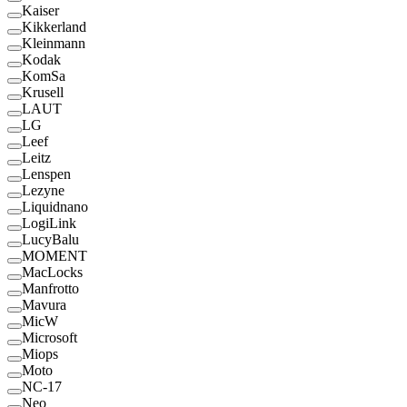
Kaiser
Kikkerland
Kleinmann
Kodak
KomSa
Krusell
LAUT
LG
Leef
Leitz
Lenspen
Lezyne
Liquidnano
LogiLink
LucyBalu
MOMENT
MacLocks
Manfrotto
Mavura
MicW
Microsoft
Miops
Moto
NC-17
Neo