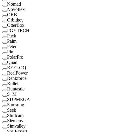
Nomad
Novoflex
ORB
Orbitkey
OtterBox
PGYTECH
Pack
Palm
Peter
Pin
PolarPro
Quad
REELOQ
RealPower
Renkforce
Rollei
Runtastic
S+M
SUPMEGA
Samsung
Seek
Shiftcam
Siemens
Simvalley
Sol-Expert