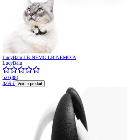
LucyBalu LB-NEMO LB-NEMO-A
LucyBalu
5.0
(
88
)
8,69 €
Voir le produit