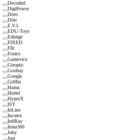
Decoded
DigiPower
Doro
Dörr
E.V.I.
EDU-Toys
Edutige
FIXED
Flir
Fostex
Gamevice
Giroptic
Goobay
Google
Griffin
Hama
Hurtel
HyperX
ISY
InLine
Incutex
InfiRay
Insta360
Joby
Just