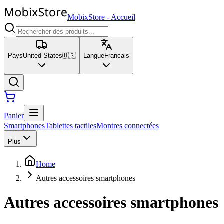
MobixStore
-
Accueil
Pays
United States
🇺🇸
Langue
Francais
Panier
Smartphones
Tablettes tactiles
Montres connectées
Plus
Home
Autres accessoires smartphones
Autres accessoires smartphones