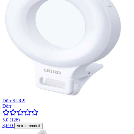
Dörr SLR-9
Dörr
5.0
(
126
)
8,69 €
Voir le produit