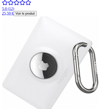
5.0
(
12
)
25,59 €
Voir le produit