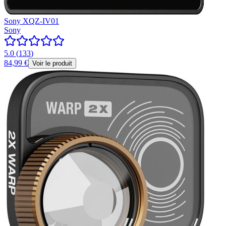
Sony XQZ-IV01
Sony
5.0
(
133
)
84,99 €
Voir le produit