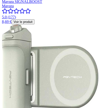
Mavura SIGNALBOOST
Mavura
5.0
(
177
)
8,69 €
Voir le produit