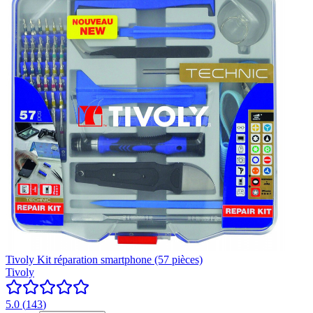
Tivoly Kit réparation smartphone (57 pièces)
Tivoly
5.0
(
143
)