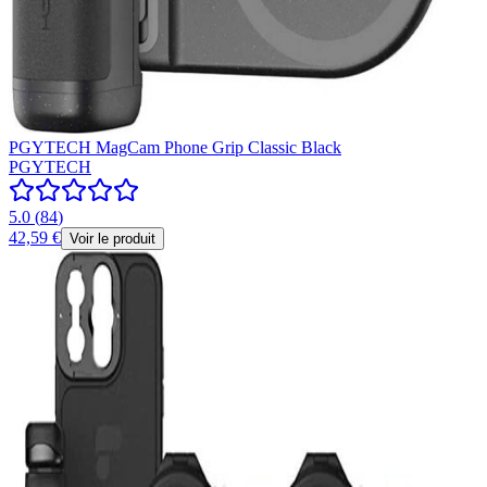
PGYTECH MagCam Phone Grip Classic Black
PGYTECH
5.0
(
84
)
42,59 €
Voir le produit