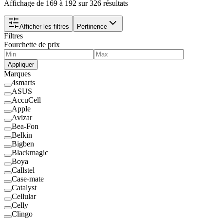
Affichage de 169 à 192 sur 326 résultats
Afficher les filtres
Pertinence
Filtres
Fourchette de prix
Appliquer
Marques
4smarts
ASUS
AccuCell
Apple
Avizar
Bea-Fon
Belkin
Bigben
Blackmagic
Boya
Callstel
Case-mate
Catalyst
Cellular
Celly
Clingo