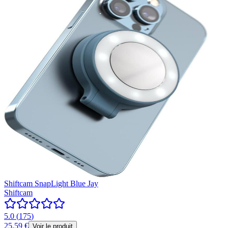
Shiftcam SnapLight Blue Jay
Shiftcam
5.0
(
175
)
25,59 €
Voir le produit