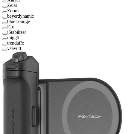
Zeiss
Zoom
beyerdynamic
blueLounge
iGo
iStabilizer
miggö
trendaffe
vaavud