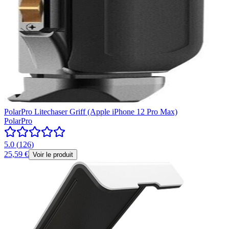
PolarPro Litechaser Griff (Apple iPhone 12 Pro Max)
PolarPro
5.0
(
126
)
25,59 €
Voir le produit