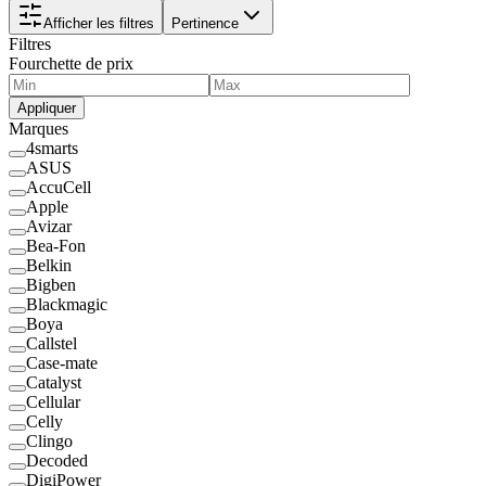
Afficher les filtres
Pertinence
Filtres
Fourchette de prix
Appliquer
Marques
4smarts
ASUS
AccuCell
Apple
Avizar
Bea-Fon
Belkin
Bigben
Blackmagic
Boya
Callstel
Case-mate
Catalyst
Cellular
Celly
Clingo
Decoded
DigiPower