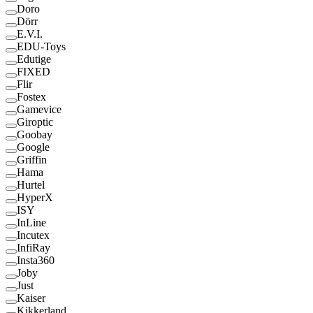
Doro
Dörr
E.V.I.
EDU-Toys
Edutige
FIXED
Flir
Fostex
Gamevice
Giroptic
Goobay
Google
Griffin
Hama
Hurtel
HyperX
ISY
InLine
Incutex
InfiRay
Insta360
Joby
Just
Kaiser
Kikkerland