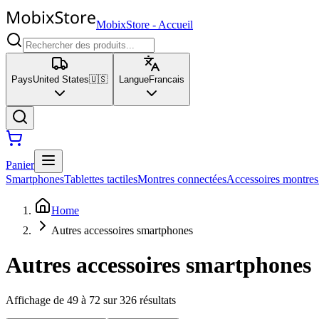
MobixStore
-
Accueil
Pays
United States
🇺🇸
Langue
Francais
Panier
Smartphones
Tablettes tactiles
Montres connectées
Accessoires montres
Home
Autres accessoires smartphones
Autres accessoires smartphones
Affichage de 49 à 72 sur 326 résultats