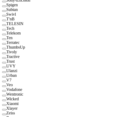
Sony-Ericsson
Spigen
Subtan
Swivl
T'nB
TELESIN
Tech
Telekom
Ten
Terratec
ThumbsUp
Tivoly
Tractive
Trust
UVY
Ulanzi
Urban
V7
Veo
Vodafone
Wentronic
Wicked
Xiaomi
Xlayer
Zeiss