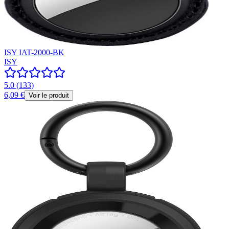
ISY IAT-2000-BK
ISY
5.0
(
133
)
6,09 €
Voir le produit