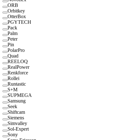
ORB
Orbitkey
OtterBox
PGYTECH
Pack
Palm
Peter
Pin
PolarPro
Quad
REELOQ
RealPower
Renkforce
Rollei
Runtastic
S+M
SUPMEGA
Samsung
Seek
Shiftcam
Siemens
Simvalley
Sol-Expert
Sony