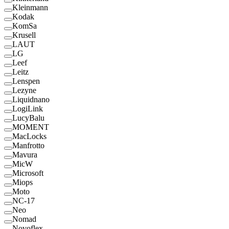
Kleinmann
Kodak
KomSa
Krusell
LAUT
LG
Leef
Leitz
Lenspen
Lezyne
Liquidnano
LogiLink
LucyBalu
MOMENT
MacLocks
Manfrotto
Mavura
MicW
Microsoft
Miops
Moto
NC-17
Neo
Nomad
Novoflex