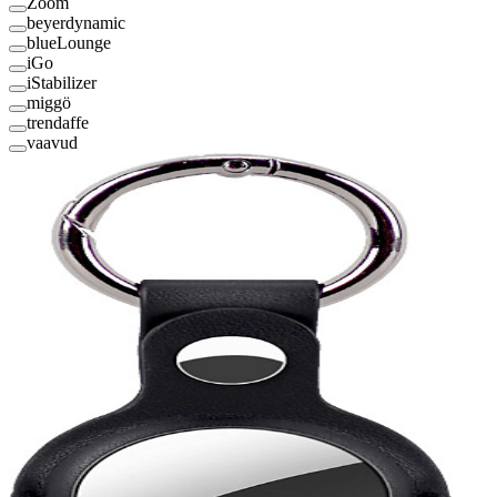
Zoom
beyerdynamic
blueLounge
iGo
iStabilizer
miggö
trendaffe
vaavud