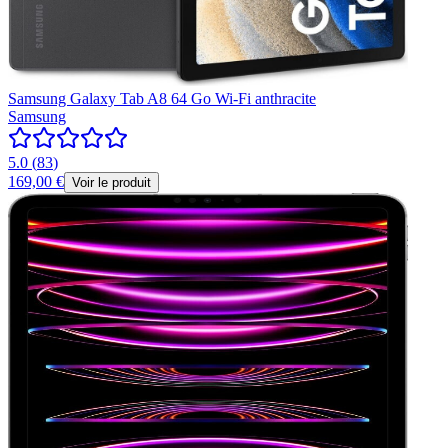
Samsung Galaxy Tab A8 64 Go Wi-Fi anthracite
Samsung
5.0
(
83
)
169,00 €
Voir le produit