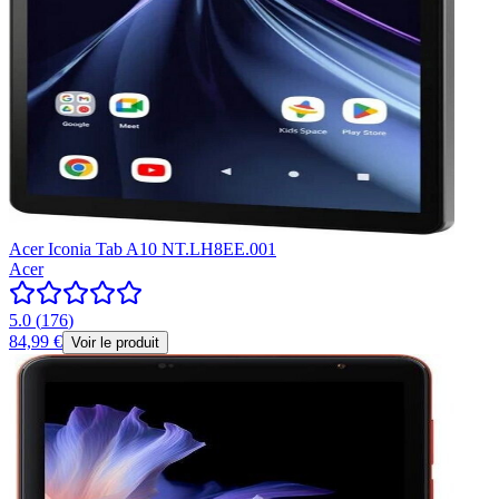
Acer Iconia Tab A10 NT.LH8EE.001
Acer
5.0
(
176
)
84,99 €
Voir le produit