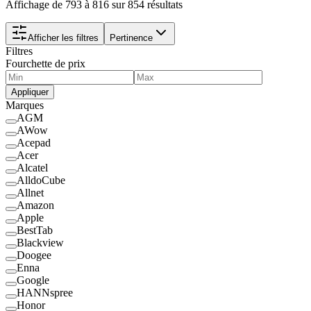
Affichage de 793 à 816 sur 854 résultats
Afficher les filtres
Pertinence
Filtres
Fourchette de prix
Appliquer
Marques
AGM
AWow
Acepad
Acer
Alcatel
AlldoCube
Allnet
Amazon
Apple
BestTab
Blackview
Doogee
Enna
Google
HANNspree
Honor