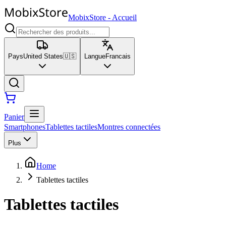
MobixStore
-
Accueil
Pays
United States
🇺🇸
Langue
Francais
Panier
Smartphones
Tablettes tactiles
Montres connectées
Plus
Home
Tablettes tactiles
Tablettes tactiles