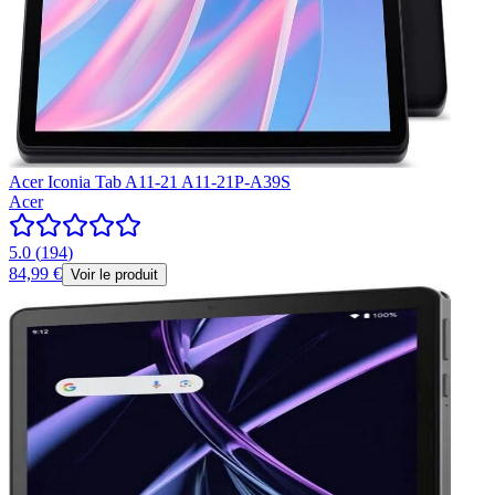
Acer Iconia Tab A11-21 A11-21P-A39S
Acer
5.0
(
194
)
84,99 €
Voir le produit