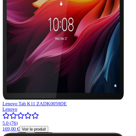
Lenovo Tab K11 ZADK0059DE
Lenovo
5.0
(
76
)
169,00 €
Voir le produit