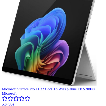
Microsoft Surface Pro 11 32 Go/1 To WiFi platine EP2-20840
Microsoft
5.0
(
30
)