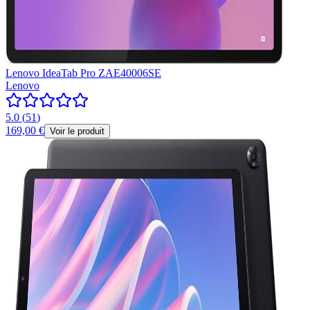
Lenovo IdeaTab Pro ZAE40006SE
Lenovo
5.0
(
51
)
169,00 €
Voir le produit