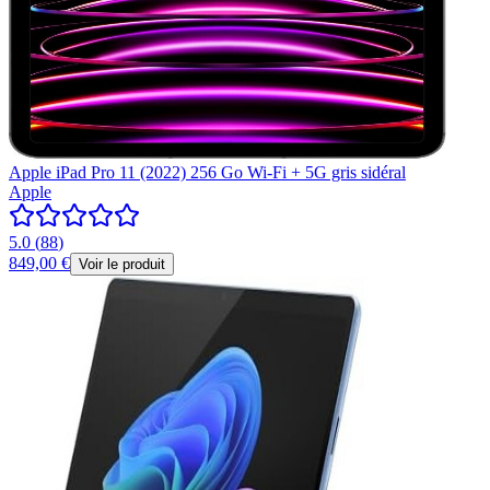
Apple iPad Pro 11 (2022) 256 Go Wi-Fi + 5G gris sidéral
Apple
5.0
(
88
)
849,00 €
Voir le produit