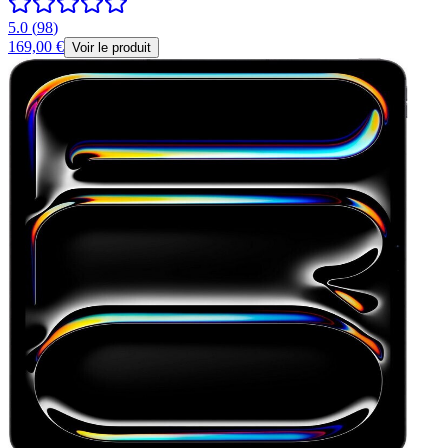
5.0
(
98
)
169,00 €
Voir le produit