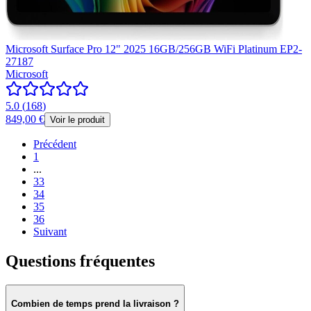
Microsoft Surface Pro 12" 2025 16GB/256GB WiFi Platinum EP2-
27187
Microsoft
5.0
(
168
)
849,00 €
Voir le produit
Précédent
1
...
33
34
35
36
Suivant
Questions fréquentes
Combien de temps prend la livraison ?