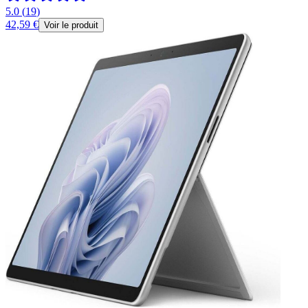
5.0
(
19
)
42,59 €
Voir le produit