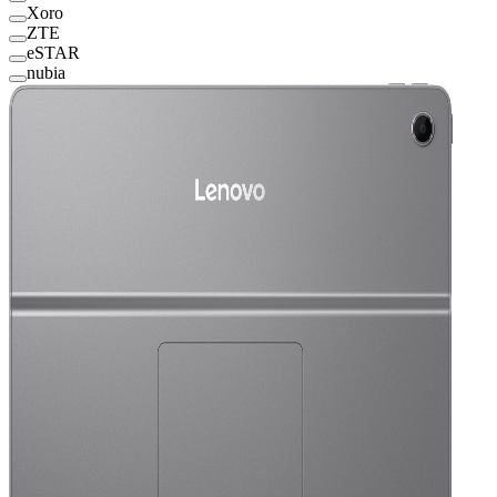
Xoro
ZTE
eSTAR
nubia