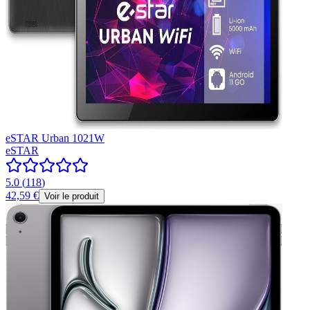
eSTAR Urban 1021W
eSTAR
5.0
(
118
)
42,59 €
Voir le produit