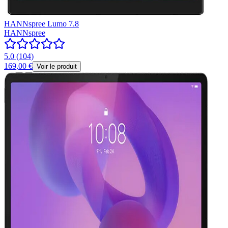
HANNspree Lumo 7.8
HANNspree
5.0
(
104
)
169,00 €
Voir le produit