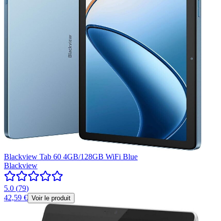
Blackview Tab 60 4GB/128GB WiFi Blue
Blackview
5.0
(
79
)
42,59 €
Voir le produit