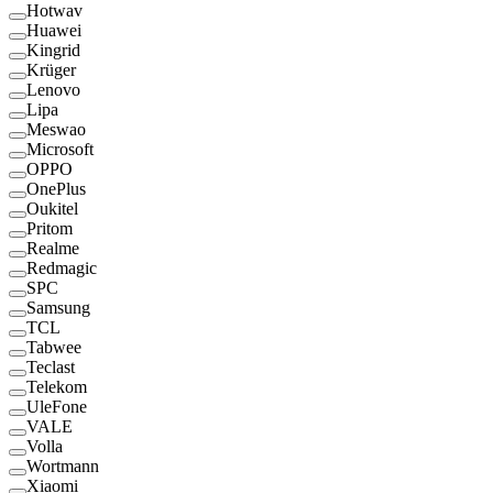
Hotwav
Huawei
Kingrid
Krüger
Lenovo
Lipa
Meswao
Microsoft
OPPO
OnePlus
Oukitel
Pritom
Realme
Redmagic
SPC
Samsung
TCL
Tabwee
Teclast
Telekom
UleFone
VALE
Volla
Wortmann
Xiaomi