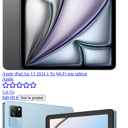
Apple iPad Air 13 2024 1 To Wi-Fi gris sidéral
Apple
5.0
(
5
)
849,00 €
Voir le produit