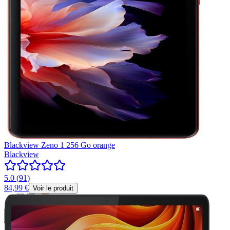
Blackview Zeno 1 256 Go orange
Blackview
5.0
(
91
)
84,99 €
Voir le produit