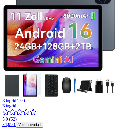
Kingrid T90
Kingrid
5.0
(
52
)
84,99 €
Voir le produit