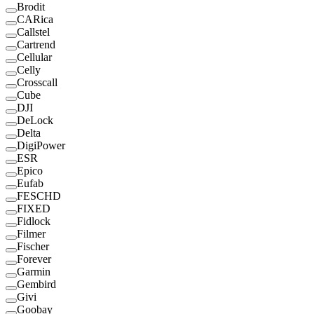
Brodit
CARica
Callstel
Cartrend
Cellular
Celly
Crosscall
Cube
DJI
DeLock
Delta
DigiPower
ESR
Epico
Eufab
FESCHD
FIXED
Fidlock
Filmer
Fischer
Forever
Garmin
Gembird
Givi
Goobay