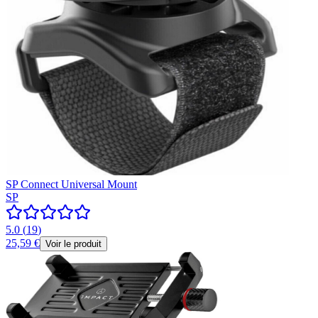
SP Connect Universal Mount
SP
5.0
(
19
)
25,59 €
Voir le produit