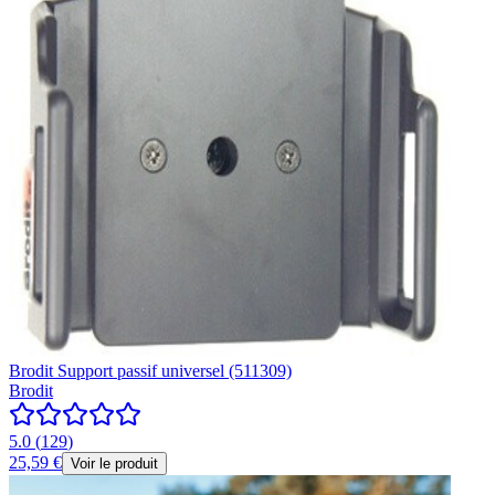
Brodit Support passif universel (511309)
Brodit
5.0
(
129
)
25,59 €
Voir le produit