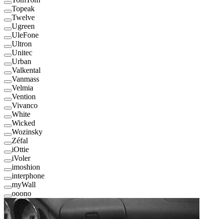
Topeak
Twelve
Ugreen
UleFone
Ultron
Unitec
Urban
Valkental
Vanmass
Velmia
Vention
Vivanco
White
Wicked
Wozinsky
Zéfal
iOttie
iVoler
imoshion
interphone
myWall
ooono