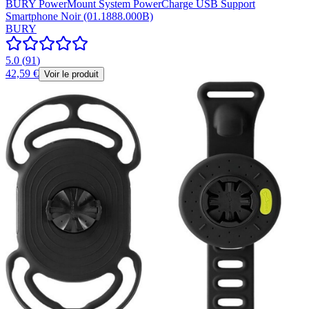
BURY PowerMount System PowerCharge USB Support
Smartphone Noir (01.1888.000B)
BURY
5.0
(
91
)
42,59 €
Voir le produit