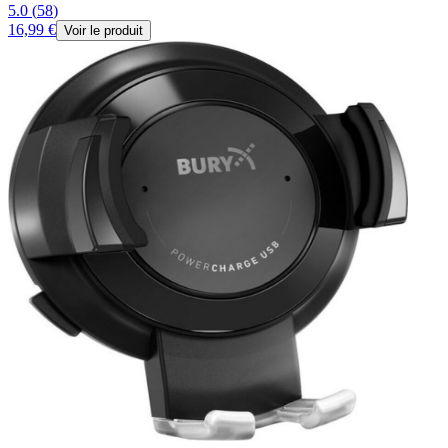
5.0
(
58
)
16,99 €
Voir le produit