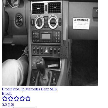
Brodit ProClip Mercedes Benz SLK
Brodit
5.0
(
10
)