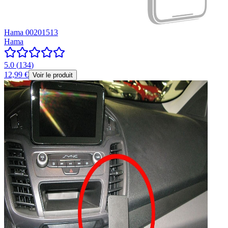
Hama 00201513
Hama
5.0
(
134
)
12,99 €
Voir le produit