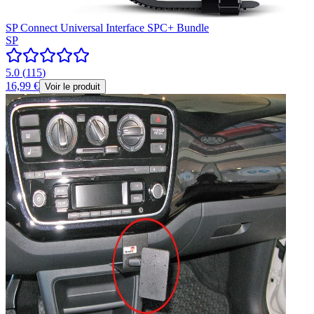
SP Connect Universal Interface SPC+ Bundle
SP
5.0
(
115
)
16,99 €
Voir le produit