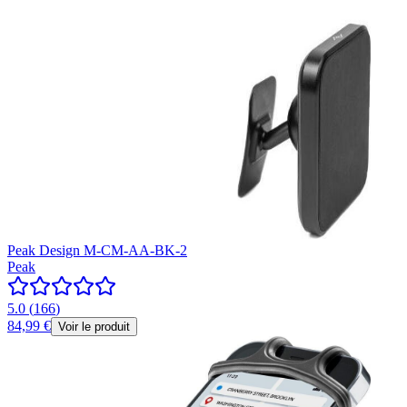
Peak Design M-CM-AA-BK-2
Peak
5.0
(
166
)
84,99 €
Voir le produit