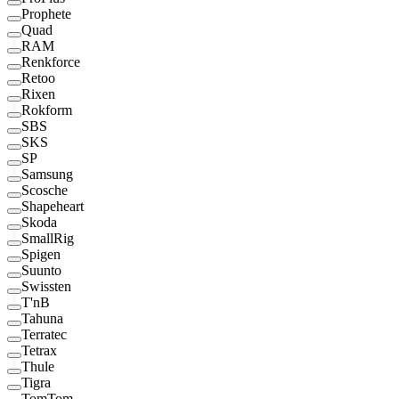
Prophete
Quad
RAM
Renkforce
Retoo
Rixen
Rokform
SBS
SKS
SP
Samsung
Scosche
Shapeheart
Skoda
SmallRig
Spigen
Suunto
Swissten
T'nB
Tahuna
Terratec
Tetrax
Thule
Tigra
TomTom