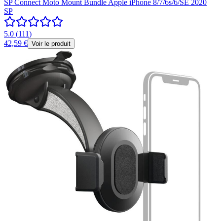
SP Connect Moto Mount Bundle Apple iPhone 8/7/6s/6/SE 2020
SP
5.0
(
111
)
42,59 €
Voir le produit