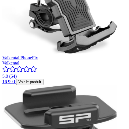
Valkental PhoneFix
Valkental
5.0
(
54
)
16,99 €
Voir le produit