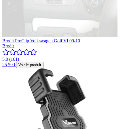
Brodit ProClip Volkswagen Golf VI 09-10
Brodit
5.0
(
161
)
25,59 €
Voir le produit