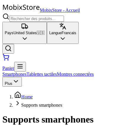
MobixStore
-
Accueil
Pays
United States
🇺🇸
Langue
Francais
Panier
Smartphones
Tablettes tactiles
Montres connectées
Plus
Home
Supports smartphones
Supports smartphones