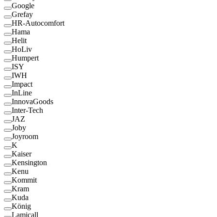
Google
Grefay
HR-Autocomfort
Hama
Helit
HoLiv
Humpert
ISY
IWH
Impact
InLine
InnovaGoods
Inter-Tech
JAZ
Joby
Joyroom
K
Kaiser
Kensington
Kenu
Kommit
Kram
Kuda
König
Lamicall