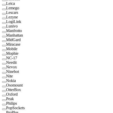
Leica
Lemego
Lescars
Lezyne
LogiLink
Lunivo
Manfrotto
Manhattan
MidGard
Miracase
Mobile
Mophie
NC-17
Needit
Nevox
Ninebot
Nite
Nokia
Osomount
OtterBox
Oxford
Peak
Philips
PopSockets
ProPlus