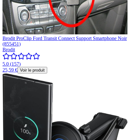
Brodit ProClip Ford Transit Connect Support Smartphone Noir
(855451)
Brodit
5.0
(
157
)
25,59 €
Voir le produit