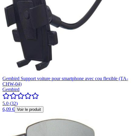
Gembird Support voiture pour smartphone avec cou flexible (TA-
CHW-04)
Gembird
5.0
(
32
)
6,09 €
Voir le produit