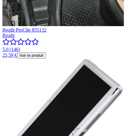
Brodit ProClip 855132
Brodit
5.0
(
146
)
25,59 €
Voir le produit