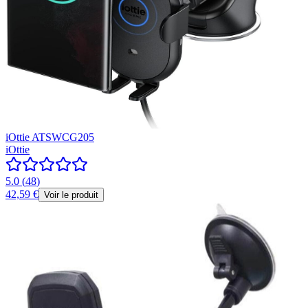
iOttie ATSWCG205
iOttie
5.0
(
48
)
42,59 €
Voir le produit