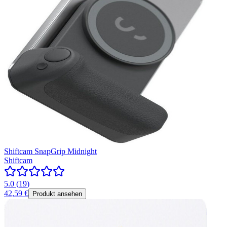
Shiftcam SnapGrip Midnight
Shiftcam
5.0
(
19
)
42,59 €
Produkt ansehen