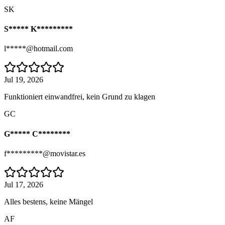
SK
S***** K*********
l*****@hotmail.com
Jul 19, 2026
Funktioniert einwandfrei, kein Grund zu klagen
GC
G***** C********
f*********@movistar.es
Jul 17, 2026
Alles bestens, keine Mängel
AF