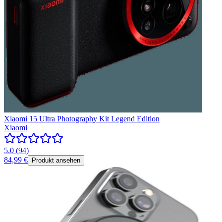
Xiaomi 15 Ultra Photography Kit Legend Edition
Xiaomi
5.0
(
94
)
84,99 €
Produkt ansehen