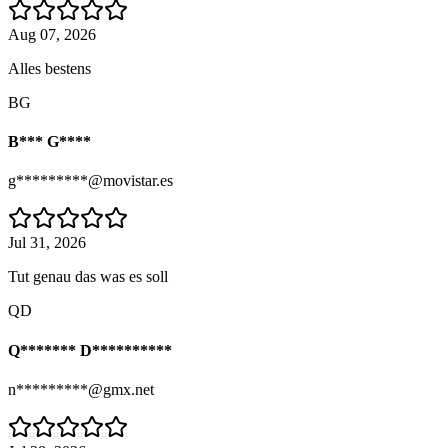
Aug 07, 2026
Alles bestens
BG
B*** G****
g*********@movistar.es
Jul 31, 2026
Tut genau das was es soll
QD
Q******* D**********
n*********@gmx.net