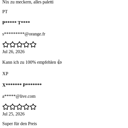
Nix zu meckern, alles paletti
PT
P***** T****
s*********@orange.fr
Jul 26, 2026
Kann ich zu 100% empfehlen 👍
XP
X******* P*******
a*****@live.com
Jul 25, 2026
Super für den Preis