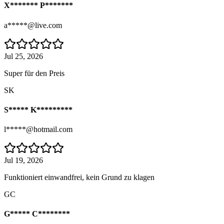
X******* P*******
a*****@live.com
Jul 25, 2026
Super für den Preis
SK
S***** K*********
l*****@hotmail.com
Jul 19, 2026
Funktioniert einwandfrei, kein Grund zu klagen
GC
G***** C********