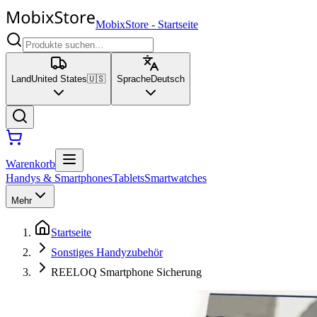
MobixStore
-
Startseite
Land
United States
🇺🇸
Sprache
Deutsch
Warenkorb
Handys & Smartphones
Tablets
Smartwatches
Mehr
Startseite
Sonstiges Handyzubehör
REELOQ Smartphone Sicherung