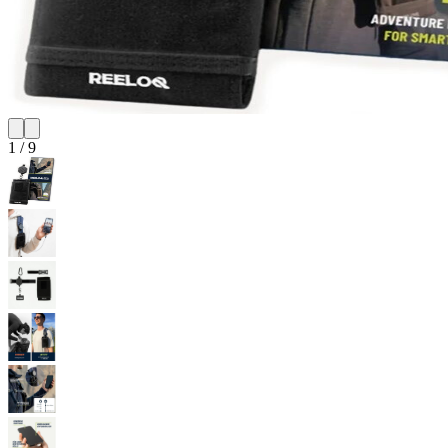
1
/
9