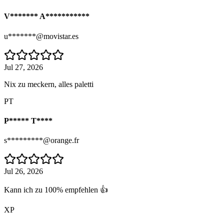
V******* A***********
u*******@movistar.es
Jul 27, 2026
Nix zu meckern, alles paletti
PT
P***** T****
s*********@orange.fr
Jul 26, 2026
Kann ich zu 100% empfehlen 👍
XP