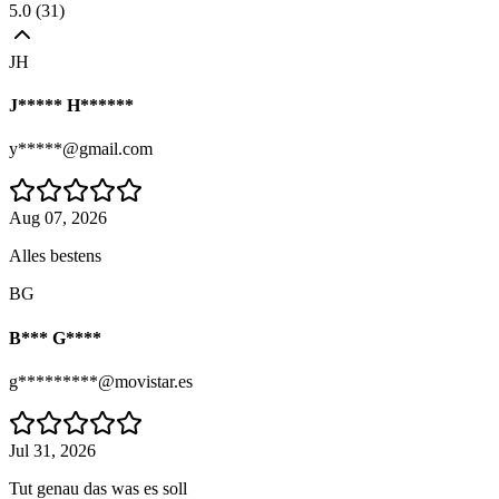
5.0
(
31
)
JH
J***** H******
y*****@gmail.com
Aug 07, 2026
Alles bestens
BG
B*** G****
g*********@movistar.es
Jul 31, 2026
Tut genau das was es soll