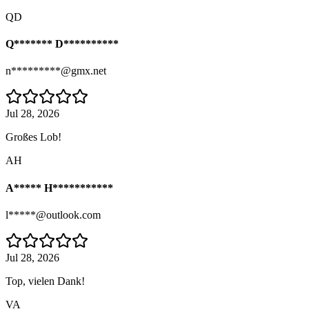
QD
Q******* D**********
n*********@gmx.net
Jul 28, 2026
Großes Lob!
AH
A***** H***********
l*****@outlook.com
Jul 28, 2026
Top, vielen Dank!
VA